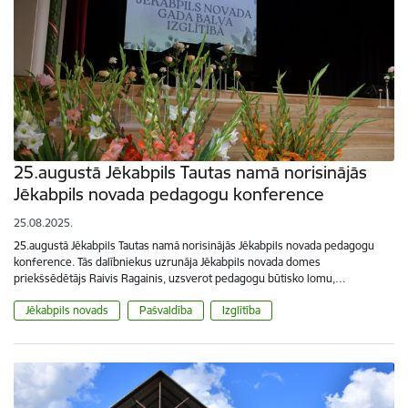
25.augustā Jēkabpils Tautas namā norisinājās
Jēkabpils novada pedagogu konference
25.08.2025.
25.augustā Jēkabpils Tautas namā norisinājās Jēkabpils novada pedagogu
konference. Tās dalībniekus uzrunāja Jēkabpils novada domes
priekšsēdētājs Raivis Ragainis, uzsverot pedagogu būtisko lomu,…
Jēkabpils novads
Pašvaldība
Izglītība