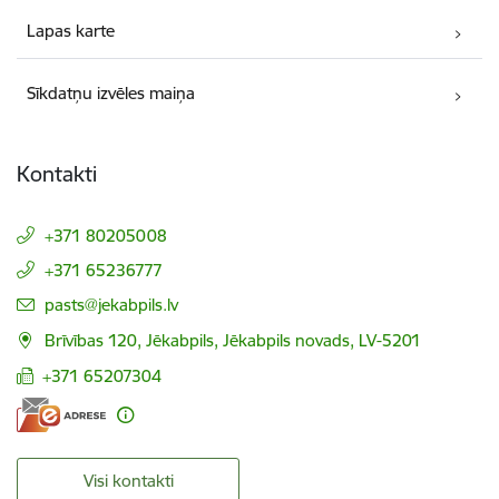
Lapas karte
Sīkdatņu izvēles maiņa
Kontakti
+371 80205008
+371 65236777
E-pasts:
pasts@jekabpils.lv
Brīvības 120, Jēkabpils, Jēkabpils novads, LV-5201
+371 65207304
Visi kontakti