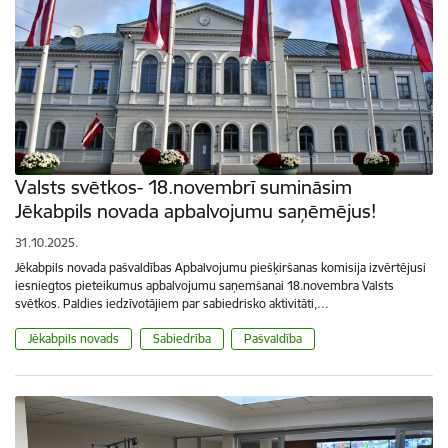
Valsts svētkos- 18.novembrī sumināsim
Jēkabpils novada apbalvojumu saņēmējus!
31.10.2025.
Jēkabpils novada pašvaldības Apbalvojumu piešķiršanas komisija izvērtējusi
iesniegtos pieteikumus apbalvojumu saņemšanai 18.novembra Valsts
svētkos. Paldies iedzīvotājiem par sabiedrisko aktivitāti,…
Jēkabpils novads
Sabiedrība
Pašvaldība