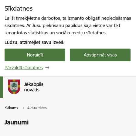
Pāriet uz lapas saturu
Sīkdatnes
Spied
lai meklētu
Enter
Lai šī tīmekļvietne darbotos, tā izmanto obligāti nepieciešamās
sīkdatnes. Ar Jūsu piekrišanu papildus šajā vietnē var tikt
izmantotas statistikas un sociālo mediju sīkdatnes.
Lūdzu, atzīmējiet savu izvēli:
Noraidīt
Apstiprināt visas
Pārvaldīt sīkdatnes
Sākums
Aktualitātes
Jaunumi