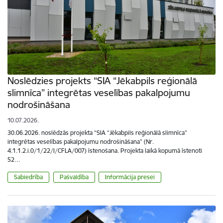
Noslēdzies projekts “SIA “Jēkabpils reģionālā
slimnīca” integrētas veselības pakalpojumu
nodrošināšana
10.07.2026.
30.06.2026. noslēdzās projekta “SIA “Jēkabpils reģionālā slimnīca”
integrētas veselības pakalpojumu nodrošināšana” (Nr.
4.1.1.2.i.0/1/22/I/CFLA/007) īstenošana. Projekta laikā kopumā īstenoti
52…
Sabiedrība
Pašvaldība
Informācija presei