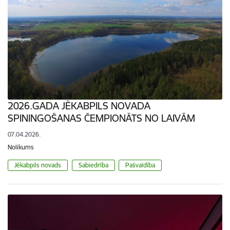
2026.GADA JĒKABPILS NOVADA
SPININGOŠANAS ČEMPIONĀTS NO LAIVĀM
07.04.2026.
Nolikums
Jēkabpils novads
Sabiedrība
Pašvaldība