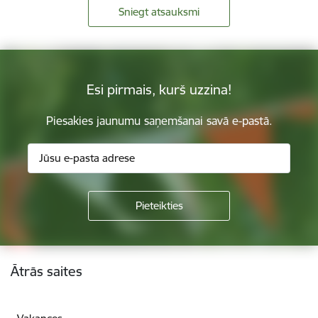
Sniegt atsauksmi
Esi pirmais, kurš uzzina!
Piesakies jaunumu saņemšanai savā e-pastā.
Kājene
Ātrās saites