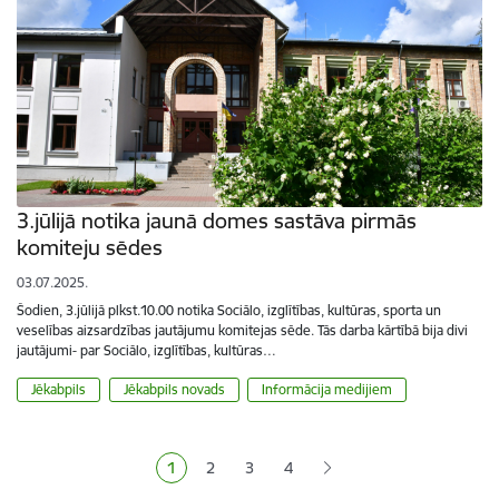
3.jūlijā notika jaunā domes sastāva pirmās
komiteju sēdes
03.07.2025.
Šodien, 3.jūlijā plkst.10.00 notika Sociālo, izglītības, kultūras, sporta un
veselības aizsardzības jautājumu komitejas sēde. Tās darba kārtībā bija divi
jautājumi- par Sociālo, izglītības, kultūras…
Jēkabpils
Jēkabpils novads
Informācija medijiem
Lapošana
1
2
3
4
Pašreizējā lapa
Lapa
Lapa
Lapa