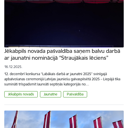
Jēkabpils novada pašvaldība saņem balvu darbā
ar jaunatni nominācijā “Straujākais lēciens”
16.12.2025.
12. decembrī konkursa “Labākais darbā ar jaunatni 2025” svinīgajā
apbalvošanas ceremonijā Latvijas jauniešu galvaspilsētā 2025 – Liepājā tika
sumināti trīspadsmit laureāti septiņās kategorijās no…
Jēkabpils novads
Jaunatne
Pašvaldība