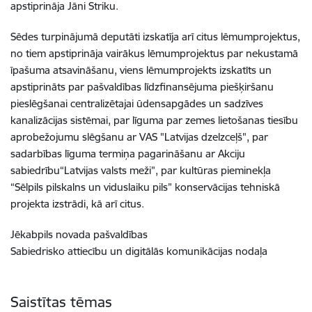
apstiprināja Jāni Striku.
Sēdes turpinājumā deputāti izskatīja arī citus lēmumprojektus,
no tiem apstiprināja vairākus lēmumprojektus par nekustamā
īpašuma atsavināšanu, viens lēmumprojekts izskatīts un
apstiprināts par pašvaldības līdzfinansējuma piešķiršanu
pieslēgšanai centralizētajai ūdensapgādes un sadzīves
kanalizācijas sistēmai, par līguma par zemes lietošanas tiesību
aprobežojumu slēgšanu ar VAS "Latvijas dzelzceļš", par
sadarbības līguma termiņa pagarināšanu ar Akciju
sabiedrību“Latvijas valsts meži”, par kultūras pieminekļa
“Sēlpils pilskalns un viduslaiku pils” konservācijas tehniskā
projekta izstrādi, kā arī citus.
Jēkabpils novada pašvaldības
Sabiedrisko attiecību un digitālās komunikācijas nodaļa
Saistītas tēmas