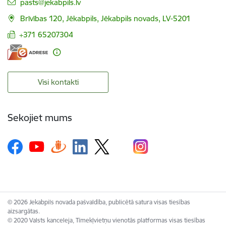
E-pasts:
pasts@jekabpils.lv
Brīvības 120, Jēkabpils, Jēkabpils novads, LV-5201
+371 65207304
Visi kontakti
Sekojiet mums
© 2026 Jekabpils novada pašvaldība, publicētā satura visas tiesības
aizsargātas.
© 2020 Valsts kanceleja, Tīmekļvietņu vienotās platformas visas tiesības