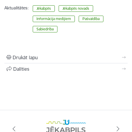
Aktualitātes:
Jēkabpils
Jēkabpils novads
Informācija medijiem
Pašvaldība
Sabiedrība
Drukāt lapu
Dalīties