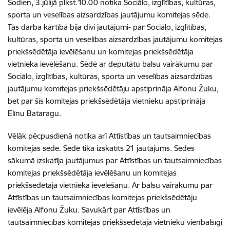
Šodien, 3.jūlijā plkst.10.00 notika Sociālo, izglītības, kultūras,
sporta un veselības aizsardzības jautājumu komitejas sēde.
Tās darba kārtībā bija divi jautājumi- par Sociālo, izglītības,
kultūras, sporta un veselības aizsardzības jautājumu komitejas
priekšsēdētāja ievēlēšanu un komitejas priekšsēdētāja
vietnieka ievēlēšanu. Sēdē ar deputātu balsu vairākumu par
Sociālo, izglītības, kultūras, sporta un veselības aizsardzības
jautājumu komitejas priekšsēdētāju apstiprināja Alfonu Žuku,
bet par šīs komitejas priekšsēdētāja vietnieku apstiprināja
Elīnu Bataragu.
Vēlāk pēcpusdienā notika arī Attīstības un tautsaimniecības
komitejas sēde. Sēdē tika izskatīts 21 jautājums. Sēdes
sākumā izskatīja jautājumus par Attīstības un tautsaimniecības
komitejas priekšsēdētāja ievēlēšanu un komitejas
priekšsēdētāja vietnieka ievēlēšanu. Ar balsu vairākumu par
Attīstības un tautsaimniecības komitejas priekšsēdētāju
ievēlēja Alfonu Žuku. Savukārt par Attīstības un
tautsaimniecības komitejas priekšsēdētāja vietnieku vienbalsīgi