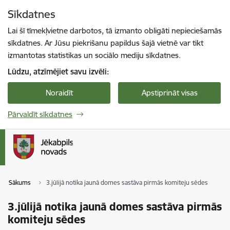
Pāriet uz lapas saturu
Sīkdatnes
Spied
lai meklētu
Enter
Lai šī tīmekļvietne darbotos, tā izmanto obligāti nepieciešamās
sīkdatnes. Ar Jūsu piekrišanu papildus šajā vietnē var tikt
izmantotas statistikas un sociālo mediju sīkdatnes.
Lūdzu, atzīmējiet savu izvēli:
Noraidīt
Apstiprināt visas
Pārvaldīt sīkdatnes
Sākums
3.jūlijā notika jaunā domes sastāva pirmās komiteju sēdes
3.jūlijā notika jaunā domes sastāva pirmās
komiteju sēdes