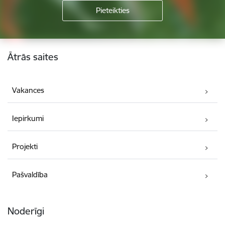
Kājene
Ātrās saites
Vakances
Iepirkumi
Projekti
Pašvaldība
Noderīgi