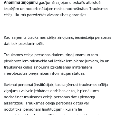
Anonīmu ziņojumu
gadījumā ziņojumu izskatīs atbilstoši
iespējām un nodarbinātajam netiks nodrošinātas Trauksmes
cēlēju likumā paredzētās aizsardzības garantijas
Kad saņemts trauksmes cēlēja ziņojums, iesniedzēja personas
dati tiek
pseidonimizēti
.
Trauksmes cēlēja personas datiem, ziņojumam un tam
pievienotajiem rakstveida vai lietiskajiem pierādījumiem, kā arī
trauksmes cēlēja ziņojuma izskatīšanas materiāliem
ir
ierobežotas pieejamības informācijas statuss
.
Ikvienai personai (institūcijai), kas saņēmusi trauksmes cēlēja
ziņojumu vai veic jebkādas darbības ar to, ir
pienākums
nodrošināt
trauksmes cēlēja personas datu
pienācīgu
aizsardzību
. Trauksmes cēlēja personas datus var
nodot
tikai
personām (institūcijām),
kurām tie