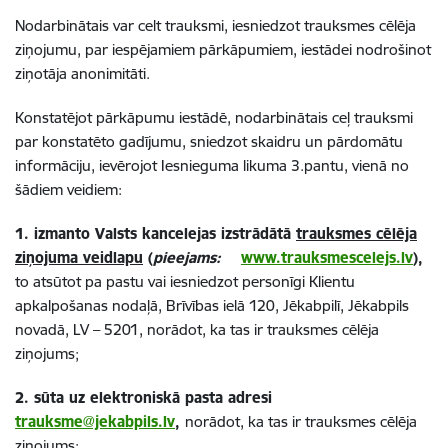
Nodarbinātais var celt trauksmi, iesniedzot trauksmes cēlēja
ziņojumu, par iespējamiem pārkāpumiem, iestādei nodrošinot
ziņotāja anonimitāti.
Konstatējot pārkāpumu iestādē, nodarbinātais ceļ trauksmi
par konstatēto gadījumu, sniedzot skaidru un pārdomātu
informāciju, ievērojot Iesnieguma likuma 3.pantu, vienā no
šādiem veidiem:
1. izmanto Valsts
kancelejas izstrādātā
trauksmes cēlēja
ziņojuma veidlapu
(
pieejams:
www.trauksmescelejs.lv
),
to atsūtot pa pastu vai iesniedzot personīgi Klientu
apkalpošanas nodaļā, Brīvības ielā 120, Jēkabpilī, Jēkabpils
novadā, LV – 5201, norādot, ka tas ir trauksmes cēlēja
ziņojums;
2. sūta uz elektroniskā pasta adresi
trauksme@jekabpils.lv
,
norādot, ka tas ir trauksmes cēlēja
ziņojums;