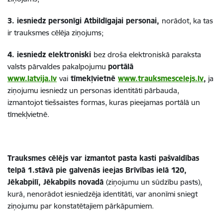
3. iesniedz personīgi Atbildīgajai personai,
norādot, ka tas
ir trauksmes cēlēja ziņojums;
4. iesniedz elektroniski
bez droša elektroniskā paraksta
valsts pārvaldes pakalpojumu
portālā
www.latvija.lv
vai
tīmekļvietnē
www.trauksmescelejs.lv
,
ja
ziņojumu iesniedz un personas identitāti pārbauda,
izmantojot tiešsaistes formas, kuras pieejamas portālā un
tīmekļvietnē.
Trauksmes cēlējs var izmantot pasta kasti pašvaldības
telpā 1.stāvā pie galvenās ieejas Brīvības ielā 120,
Jēkabpilī, Jēkabpils novadā
(ziņojumu un sūdzību pasts),
kurā, nenorādot iesniedzēja identitāti, var anonīmi sniegt
ziņojumu par konstatētajiem pārkāpumiem.