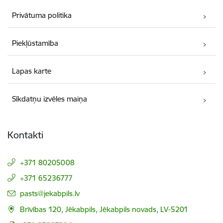
Privātuma politika
Piekļūstamība
Lapas karte
Sīkdatņu izvēles maiņa
Kontakti
+371 80205008
+371 65236777
E-pasts:
pasts@jekabpils.lv
Brīvības 120, Jēkabpils, Jēkabpils novads, LV-5201