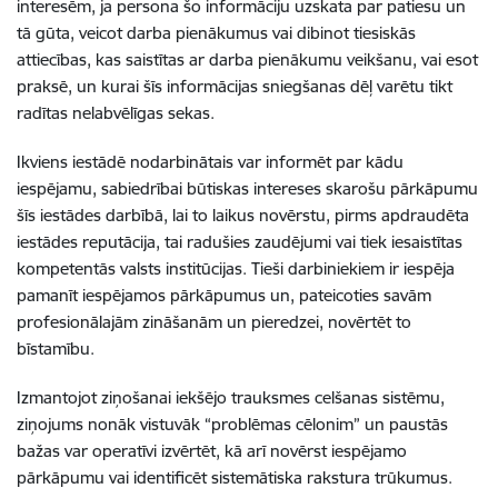
interesēm, ja persona šo informāciju uzskata par patiesu un
tā gūta, veicot darba pienākumus vai dibinot tiesiskās
attiecības, kas saistītas ar darba pienākumu veikšanu, vai esot
praksē, un kurai šīs informācijas sniegšanas dēļ varētu tikt
radītas nelabvēlīgas sekas.
Ikviens iestādē nodarbinātais var informēt par kādu
iespējamu, sabiedrībai būtiskas intereses skarošu pārkāpumu
šīs iestādes darbībā, lai to laikus novērstu, pirms apdraudēta
iestādes reputācija, tai radušies zaudējumi vai tiek iesaistītas
kompetentās valsts institūcijas. Tieši darbiniekiem ir iespēja
pamanīt iespējamos pārkāpumus un, pateicoties savām
profesionālajām zināšanām un pieredzei, novērtēt to
bīstamību.
Izmantojot ziņošanai iekšējo trauksmes celšanas sistēmu,
ziņojums nonāk vistuvāk “problēmas cēlonim” un paustās
bažas var operatīvi izvērtēt, kā arī novērst iespējamo
pārkāpumu vai identificēt sistemātiska rakstura trūkumus.