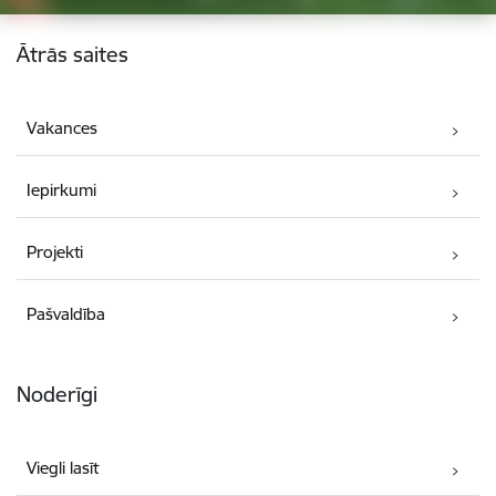
Kājene
Ātrās saites
Vakances
Iepirkumi
Projekti
Pašvaldība
Noderīgi
Viegli lasīt