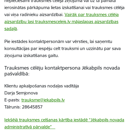
nepieciešami
trauksmes cēlēja ziņojuma vai uz tā pamata
ierosinātas pārkāpuma lietas izskatīšanai vai trauksmes cēlēja
vai viņa radinieku aizsardzībai.
Vairāk par trauksmes cēlēja
aizsardzību lasi trauksmescelejs.lv mājaslapas aizsardzības
sadaļā
.
Pie iestādes kontaktpersonām var vērsties, lai saņemtu
konsultācijas par iespēju celt trauksmi un uzzinātu par sava
ziņojuma izskatīšanas gaitu.
Trauksmes cēlēju kontaktpersona Jēkabpils novada
pašvaldībā:
Klientu apkalpošanas nodaļas vadītāja
Darja Semjonova
E-pasts:
trauksme@jekabpils.lv
Tālrunis: 28645857
Iekšējā trauksmes celšanas kārtība
iestādē “Jēkabpils novada
administratīvā pārvalde”