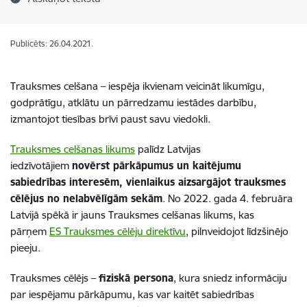
Publicēts: 26.04.2021.
Trauksmes celšana – iespēja ikvienam veicināt likumīgu,
godprātīgu, atklātu un pārredzamu iestādes darbību,
izmantojot tiesības brīvi paust savu viedokli.
Trauksmes celšanas likums
palīdz Latvijas
iedzīvotājiem
novērst pārkāpumus un kaitējumu
sabiedrības interesēm, vienlaikus aizsargājot trauksmes
cēlējus no nelabvēlīgām sekām
. No 2022. gada 4. februāra
Latvijā spēkā ir jauns Trauksmes celšanas likums, kas
pārņem
ES Trauksmes cēlēju direktīvu
, pilnveidojot līdzšinējo
pieeju.
Trauksmes cēlējs –
fiziskā persona
, kura sniedz informāciju
par iespējamu pārkāpumu, kas var kaitēt sabiedrības