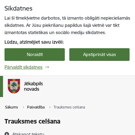
Pāriet uz lapas saturu
Sīkdatnes
Spied
lai meklētu
Enter
Lai šī tīmekļvietne darbotos, tā izmanto obligāti nepieciešamās
sīkdatnes. Ar Jūsu piekrišanu papildus šajā vietnē var tikt
izmantotas statistikas un sociālo mediju sīkdatnes.
Lūdzu, atzīmējiet savu izvēli:
Noraidīt
Apstiprināt visas
Pārvaldīt sīkdatnes
Sākums
Pašvaldība
Trauksmes celšana
Trauksmes celšana
Atskaņot tekstu