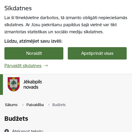
Pāriet uz lapas saturu
Sīkdatnes
Spied
lai meklētu
Enter
Lai šī tīmekļvietne darbotos, tā izmanto obligāti nepieciešamās
sīkdatnes. Ar Jūsu piekrišanu papildus šajā vietnē var tikt
izmantotas statistikas un sociālo mediju sīkdatnes.
Lūdzu, atzīmējiet savu izvēli:
Noraidīt
Apstiprināt visas
Pārvaldīt sīkdatnes
Sākums
Pašvaldība
Budžets
Budžets
Atskaņot tekstu