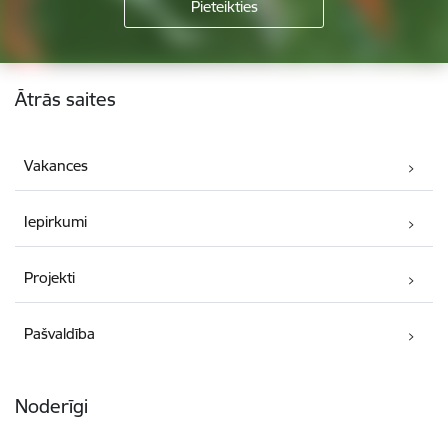
Kājene
Ātrās saites
Vakances
Iepirkumi
Projekti
Pašvaldība
Noderīgi