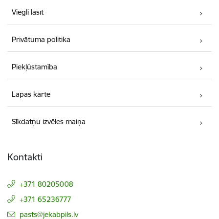
Viegli lasīt
Privātuma politika
Piekļūstamība
Lapas karte
Sīkdatņu izvēles maiņa
Kontakti
+371 80205008
+371 65236777
E-pasts:
pasts@jekabpils.lv