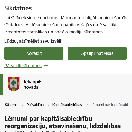
Pāriet uz lapas saturu
Sīkdatnes
Spied
lai meklētu
Enter
Lai šī tīmekļvietne darbotos, tā izmanto obligāti nepieciešamās
sīkdatnes. Ar Jūsu piekrišanu papildus šajā vietnē var tikt
izmantotas statistikas un sociālo mediju sīkdatnes.
Lūdzu, atzīmējiet savu izvēli:
Noraidīt
Apstiprināt visas
Pārvaldīt sīkdatnes
Sākums
Pašvaldība
Kapitālsabiedrības
Lēmumi par kapitālsabiedr
Lēmumi par kapitālsabiedrību
reorganizāciju, atsavināšanu, līdzdalības