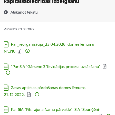
kapitālsabiedrībās izbeigšanu
Atskaņot tekstu
Publicēts: 01.08.2022.
Lejupielādēt:
Par_reorganizāciju_23.04.2026. domes lēmums
Nr.310
Lejupielādēt:
“Par SIA “Gārsene 3”likvidācijas procesa uzsākšanu”
Lejupielādēt:
Zasas aptiekas pārdošanas domes lēmums
21.12.2022.
Lejupielādēt:
Par SIA “Pils rajona Namu pārvalde”, SIA “Spunģēni-