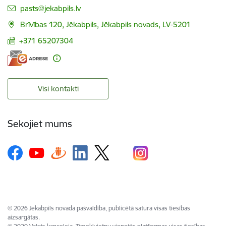
E-pasts:
pasts@jekabpils.lv
Brīvības 120, Jēkabpils, Jēkabpils novads, LV-5201
+371 65207304
Visi kontakti
Sekojiet mums
© 2026 Jekabpils novada pašvaldība, publicētā satura visas tiesības
aizsargātas.