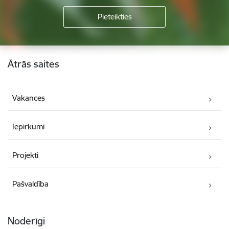
Kājene
Ātrās saites
Vakances
Iepirkumi
Projekti
Pašvaldība
Noderīgi