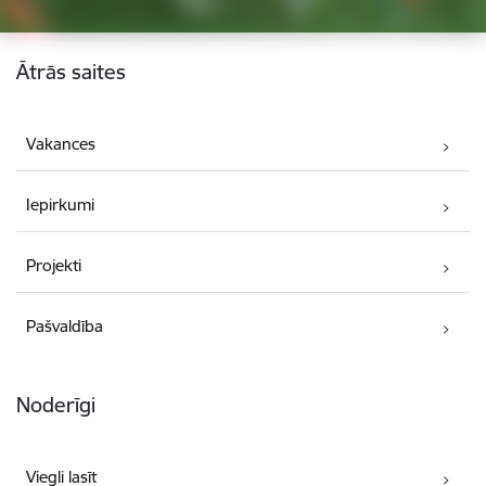
Kājene
Ātrās saites
Vakances
Iepirkumi
Projekti
Pašvaldība
Noderīgi
Viegli lasīt