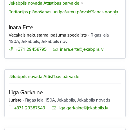
Jēkabpils novada Attīstības pārvalde
Teritorijas plānošanas un īpašumu pārvaldīšanas nodaļa
Ināra Erte
Vecākais nekustamā īpašuma speciālists
-
Rīgas iela
150A, Jēkabpils, Jēkabpils nov.
+371 29458795
E-pasts:
inara.erte@jekabpils.lv
Jēkabpils novada Attīstības pārvalde
Līga Garkalne
Juriste
-
Rīgas iela 150A, Jēkabpils, Jēkabpils novads
+371 29387549
E-pasts:
liga.garkalne@jekabpils.lv