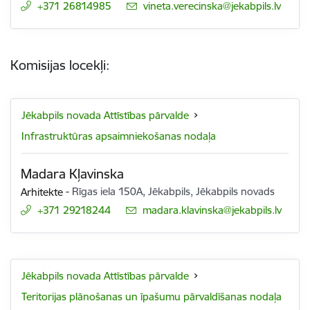
+371 26814985
E-pasts:
vineta.verecinska@jekabpils.lv
Komisijas locekļi:
Jēkabpils novada Attīstības pārvalde
Infrastruktūras apsaimniekošanas nodaļa
Madara Kļavinska
Arhitekte
-
Rīgas iela 150A, Jēkabpils, Jēkabpils novads
+371 29218244
E-pasts:
madara.klavinska@jekabpils.lv
Jēkabpils novada Attīstības pārvalde
Teritorijas plānošanas un īpašumu pārvaldīšanas nodaļa