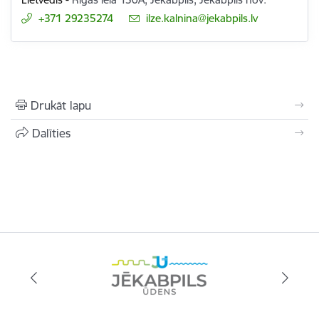
+371 29235274
E-pasts:
ilze.kalnina@jekabpils.lv
Drukāt lapu
Dalīties