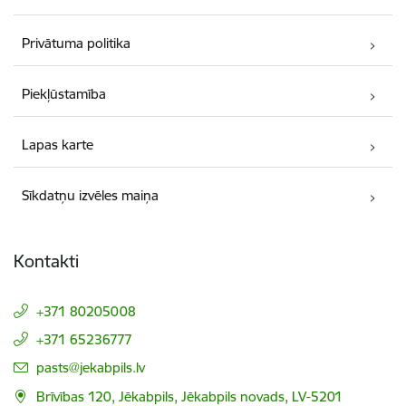
Privātuma politika
Piekļūstamība
Lapas karte
Sīkdatņu izvēles maiņa
Kontakti
+371 80205008
+371 65236777
E-pasts:
pasts@jekabpils.lv
Brīvības 120, Jēkabpils, Jēkabpils novads, LV-5201