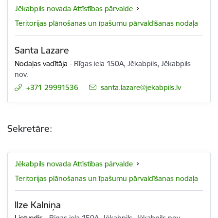
Jēkabpils novada Attīstības pārvalde
Teritorijas plānošanas un īpašumu pārvaldīšanas nodaļa
Santa Lazare
Nodaļas vadītāja
-
Rīgas iela 150A, Jēkabpils, Jēkabpils
nov.
+371 29991536
E-pasts:
santa.lazare@jekabpils.lv
Sekretāre:
Jēkabpils novada Attīstības pārvalde
Teritorijas plānošanas un īpašumu pārvaldīšanas nodaļa
Ilze Kalniņa
Lietvedis
-
Rīgas iela 150A, Jēkabpils, Jēkabpils nov.