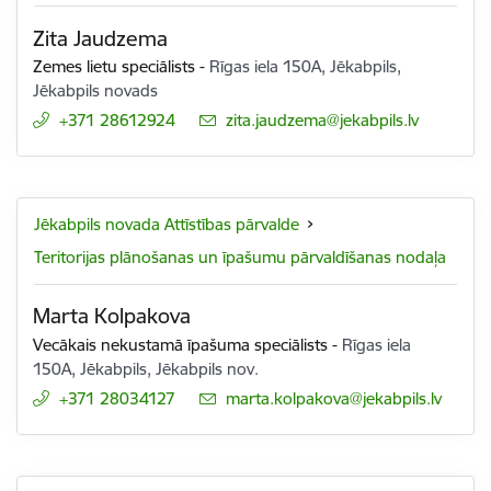
Zita Jaudzema
Zemes lietu speciālists
-
Rīgas iela 150A, Jēkabpils,
Jēkabpils novads
+371 28612924
E-pasts:
zita.jaudzema@jekabpils.lv
Jēkabpils novada Attīstības pārvalde
Teritorijas plānošanas un īpašumu pārvaldīšanas nodaļa
Marta Kolpakova
Vecākais nekustamā īpašuma speciālists
-
Rīgas iela
150A, Jēkabpils, Jēkabpils nov.
+371 28034127
E-pasts:
marta.kolpakova@jekabpils.lv