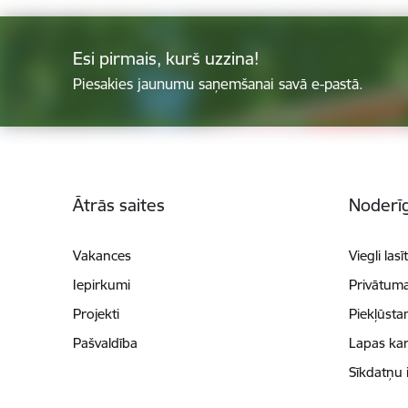
Esi pirmais, kurš uzzina!
Piesakies jaunumu saņemšanai savā e-pastā.
Kājene
Ātrās saites
Noderīg
Vakances
Viegli lasī
Iepirkumi
Privātuma
Projekti
Piekļūsta
Pašvaldība
Lapas kar
Sīkdatņu 