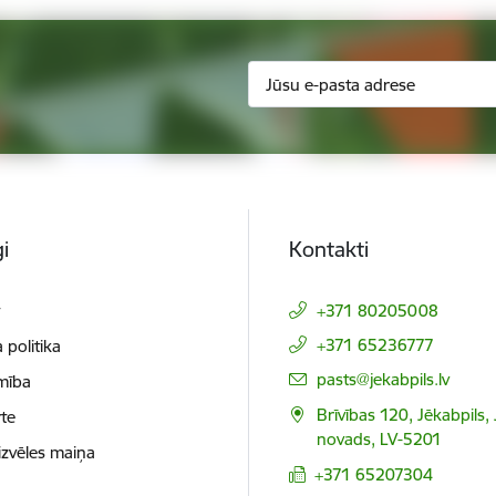
i
Kontakti
t
+371 80205008
+371 65236777
 politika
E-pasts:
pasts@jekabpils.lv
mība
Brīvības 120, Jēkabpils,
te
novads, LV-5201
izvēles maiņa
+371 65207304