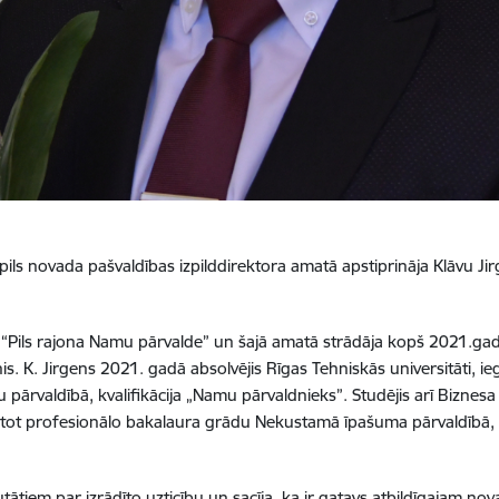
ls novada pašvaldības izpilddirektora amatā apstiprināja Klāvu Jirg
SIA “Pils rajona Namu pārvalde” un šajā amatā strādāja kopš 2021.gad
nis. K. Jirgens 2021. gadā absolvējis Rīgas Tehniskās universitāti, 
pārvaldībā, kvalifikācija „Namu pārvaldnieks”. Studējis arī Biznes
ūstot profesionālo bakalaura grādu Nekustamā īpašuma pārvaldībā,
ātiem par izrādīto uzticību un sacīja, ka ir gatavs atbildīgajam no