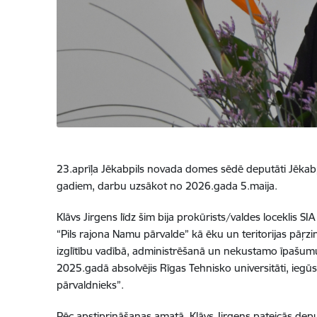
23.aprīļa Jēkabpils novada domes sēdē deputāti Jēkabpi
gadiem, darbu uzsākot no 2026.gada 5.maija.
Klāvs Jirgens līdz šim bija prokūrists/valdes loceklis 
“Pils rajona Namu pārvalde” kā ēku un teritorijas pāŗzi
izglītību vadībā, administrēšanā un nekustamo īpašumu 
2025.gadā absolvējis Rīgas Tehnisko universitāti, ieg
pārvaldnieks”.
Pēc apstiprināšanas amatā, Klāvs Jirgens pateicās deput