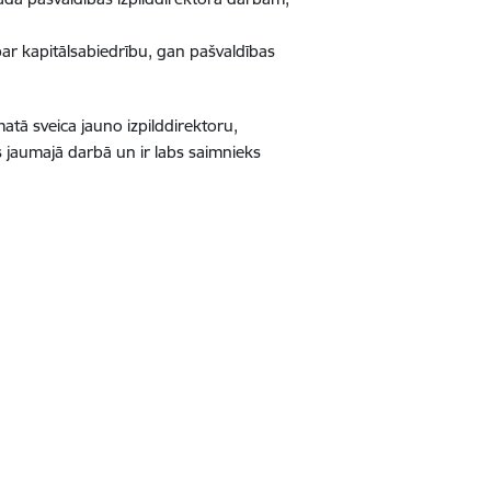
par kapitālsabiedrību, gan pašvaldības
atā sveica jauno izpilddirektoru,
es jaumajā darbā un ir labs saimnieks