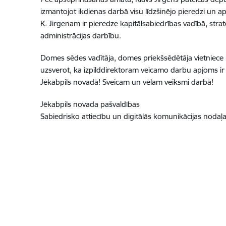
izmantojot ikdienas darbā visu līdzšinējo pieredzi un a
K. Jirgenam ir pieredze kapitālsabiedrības vadībā, stra
administrācijas darbību.
Domes sēdes vadītāja, domes priekšsēdētāja vietniece i
uzsverot, ka izpilddirektoram veicamo darbu apjoms ir ļot
Jēkabpils novadā! Sveicam un vēlam veiksmi darbā!
Jēkabpils novada pašvaldības
Sabiedrisko attiecību un digitālās komunikācijas nodaļ