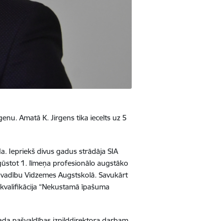
enu. Amatā K. Jirgens tika iecelts uz 5
a. Iepriekš divus gadus strādāja SIA
iegūstot 1. līmeņa profesionālo augstāko
a vadību Vidzemes Augstskolā. Savukārt
 kvalifikācija “Nekustamā īpašuma
vada pašvaldības izpilddirektora darbam,