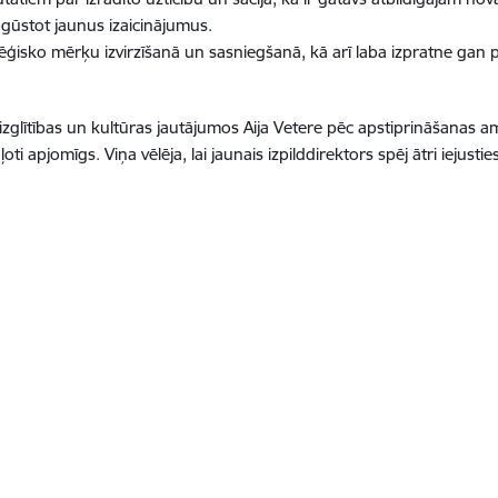
pgūstot jaunus izaicinājumus.
tēģisko mērķu izvirzīšanā un sasniegšanā, kā arī laba izpratne gan 
zglītības un kultūras jautājumos Aija Vetere pēc apstiprināšanas am
i apjomīgs. Viņa vēlēja, lai jaunais izpilddirektors spēj ātri iejusti
a