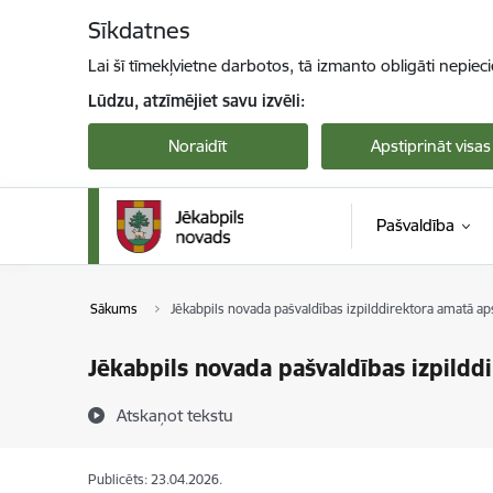
Pāriet uz lapas saturu
Sīkdatnes
Lai šī tīmekļvietne darbotos, tā izmanto obligāti nepiec
Lūdzu, atzīmējiet savu izvēli:
Noraidīt
Apstiprināt visas
Pašvaldība
Sākums
Jēkabpils novada pašvaldības izpilddirektora amatā ap
Jēkabpils novada pašvaldības izpildd
Atskaņot tekstu
Publicēts: 23.04.2026.