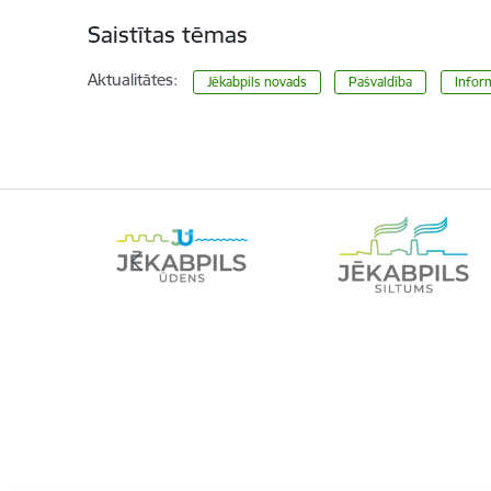
Saistītas tēmas
Aktualitātes:
Jēkabpils novads
Pašvaldība
Inform