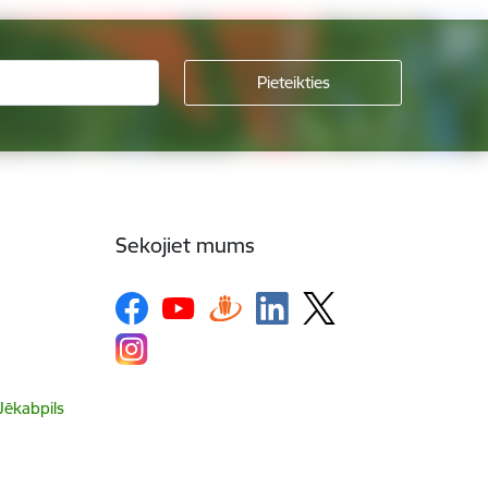
Sekojiet mums
 Jēkabpils