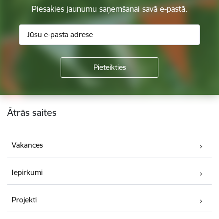
Piesakies jaunumu saņemšanai savā e-pastā.
Kājene
Ātrās saites
Vakances
Iepirkumi
Projekti