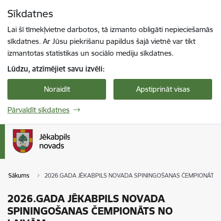
Pāriet uz lapas saturu
Sīkdatnes
Spied
lai meklētu
Enter
Lai šī tīmekļvietne darbotos, tā izmanto obligāti nepieciešamās
sīkdatnes. Ar Jūsu piekrišanu papildus šajā vietnē var tikt
izmantotas statistikas un sociālo mediju sīkdatnes.
Lūdzu, atzīmējiet savu izvēli:
Noraidīt
Apstiprināt visas
Pārvaldīt sīkdatnes
Sākums
2026.GADA JĒKABPILS NOVADA SPININGOŠANAS ČEMPIONĀTS 
2026.GADA JĒKABPILS NOVADA
SPININGOŠANAS ČEMPIONĀTS NO