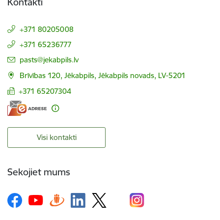
Kontakti
+371 80205008
+371 65236777
E-pasts:
pasts@jekabpils.lv
Brīvības 120, Jēkabpils, Jēkabpils novads, LV-5201
+371 65207304
Visi kontakti
Sekojiet mums