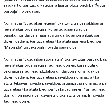
savukārt organizāciju kategorijā laurus plūca biedrība “Ārpus
burbuļa” no Jelgavas.
Nominācijā “Straujākais lēciens” tika izvirzītas pašvaldības un
nevalstiskās organizācijas, kuras guvušas straujus
panākumus darbā ar jaunatni un darbojas jomā ilgāk par
diviem gadiem. Par uzvarētāju tika atzīta jauniešu biedrība
“Miromida” un Jēkabpils novada pašvaldība.
Nominācijā “Līdzdalības stiprinātājs” tika izvirzītas pašvaldības,
nevalstiskās organizācijas, jauniešu domes, kuras būtiski
veicinājušas jauniešu līdzdalību un darbojas jomā ilgāk par
diviem gadiem. Par uzvarētāju pašvaldību nominācija tika
atzīta Jelgavas novada pašvaldība, organizāciju nominācijā par
uzvarētāju tika atzīta biedrība “Laiks Jauniešiem” un jauniešu
domju nominācijā par uzvarētāju tika atzīta Salaspils novada
Jauniešu dome.