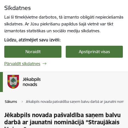
Pāriet uz lapas saturu
Sīkdatnes
Spied
lai meklētu
Enter
Lai šī tīmekļvietne darbotos, tā izmanto obligāti nepieciešamās
sīkdatnes. Ar Jūsu piekrišanu papildus šajā vietnē var tikt
izmantotas statistikas un sociālo mediju sīkdatnes.
Lūdzu, atzīmējiet savu izvēli:
Noraidīt
Apstiprināt visas
Pārvaldīt sīkdatnes
Sākums
Jēkabpils novada pašvaldība saņem balvu darbā ar jaunatni nomināc
Jēkabpils novada pašvaldība saņem balvu
darbā ar jaunatni nominācijā “Straujākais