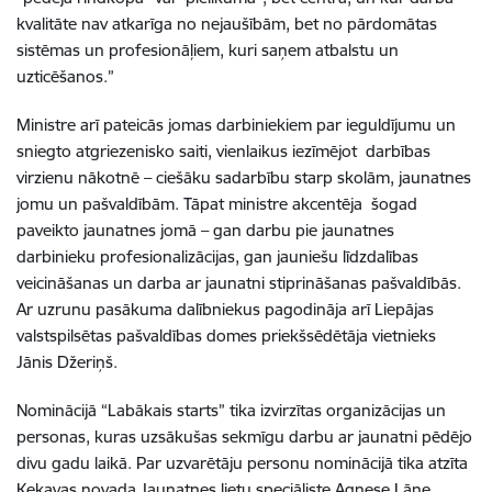
kvalitāte nav atkarīga no nejaušībām, bet no pārdomātas
sistēmas un profesionāļiem, kuri saņem atbalstu un
uzticēšanos.”
Ministre arī pateicās jomas darbiniekiem par ieguldījumu un
sniegto atgriezenisko saiti, vienlaikus iezīmējot darbības
virzienu nākotnē – ciešāku sadarbību starp skolām, jaunatnes
jomu un pašvaldībām. Tāpat ministre akcentēja šogad
paveikto jaunatnes jomā – gan darbu pie jaunatnes
darbinieku profesionalizācijas, gan jauniešu līdzdalības
veicināšanas un darba ar jaunatni stiprināšanas pašvaldībās.
Ar uzrunu pasākuma dalībniekus pagodināja arī Liepājas
valstspilsētas pašvaldības domes priekšsēdētāja vietnieks
Jānis Džeriņš.
Nominācijā “Labākais starts” tika izvirzītas organizācijas un
personas, kuras uzsākušas sekmīgu darbu ar jaunatni pēdējo
divu gadu laikā. Par uzvarētāju personu nominācijā tika atzīta
Ķekavas novada Jaunatnes lietu speciāliste Agnese Lāne,