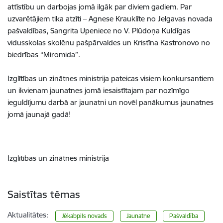
attīstību un darbojas jomā ilgāk par diviem gadiem. Par
uzvarētājiem tika atzīti – Agnese Krauklīte no Jelgavas novada
pašvaldības, Sangrita Upeniece no V. Plūdoņa Kuldīgas
vidusskolas skolēnu pašpārvaldes un Kristīna Kastronovo no
biedrības “Miromida”.
Izglītības un zinātnes ministrija pateicas visiem konkursantiem
un ikvienam jaunatnes jomā iesaistītajam par nozīmīgo
ieguldījumu darbā ar jaunatni un novēl panākumus jaunatnes
jomā jaunajā gadā!
Izglītības un zinātnes ministrija
Saistītas tēmas
Aktualitātes:
Jēkabpils novads
Jaunatne
Pašvaldība