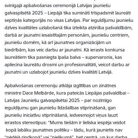
svinīgajā apbalvošanas ceremonijā Latvijas jauniešu
galvaspilsētā 2025 – Liepājā tika sumināti trīspadsmit laureāti
septiņās kategorijās no visas Latvijas. Par ieguldījumu jauniešu
dzīves kvalitātes uzlabošanā tika izteikta atzinība pašvaldībām,
darbā ar jaunatni iesaistītajām personām, jauniešu centriem,
jauniešu domēm, kā arī jaunatnes organizācijām un
biedrībām, kas veic darbu ar jaunatni. Kā ierasts konkursa
laureātiem tika pasniegta īpaša balva – supervaronis, kas
apliecina laureātu drosmi un profesionalitāti, veicot darbu ar
jaunatni un uzlabojot jauniešu dzīves kvalitāti Latvijā.
Apbalvošanas ceremoniju atklāja izglītības un zinātnes
ministre Dace Melbārde, kura pateicās Liepājas pašvaldībai –
Latvijas Jauniešu galvaspilsētai 2025 – par nozīmīgo
ieguldījumu gan jauniešu līdzdalības stiprināšanā, gan
jauniešu iniciatīvu stiprināšanā, iedvesmojot viņus lauzt
ierastos stereotipus: “Mums tiešām ir lieliska iespēja veidot
kopā labāku jaunatnes politiku – tādu, kurā jaunietis nav
“pēdējā rindkopā” vai “pielikumā”, bet centrā, un kur darba