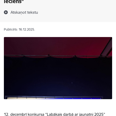
lēciens”
Atskaņot tekstu
Publicēts: 16.12.2025.
12. decembrī konkursa “Labākais darbā ar jaunatni 2025”