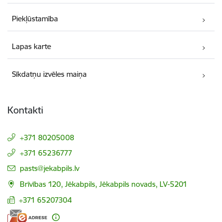
Piekļūstamība
Lapas karte
Sīkdatņu izvēles maiņa
Kontakti
+371 80205008
+371 65236777
E-pasts:
pasts@jekabpils.lv
Brīvības 120, Jēkabpils, Jēkabpils novads, LV-5201
+371 65207304