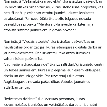
Nominācijā “Veiksmīgākais projekts” tika izvirzītas pašvaldības
un nevalstiskās organizācijas, kuras īstenojušas projektus, kas
nesuši īpašu pievienoto vērtību jauniešu dzīves kvalitātes
uzlabošanai. Par uzvarētāju tika atzīts Jelgavas novada
pašvaldības projekts “Mentora tīkla izveide kā ilgtermiņa
atbalsta sistēma jauniešiem Jelgavas novadā”.
Nominācijā “Viedais atbalsts” tika izvirzītas pašvaldības un
nevalstiskās organizācijas, kuras īstenojušas digitālā darba ar
jaunatni aktivitātes. Par uzvarētāju tika atzīta Jūrmalas
valstspilsētas pašvaldība.
“Jauniešiem draudzīga vide” tika izvirzīti darbīgi jauniešu centri
un telpas jauniešiem, kurās ir pieejama jauniešiem iekļaujoša,
droša un draudzīga vide. Par uzvarētāju tika atzīts
Augšdaugavas novada pašvaldības Vaboles jaunatnes
attīstības centrs.
“Iedvesmas dzirksts” tika izvirzītas personas, kuras
iedvesmojušas jauniešus un veicinājušas darba ar jaunatni