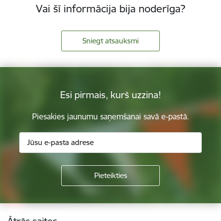
Vai šī informācija bija noderīga?
Sniegt atsauksmi
Esi pirmais, kurš uzzina!
Piesakies jaunumu saņemšanai savā e-pastā.
Kājene
Ātrās saites