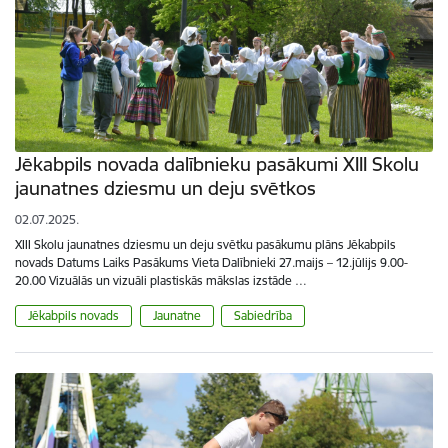
Jēkabpils novada dalībnieku pasākumi XIII Skolu
jaunatnes dziesmu un deju svētkos
02.07.2025.
XIII Skolu jaunatnes dziesmu un deju svētku pasākumu plāns Jēkabpils
novads Datums Laiks Pasākums Vieta Dalībnieki 27.maijs – 12.jūlijs 9.00-
20.00 Vizuālās un vizuāli plastiskās mākslas izstāde …
Jēkabpils novads
Jaunatne
Sabiedrība