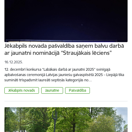
Jēkabpils novada pašvaldība saņem balvu darbā
ar jaunatni nominācijā “Straujākais lēciens”
16.12.2025.
12. decembrī konkursa “Labākais darbā ar jaunatni 2025” svinīgajā
apbalvošanas ceremonijā Latvijas jauniešu galvaspilsētā 2025 – Liepājā tika
sumināti trīspadsmit laureāti septiņās kategorijās no…
Jēkabpils novads
Jaunatne
Pašvaldība