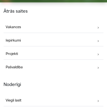
Kājene
Ātrās saites
Vakances
Iepirkumi
Projekti
Pašvaldība
Noderīgi
Viegli lasīt