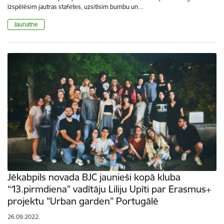
Izspēlēsim jautras stafetes, uzsitīsim bumbu un…
Jaunatne
Jēkabpils novada BJC jaunieši kopā kluba
“13.pirmdiena” vadītāju Liliju Upīti par Erasmus+
projektu "Urban garden” Portugālē
26.09.2022.