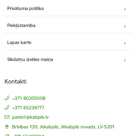
Privātuma politika
Piekļūstamība
Lapas karte
Sīkdatņu izvēles maiņa
Kontakti
+371 80205008
+371 65236777
E-pasts:
pasts@jekabpils.lv
Brīvības 120, Jēkabpils, Jēkabpils novads, LV-5201