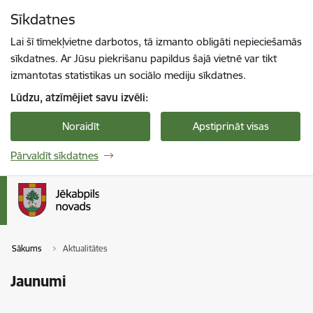
Pāriet uz lapas saturu
Sīkdatnes
Spied
lai meklētu
Enter
Lai šī tīmekļvietne darbotos, tā izmanto obligāti nepieciešamās
sīkdatnes. Ar Jūsu piekrišanu papildus šajā vietnē var tikt
izmantotas statistikas un sociālo mediju sīkdatnes.
Lūdzu, atzīmējiet savu izvēli:
Noraidīt
Apstiprināt visas
Pārvaldīt sīkdatnes
Sākums
Aktualitātes
Jaunumi