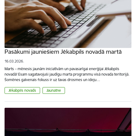
Pasākumi jauniešiem Jēkabpils novadā martā
16.03.2026.
Marts – mēnesis jaunām iniciatīvām un pavasarīgai enerģijai Jēkabpils
novadā! Esam sagatavojuši jaudīgu marta programmu visā novada teritorijā.
Šomēnes galvenais fokuss ir uz tavas drosmes un ideju…
Jēkabpils novads
Jaunatne