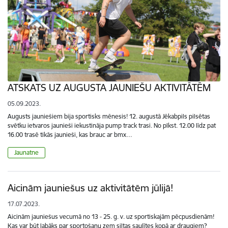
ATSKATS UZ AUGUSTA JAUNIEŠU AKTIVITĀTĒM
05.09.2023.
Augusts jauniešiem bija sportisks mēnesis! 12. augustā Jēkabpils pilsētas
svētku ietvaros jaunieši iekustināja pump track trasi. No plkst. 12.00 līdz pat
16.00 trasē tikās jaunieši, kas brauc ar bmx…
Jaunatne
Aicinām jauniešus uz aktivitātēm jūlijā!
17.07.2023.
Aicinām jauniešus vecumā no 13 - 25. g. v. uz sportiskajām pēcpusdienām!
Kas var būt labāks par sportošanu zem siltas saulītes kopā ar draugiem?