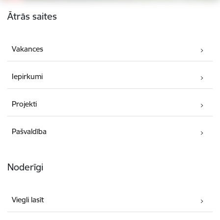
Kājene
Ātrās saites
Vakances
Iepirkumi
Projekti
Pašvaldība
Noderīgi
Viegli lasīt