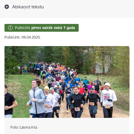
Atskaņot tekstu
Publicēts
pirms vairāk nekā 1 gada
Publicēts: 09.04.2025.
Foto: Lāsma Irša