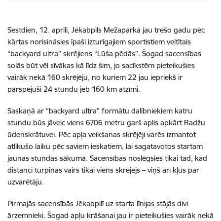
Sestdien, 12. aprīlī, Jēkabpils Mežaparkā jau trešo gadu pēc
kārtas norisināsies īpaši izturīgajiem sportistiem veltītais
“backyard ultra” skrējiens “Lūša pēdās”. Šogad sacensības
solās būt vēl sīvākas kā līdz šim, jo sacīkstēm pieteikušies
vairāk nekā 160 skrējēju, no kuriem 22 jau iepriekš ir
pārspējuši 24 stundu jeb 160 km atzīmi.
Saskaņā ar “backyard ultra” formātu dalībniekiem katru
stundu
būs
jāveic viens 6706 metru garš aplis apkārt Radžu
ūdenskrātuvei.
Pēc apļa veikšanas skrējēji varēs izmantot
atlikušo laiku pēc saviem ieskatiem, lai sagatavotos startam
jaunas stundas sākumā.
Sacensības noslē
gsies
tikai tad, kad
distanci turpin
ās
vairs tikai viens skrējējs – viņš arī kļūs par
uzvarētāju.
Pirmajās sacensībās Jēkabpilī uz starta līnijas stājās divi
ārzemnieki. Šogad apļu krāšanai jau ir pieteikušies vairāk nekā