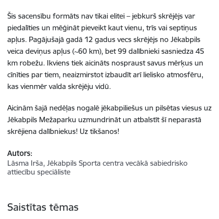
Šis sacensību formāts nav tikai elitei – jebkurš skrējējs var
piedalīties un mēģināt pieveikt kaut vienu, trīs vai septiņus
apļus. Pagājušajā gadā 12 gadus vecs skrējējs no Jēkabpils
veica deviņus apļus (~60 km), bet 99 dalībnieki sasniedza 45
km robežu. Ikviens tiek aicināts nospraust savus mērķus un
cīnīties par tiem, neaizmirstot izbaudīt arī lielisko atmosfēru,
kas vienmēr valda skrējēju vidū.
Aicinām šajā nedēļas nogalē jēkabpiliešus un pilsētas viesus uz
Jēkabpils Mežaparku uzmundrināt un atbalstīt šī neparastā
skrējiena dalībniekus! Uz tikšanos!
Autors:
Lāsma Irša, Jēkabpils Sporta centra vecākā sabiedrisko
attiecību speciāliste
Saistītas tēmas