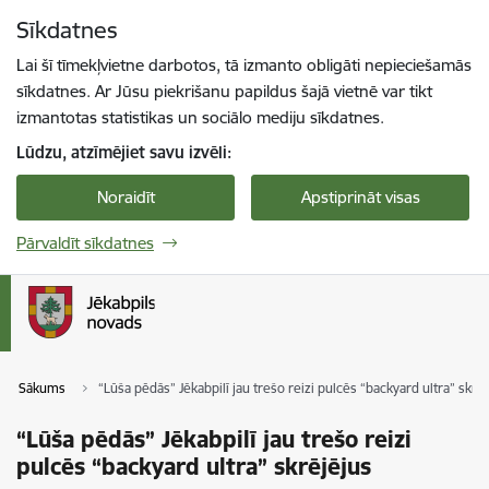
Pāriet uz lapas saturu
Sīkdatnes
Spied
lai meklētu
Enter
Lai šī tīmekļvietne darbotos, tā izmanto obligāti nepieciešamās
sīkdatnes. Ar Jūsu piekrišanu papildus šajā vietnē var tikt
izmantotas statistikas un sociālo mediju sīkdatnes.
Lūdzu, atzīmējiet savu izvēli:
Noraidīt
Apstiprināt visas
Pārvaldīt sīkdatnes
Sākums
“Lūša pēdās” Jēkabpilī jau trešo reizi pulcēs “backyard ultra” skrē
“Lūša pēdās” Jēkabpilī jau trešo reizi
pulcēs “backyard ultra” skrējējus