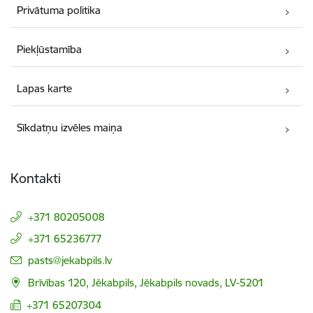
Privātuma politika
Piekļūstamība
Lapas karte
Sīkdatņu izvēles maiņa
Kontakti
+371 80205008
+371 65236777
E-pasts:
pasts@jekabpils.lv
Brīvības 120, Jēkabpils, Jēkabpils novads, LV-5201
+371 65207304