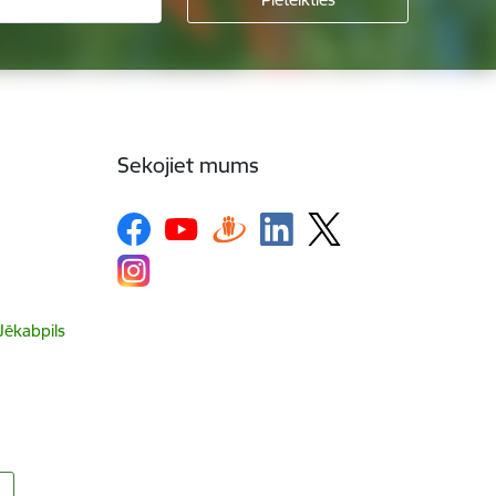
Sekojiet mums
 Jēkabpils