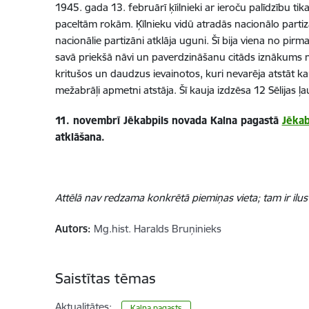
1945. gada 13. februārī ķīilnieki ar ieroču palīdzību tik
paceltām rokām. Ķīlnieku vidū atradās nacionālo partizā
nacionālie partizāni atklāja uguni. Šī bija viena no pirma
savā priekšā nāvi un paverdzināšanu citāds iznākums ne
kritušos un daudzus ievainotos, kuri nevarēja atstāt 
mežabrāļi apmetni atstāja. Šī kauja izdzēsa 12 Sēlijas ļa
11. novembrī Jēkabpils novada Kalna pagastā
Jēkab
atklāšana.
Attēlā nav redzama konkrētā piemiņas vieta; tam ir ilust
Autors:
Mg.hist. Haralds Bruņinieks
Saistītas tēmas
Aktualitātes:
Kalna pagasts