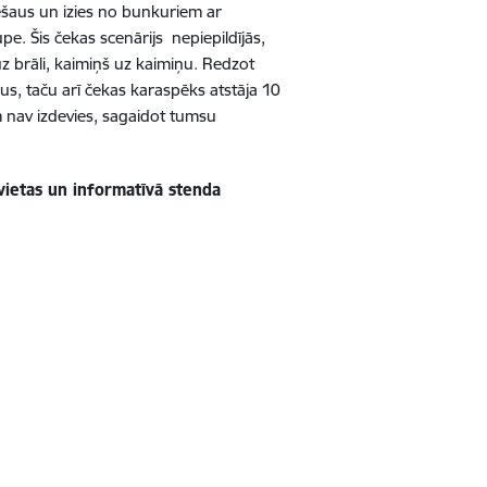
 nešaus un izies no bunkuriem ar
upe. Šis čekas scenārijs
nepiepildījās,
t uz brāli, kaimiņš uz kaimiņu. Redzot
us, taču arī čekas karaspēks atstāja 10
 nav izdevies, sagaidot tumsu
vietas un informatīvā stenda