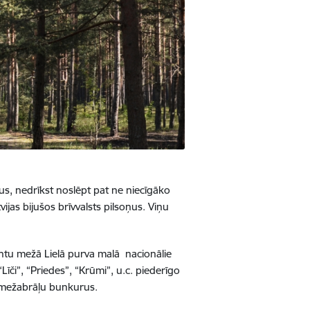
us, nedrīkst noslēpt pat ne niecīgāko
vijas bijušos brīvvalsts pilsoņus. Viņu
antu mežā Lielā purva malā
nacionālie
īči”, “Priedes”, “Krūmi”, u.c. piederīgo
dīt mežabrāļu bunkurus.