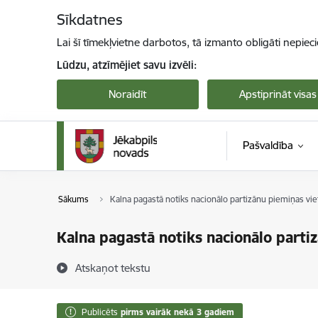
Pāriet uz lapas saturu
Sīkdatnes
Lai šī tīmekļvietne darbotos, tā izmanto obligāti nepiec
Lūdzu, atzīmējiet savu izvēli:
Noraidīt
Apstiprināt visas
Pašvaldība
Sākums
Kalna pagastā notiks nacionālo partizānu piemiņas vie
Kalna pagastā notiks nacionālo parti
Atskaņot tekstu
Publicēts
pirms vairāk nekā 3 gadiem