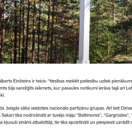
erts Einšteins ir teicis: “tiesības meklēt patiesību uzliek pienākum
imts bija sarežģīts laikmets, kur pasaules notikumi ierāva tajā arī Lat
ki.
da
beigās sāka veidoties nacionālo partizānu grupas. Arī šeit Dim
Sakari tika nodrošināti ar tuvējo māju “Baltimores”, “Gargrodes”, “L
a kļuvuši zināmi atbalstītāji, tie tika apcietināti un piespiesti uzrā