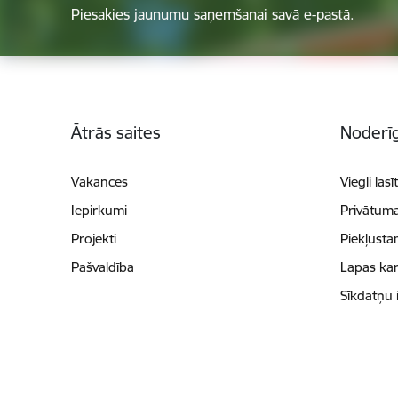
Piesakies jaunumu saņemšanai savā e-pastā.
Kājene
Ātrās saites
Noderīg
Vakances
Viegli lasī
Iepirkumi
Privātuma
Projekti
Piekļūsta
Pašvaldība
Lapas kar
Sīkdatņu 