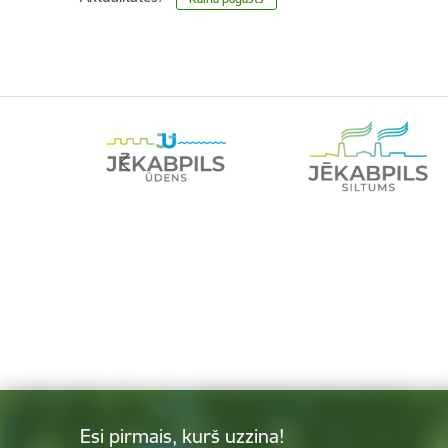
Esi pirmais, kurš uzzina!