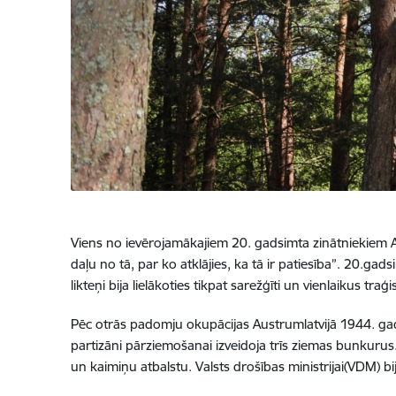
Viens no ievērojamākajiem 20. gadsimta zinātniekiem Alb
daļu no tā, par ko atklājies, ka tā ir patiesība”. 20.gads
likteņi bija lielākoties tikpat sarežģīti un vienlaikus traģis
Pēc otrās padomju okupācijas Austrumlatvijā
1944. ga
partizāni pārziemošanai izveidoja trīs ziemas bunkurus. 
un kaimiņu atbalstu. Valsts drošības ministrijai(VDM) bij