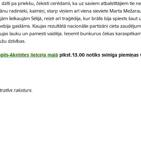
a dzīti pa priekšu, čekisti cerēdami, ka uz saviem atbalstītājiem tie
nu radinieki, kaimiņi, starp viņiem arī viena sieviete Marta Mežara
jām lielkaujām Sēlijā, reizē arī traģēdija, kur brālis bija spiests šau
bija gaidāms. Kaujas rezultātā nacionālie partizāni cieta zaudējum
kaujas lauku un pamesti vaidēja. Ieņemt bunkurus čekas karaspēkam
užu dzīvības.
pils-Aknīstes lielceļa malā
plkst.13.00 notiks svinīga piemiņas 
ratīvs raksturs.