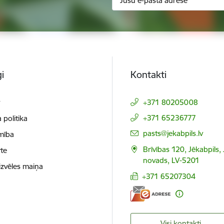
i
Kontakti
t
+371 80205008
+371 65236777
 politika
E-pasts:
pasts@jekabpils.lv
mība
Brīvības 120, Jēkabpils,
te
novads, LV-5201
izvēles maiņa
+371 65207304
Visi kontakti