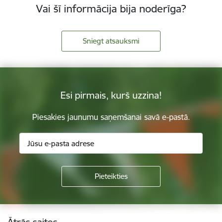
Vai šī informācija bija noderīga?
Sniegt atsauksmi
Esi pirmais, kurš uzzina!
Piesakies jaunumu saņemšanai savā e-pastā.
Kājene