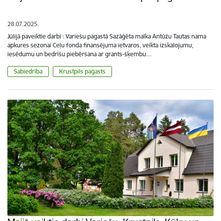
28.07.2025.
Jūlijā paveiktie darbi : Variešu pagastā Sazāģēta malka Antūžu Tautas nama
apkures sezonai Ceļu fonda finansējuma ietvaros, veikta izskalojumu,
iesēdumu un bedrīšu piebēršana ar grants-šķembu…
Sabiedrība
Krustpils pagasts