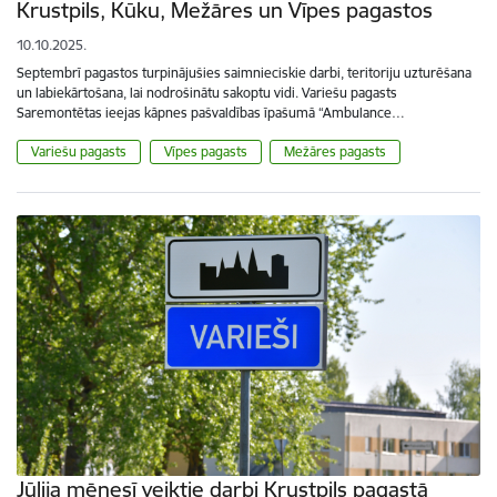
Krustpils, Kūku, Mežāres un Vīpes pagastos
10.10.2025.
Septembrī pagastos turpinājušies saimnieciskie darbi, teritoriju uzturēšana
un labiekārtošana, lai nodrošinātu sakoptu vidi. Variešu pagasts
Saremontētas ieejas kāpnes pašvaldības īpašumā “Ambulance…
Variešu pagasts
Vīpes pagasts
Mežāres pagasts
Jūlija mēnesī veiktie darbi Krustpils pagastā