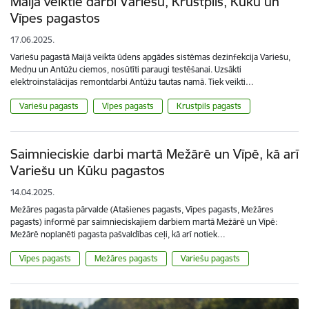
Maijā veiktie darbi Variešu, Krustpils, Kūku un
Vīpes pagastos
17.06.2025.
Variešu pagastā Maijā veikta ūdens apgādes sistēmas dezinfekcija Variešu,
Medņu un Antūžu ciemos, nosūtīti paraugi testēšanai. Uzsākti
elektroinstalācijas remontdarbi Antūžu tautas namā. Tiek veikti…
Variešu pagasts
Vīpes pagasts
Krustpils pagasts
Saimnieciskie darbi martā Mežārē un Vīpē, kā arī
Variešu un Kūku pagastos
14.04.2025.
Mežāres pagasta pārvalde (Atašienes pagasts, Vīpes pagasts, Mežāres
pagasts) informē par saimnieciskajiem darbiem martā Mežārē un Vīpē:
Mežārē noplanēti pagasta pašvaldības ceļi, kā arī notiek…
Vīpes pagasts
Mežāres pagasts
Variešu pagasts