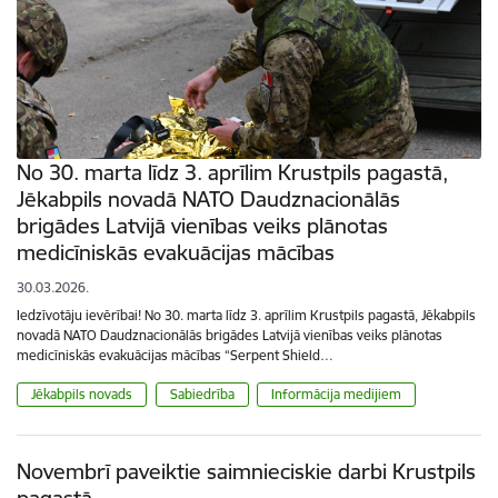
No 30. marta līdz 3. aprīlim Krustpils pagastā,
Jēkabpils novadā NATO Daudznacionālās
brigādes Latvijā vienības veiks plānotas
medicīniskās evakuācijas mācības
30.03.2026.
Iedzīvotāju ievērībai! No 30. marta līdz 3. aprīlim Krustpils pagastā, Jēkabpils
novadā NATO Daudznacionālās brigādes Latvijā vienības veiks plānotas
medicīniskās evakuācijas mācības “Serpent Shield…
Jēkabpils novads
Sabiedrība
Informācija medijiem
Novembrī paveiktie saimnieciskie darbi Krustpils
pagastā