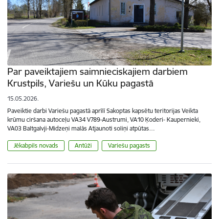
Par paveiktajiem saimnieciskajiem darbiem
Krustpils, Variešu un Kūku pagastā
15.05.2026.
Paveiktie darbi Variešu pagastā aprīlī Sakoptas kapsētu teritorijas Veikta
krūmu ciršana autoceļu VA34 V789-Austrumi, VA10 Ķoderi- Kaupernieki,
VA03 Baltgalvji-Midzeņi malās Atjaunoti soliņi atpūtas…
Jēkabpils novads
Antūži
Variešu pagasts