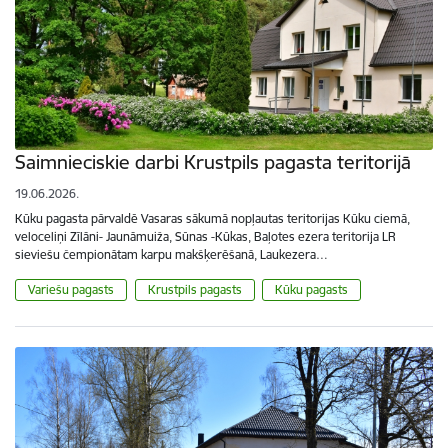
Saimnieciskie darbi Krustpils pagasta teritorijā
19.06.2026.
Kūku pagasta pārvaldē Vasaras sākumā nopļautas teritorijas Kūku ciemā,
veloceliņi Zīlāni- Jaunāmuiža, Sūnas -Kūkas, Baļotes ezera teritorija LR
sieviešu čempionātam karpu makšķerēšanā, Laukezera…
Variešu pagasts
Krustpils pagasts
Kūku pagasts