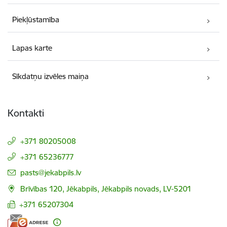
Piekļūstamība
Lapas karte
Sīkdatņu izvēles maiņa
Kontakti
+371 80205008
+371 65236777
E-pasts:
pasts@jekabpils.lv
Brīvības 120, Jēkabpils, Jēkabpils novads, LV-5201
+371 65207304