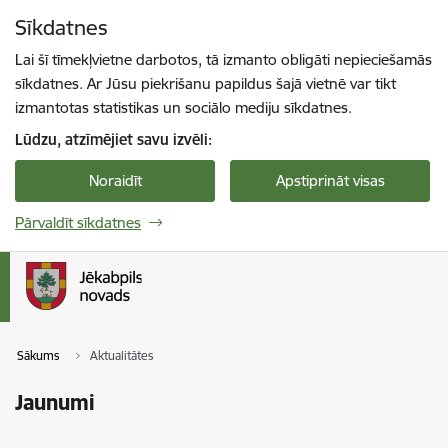
Pāriet uz lapas saturu
Sīkdatnes
Spied
lai meklētu
Enter
Lai šī tīmekļvietne darbotos, tā izmanto obligāti nepieciešamās
sīkdatnes. Ar Jūsu piekrišanu papildus šajā vietnē var tikt
izmantotas statistikas un sociālo mediju sīkdatnes.
Lūdzu, atzīmējiet savu izvēli:
Noraidīt
Apstiprināt visas
Pārvaldīt sīkdatnes
Sākums
Aktualitātes
Jaunumi