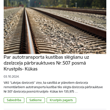
Par autotransporta kustības slēgšanu uz
dzelzceļa pārbrauktuves Nr.507 posmā
Krustpils- Kūkas
03.10.2024.
VAS “Latvijas dzelzceļš” ziņo, ka saistībā ar plānotiem dzelzceļa
remontdarbiem autotransporta kustībai tiks slēgta dzelzceļa pārbrauktuve
Nr.507 dzelzceļa posmā Krustpils- Kūkas km 135,975 …
Sabiedrība
Satiksme
Krustpils pagasts