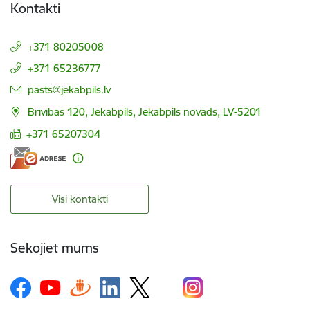
Kontakti
+371 80205008
+371 65236777
E-pasts:
pasts@jekabpils.lv
Brīvības 120, Jēkabpils, Jēkabpils novads, LV-5201
+371 65207304
Visi kontakti
Sekojiet mums