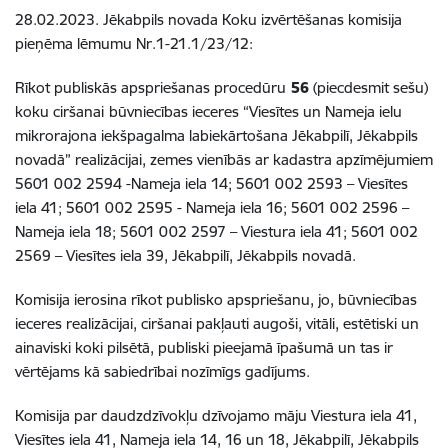
28.02.2023.
Jēkabpils novada Koku izvērtēšanas komisija
pieņēma lēmumu Nr.1-21.1/23/12:
Rīkot publiskās apspriešanas procedūru
56
(piecdesmit sešu)
koku ciršanai
būvniecības ieceres
“Viesītes un Nameja ielu
mikrorajona iekšpagalma labiekārtošana Jēkabpilī, Jēkabpils
novadā”
realizācijai, zemes vienībās
ar kadastra apzīmējumiem
5601 002 2594
-Nameja iela 14
; 5601 002 2593 – Viesītes
iela 41; 5601 002 2595 - Nameja iela 16; 5601 002 2596 –
Nameja iela 18; 5601 002 2597 – Viestura iela 41; 5601 002
2569 – Viesītes iela 39, Jēkabpilī, Jēkabpils novadā.
Komisija ierosina rīkot publisko apspriešanu, jo, būvniecības
ieceres realizācijai, ciršanai pakļauti augoši, vitāli, estētiski un
ainaviski koki pilsētā, publiski pieejamā īpašumā un tas ir
vērtējams kā sabiedrībai nozīmīgs gadījums.
Komisija par daudzdzīvokļu dzīvojamo māju Viestura iela 41,
Viesītes iela 41, Nameja iela 14, 16 un 18, Jēkabpilī, Jēkabpils