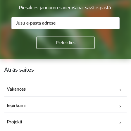
Piesakies jaunumu saņemšanai savā e-pastā.
Kājene
Ātrās saites
Vakances
Iepirkumi
Projekti