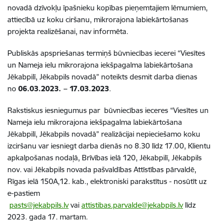
novadā dzīvokļu īpašnieku kopības pieņemtajiem lēmumiem,
attiecībā uz koku ciršanu, mikrorajona labiekārtošanas
projekta realizēšanai, nav informēta.
Publiskās apspriešanas termiņš būvniecības iecerei
“Viesītes
un Nameja ielu mikrorajona iekšpagalma labiekārtošana
Jēkabpilī, Jēkabpils novadā”
noteikts desmit darba dienas
no
06.03.2023. – 17.03.2023
.
Rakstiskus iesniegumus par
būvniecības ieceres
“Viesītes un
Nameja ielu mikrorajona iekšpagalma labiekārtošana
Jēkabpilī, Jēkabpils novadā” realizācijai nepieciešamo koku
izciršanu
var iesniegt darba dienās no 8.30 līdz 17.00, Klientu
apkalpošanas nodaļā, Brīvības ielā 120, Jēkabpilī, Jēkabpils
nov. vai Jēkabpils novada pašvaldības Attīstības pārvaldē,
Rīgas ielā 150A,12. kab., elektroniski parakstītus - nosūtīt uz
e-pastiem
pasts@jekabpils.lv
vai
attistibas.parvalde@jekabpils.lv
līdz
2023. gada 17. martam.