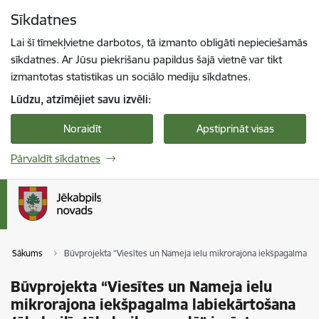
Pāriet uz lapas saturu
Sīkdatnes
Spied
lai meklētu
Enter
Lai šī tīmekļvietne darbotos, tā izmanto obligāti nepieciešamās
sīkdatnes. Ar Jūsu piekrišanu papildus šajā vietnē var tikt
izmantotas statistikas un sociālo mediju sīkdatnes.
Lūdzu, atzīmējiet savu izvēli:
Noraidīt
Apstiprināt visas
Pārvaldīt sīkdatnes
Sākums
Būvprojekta “Viesītes un Nameja ielu mikrorajona iekšpagalma lab
Būvprojekta “Viesītes un Nameja ielu
mikrorajona iekšpagalma labiekārtošana