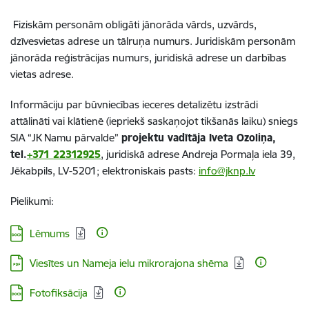
Fiziskām personām obligāti jānorāda vārds, uzvārds,
dzīvesvietas adrese un tālruņa numurs. Juridiskām personām
jānorāda reģistrācijas numurs, juridiskā adrese un darbības
vietas adrese.
Informāciju par būvniecības ieceres detalizētu izstrādi
attālināti vai klātienē (iepriekš saskaņojot
tikšanās laiku) sniegs
SIA “JK Namu pārvalde”
projektu vadītāja Iveta Ozoliņa,
tel.
+371 22312925
,
juridiskā adrese Andreja Pormaļa iela 39,
Jēkabpils, LV-5201; elektroniskais pasts:
info@jknp.lv
Pielikumi:
Lejupielādēt:
Lēmums
Lejupielādēt:
Viesītes un Nameja ielu mikrorajona shēma
Lejupielādēt:
Fotofiksācija