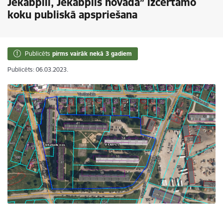
Jēkabpilī, Jēkabpils novadā” izcērtamo
koku publiskā apspriešana
Publicēts
pirms vairāk nekā 3 gadiem
Publicēts: 06.03.2023.