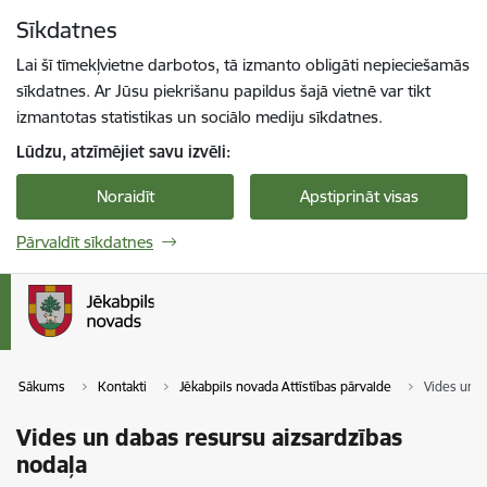
Pāriet uz lapas saturu
Sīkdatnes
Spied
lai meklētu
Enter
Lai šī tīmekļvietne darbotos, tā izmanto obligāti nepieciešamās
sīkdatnes. Ar Jūsu piekrišanu papildus šajā vietnē var tikt
izmantotas statistikas un sociālo mediju sīkdatnes.
Lūdzu, atzīmējiet savu izvēli:
Noraidīt
Apstiprināt visas
Pārvaldīt sīkdatnes
Sākums
Kontakti
Jēkabpils novada Attīstības pārvalde
Vides un d
Vides un dabas resursu aizsardzības
nodaļa