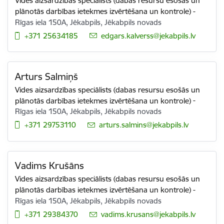
Vides aizsardzības speciālists (dabas resursu esošās un
plānotās darbības ietekmes izvērtēšana un kontrole)
-
Rīgas iela 150A, Jēkabpils, Jēkabpils novads
+371 25634185
E-pasts:
edgars.kalverss@jekabpils.lv
Arturs Salmiņš
Vides aizsardzības speciālists (dabas resursu esošās un
plānotās darbības ietekmes izvērtēšana un kontrole)
-
Rīgas iela 150A, Jēkabpils, Jēkabpils novads
+371 29753110
E-pasts:
arturs.salmins@jekabpils.lv
Vadims Krušāns
Vides aizsardzības speciālists (dabas resursu esošās un
plānotās darbības ietekmes izvērtēšana un kontrole)
-
Rīgas iela 150A, Jēkabpils, Jēkabpils novads
+371 29384370
E-pasts:
vadims.krusans@jekabpils.lv