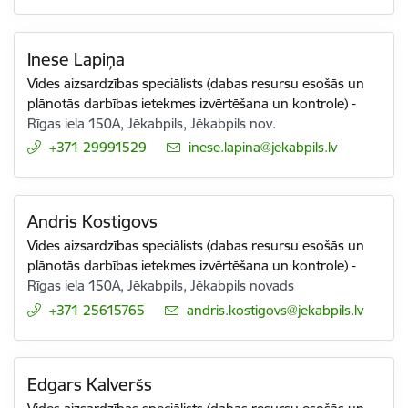
Inese Lapiņa
Vides aizsardzības speciālists (dabas resursu esošās un
plānotās darbības ietekmes izvērtēšana un kontrole)
-
Rīgas iela 150A, Jēkabpils, Jēkabpils nov.
+371 29991529
E-pasts:
inese.lapina@jekabpils.lv
Andris Kostigovs
Vides aizsardzības speciālists (dabas resursu esošās un
plānotās darbības ietekmes izvērtēšana un kontrole)
-
Rīgas iela 150A, Jēkabpils, Jēkabpils novads
+371 25615765
E-pasts:
andris.kostigovs@jekabpils.lv
Edgars Kalveršs