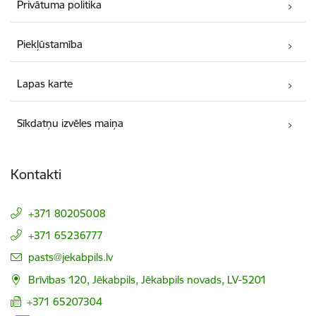
Privātuma politika
Piekļūstamība
Lapas karte
Sīkdatņu izvēles maiņa
Kontakti
+371 80205008
+371 65236777
E-pasts:
pasts@jekabpils.lv
Brīvības 120, Jēkabpils, Jēkabpils novads, LV-5201
+371 65207304