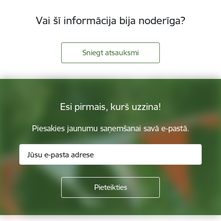
Vai šī informācija bija noderīga?
Sniegt atsauksmi
Esi pirmais, kurš uzzina!
Piesakies jaunumu saņemšanai savā e-pastā.
Kājene