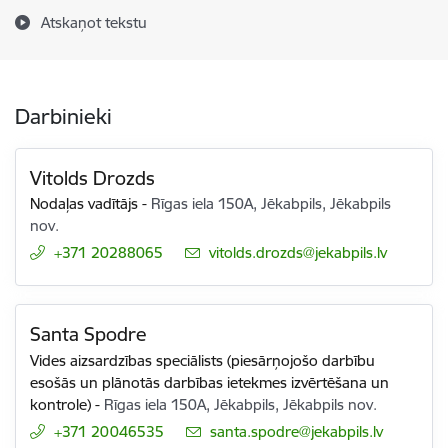
Atskaņot tekstu
Darbinieki
Vitolds Drozds
Nodaļas vadītājs
-
Rīgas iela 150A, Jēkabpils, Jēkabpils
nov.
+371 20288065
E-pasts:
vitolds.drozds@jekabpils.lv
Santa Spodre
Vides aizsardzības speciālists (piesārņojošo darbību
esošās un plānotās darbības ietekmes izvērtēšana un
kontrole)
-
Rīgas iela 150A, Jēkabpils, Jēkabpils nov.
+371 20046535
E-pasts:
santa.spodre@jekabpils.lv