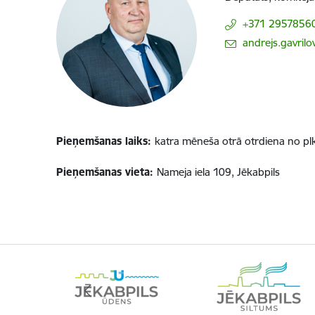
+371 2957856
E-pasts:
andrejs.gavrilo
Pieņemšanas laiks:
katra mēneša otrā otrdiena no plk
Pieņemšanas vieta:
Nameja iela 109, Jēkabpils