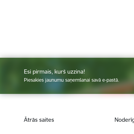
Esi pirmais, kurš uzzina!
Piesakies jaunumu saņemšanai savā e-pastā.
Kājene
Ātrās saites
Noderīg