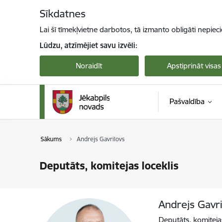
Pāriet uz lapas saturu
Sīkdatnes
Lai šī tīmekļvietne darbotos, tā izmanto obligāti nepiec
Lūdzu, atzīmējiet savu izvēli:
Noraidīt
Apstiprināt visas
Pašvaldība
Sākums
Andrejs Gavrilovs
Deputāts, komitejas loceklis
Andrejs Gavri
Deputāts, komitejas