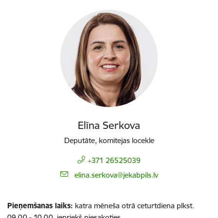
Elīna Serkova
Deputāte, komitejas locekle
+371 26525039
E-pasts:
elina.serkova@jekabpils.lv
Pieņemšanas laiks:
katra mēneša otrā ceturtdiena plkst.
09.00 - 10.00, iepriekš piesakoties