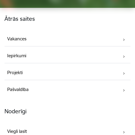
Kājene
Ātrās saites
Vakances
Iepirkumi
Projekti
Pašvaldība
Noderīgi
Viegli lasīt