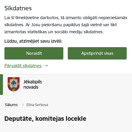
Pāriet uz lapas saturu
Sīkdatnes
Spied
lai meklētu
Enter
Lai šī tīmekļvietne darbotos, tā izmanto obligāti nepieciešamās
sīkdatnes. Ar Jūsu piekrišanu papildus šajā vietnē var tikt
izmantotas statistikas un sociālo mediju sīkdatnes.
Lūdzu, atzīmējiet savu izvēli:
Noraidīt
Apstiprināt visas
Pārvaldīt sīkdatnes
Sākums
Elīna Serkova
Deputāte, komitejas locekle