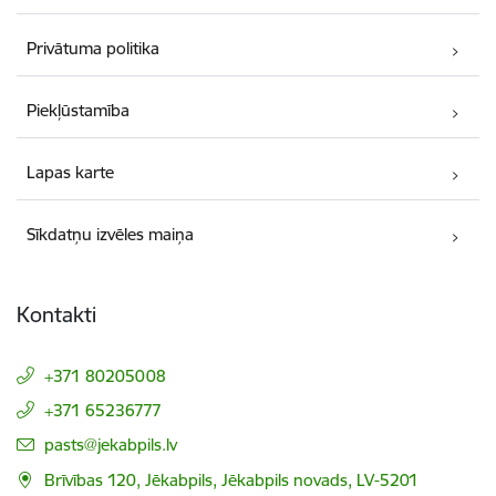
Privātuma politika
Piekļūstamība
Lapas karte
Sīkdatņu izvēles maiņa
Kontakti
+371 80205008
+371 65236777
E-pasts:
pasts@jekabpils.lv
Brīvības 120, Jēkabpils, Jēkabpils novads, LV-5201