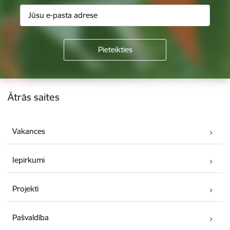
Kājene
Ātrās saites
Vakances
Iepirkumi
Projekti
Pašvaldība