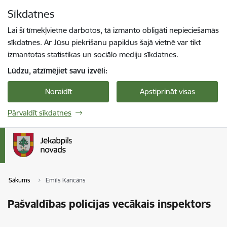
Pāriet uz lapas saturu
Sīkdatnes
Spied
lai meklētu
Enter
Lai šī tīmekļvietne darbotos, tā izmanto obligāti nepieciešamās
sīkdatnes. Ar Jūsu piekrišanu papildus šajā vietnē var tikt
izmantotas statistikas un sociālo mediju sīkdatnes.
Lūdzu, atzīmējiet savu izvēli:
Noraidīt
Apstiprināt visas
Pārvaldīt sīkdatnes
Sākums
Emīls Kancāns
Pašvaldības policijas vecākais inspektors