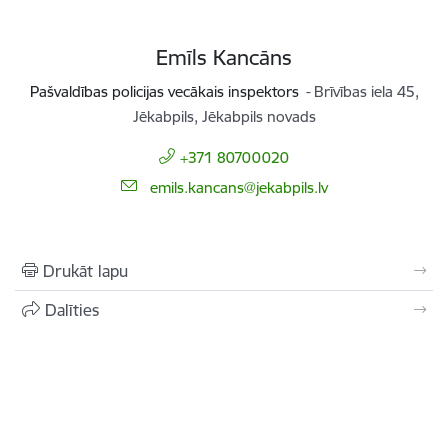
Emīls Kancāns
Pašvaldības policijas vecākais inspektors
Brīvības iela 45,
Jēkabpils, Jēkabpils novads
+371 80700020
E-pasts:
emils.kancans@jekabpils.lv
Drukāt lapu
Dalīties