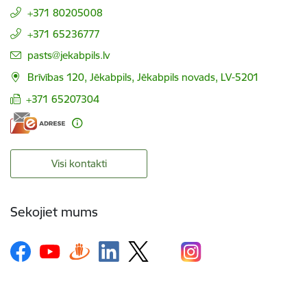
+371 80205008
+371 65236777
E-pasts:
pasts@jekabpils.lv
Brīvības 120, Jēkabpils, Jēkabpils novads, LV-5201
+371 65207304
Visi kontakti
Sekojiet mums