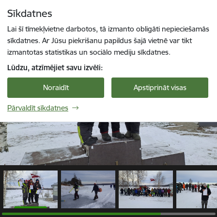
Pāriet uz lapas saturu
Sīkdatnes
1 / 5
Spied
lai meklētu
Enter
Lai šī tīmekļvietne darbotos, tā izmanto obligāti nepieciešamās
sīkdatnes. Ar Jūsu piekrišanu papildus šajā vietnē var tikt
izmantotas statistikas un sociālo mediju sīkdatnes.
Lūdzu, atzīmējiet savu izvēli:
Noraidīt
Apstiprināt visas
Pārvaldīt sīkdatnes