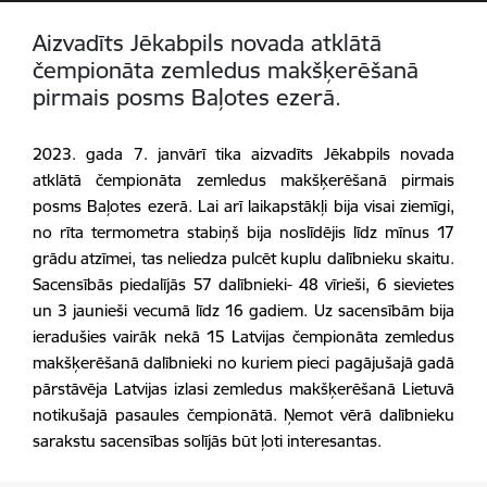
Aizvadīts Jēkabpils novada atklātā
čempionāta zemledus makšķerēšanā
pirmais posms Baļotes ezerā.
2023. gada 7. janvārī tika aizvadīts Jēkabpils novada
atklātā čempionāta zemledus makšķerēšanā pirmais
posms Baļotes ezerā. Lai arī laikapstākļi bija visai ziemīgi,
no rīta termometra stabiņš bija noslīdējis līdz mīnus 17
grādu
atzīmei, tas neliedza pulcēt kuplu dalībnieku skaitu.
Sacensībās piedalījās 57 dalībnieki- 48 vīrieši, 6 sievietes
un 3 jaunieši vecumā līdz 16 gadiem. Uz sacensībām bija
ieradušies vairāk nekā 15 Latvijas čempionāta zemledus
makšķerēšanā dalībnieki no kuriem pieci pagājušajā gadā
pārstāvēja Latvijas izlasi zemledus makšķerēšanā Lietuvā
notikušajā pasaules čempionātā. Ņemot vērā dalībnieku
sarakstu sacensības solījās būt ļoti interesantas.