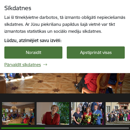
Pāriet uz lapas saturu
Sīkdatnes
1 / 11
Spied
lai meklētu
Enter
Lai šī tīmekļvietne darbotos, tā izmanto obligāti nepieciešamās
sīkdatnes. Ar Jūsu piekrišanu papildus šajā vietnē var tikt
izmantotas statistikas un sociālo mediju sīkdatnes.
Lūdzu, atzīmējiet savu izvēli:
Noraidīt
Apstiprināt visas
Pārvaldīt sīkdatnes