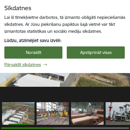
Pāriet uz lapas saturu
Sīkdatnes
1 / 9
Spied
lai meklētu
Enter
Lai šī tīmekļvietne darbotos, tā izmanto obligāti nepieciešamās
sīkdatnes. Ar Jūsu piekrišanu papildus šajā vietnē var tikt
izmantotas statistikas un sociālo mediju sīkdatnes.
Lūdzu, atzīmējiet savu izvēli:
Noraidīt
Apstiprināt visas
Pārvaldīt sīkdatnes