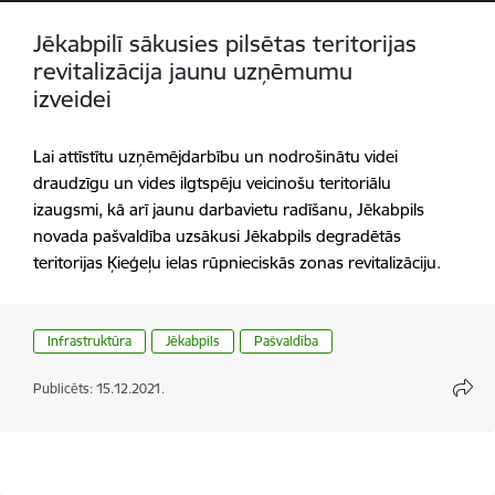
Jēkabpilī sākusies pilsētas teritorijas
revitalizācija jaunu uzņēmumu
izveidei
Lai attīstītu uzņēmējdarbību un nodrošinātu videi
draudzīgu un vides ilgtspēju veicinošu teritoriālu
izaugsmi, kā arī jaunu darbavietu radīšanu, Jēkabpils
novada pašvaldība uzsākusi Jēkabpils degradētās
teritorijas Ķieģeļu ielas rūpnieciskās zonas revitalizāciju.
Infrastruktūra
Jēkabpils
Pašvaldība
Publicēts: 15.12.2021.