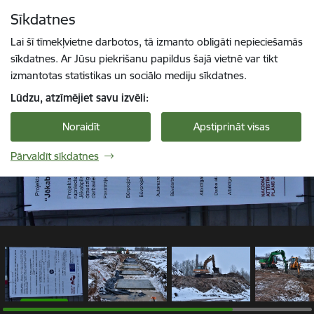
Pāriet uz lapas saturu
Sīkdatnes
1 / 5
Spied
lai meklētu
Enter
Lai šī tīmekļvietne darbotos, tā izmanto obligāti nepieciešamās
sīkdatnes. Ar Jūsu piekrišanu papildus šajā vietnē var tikt
izmantotas statistikas un sociālo mediju sīkdatnes.
Lūdzu, atzīmējiet savu izvēli:
Noraidīt
Apstiprināt visas
Pārvaldīt sīkdatnes