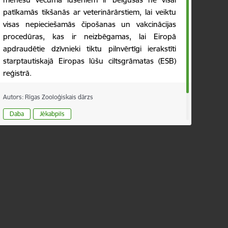
patīkamās tikšanās ar veterinārārstiem, lai veiktu
visas nepieciešamās čipošanas un vakcinācijas
procedūras, kas ir neizbēgamas, lai Eiropā
apdraudētie dzīvnieki tiktu pilnvērtīgi ierakstīti
starptautiskajā Eiropas lūšu ciltsgrāmatas (ESB)
reģistrā.
Autors:
Rīgas Zooloģiskais dārzs
Daba
Jēkabpils
Publicēts: 26.11.2021.