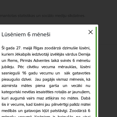
zmantotas statistikas un sociālo mediju sīkdatnes.
Lūsēniem 6 mēneši
Šī gada 27. maijā Rīgas zoodārzā dzimušie lūsēni,
kuriem Jēkabpils iedzīvotāji izvēlējās vārdus Demija
Language
Meklēt
Piekļūstamība
un Rems, Pirmās Adventes laikā svinēs 6 mēnešu
jubileju. Pēc cilvēku vecuma mērauklas, lūsēni
sasnieguši 16 gadu vecumu un sāk gatavoties
pieaugušo dzīvei. Jau pagājis vismaz mēnesis, kā
aizmirsta mātes piena garša un vecāki nu
kategoriski nevēlas iesaistīties rotaļās ar jaunuļiem,
kuri augumā vairs maz atšķiras no mātes. Dabā
šis ir vecums, kad lūsēni jau pilnvērtīgi palīdz mātei
medībās un gatavojas kļūt patstāvīgi. Zoodārzā 6
mēnešu vecumā lūsēniem ir beigušās ne visai