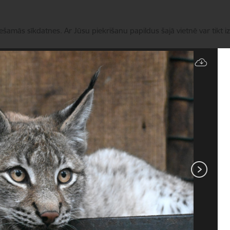
iešamās sīkdatnes. Ar Jūsu piekrišanu papildus šajā vietnē var tikt i
Pārvaldīt sīkdatnes
Novads
Pakalpojumi
Aktualitātes
Kontakti