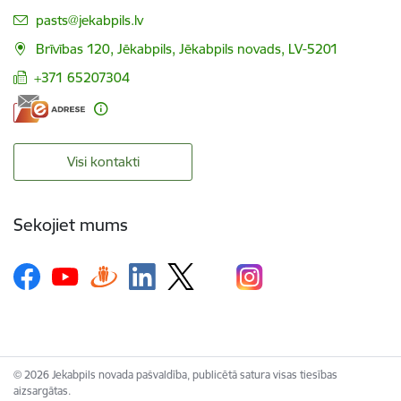
E-pasts:
pasts@jekabpils.lv
Brīvības 120, Jēkabpils, Jēkabpils novads, LV-5201
+371 65207304
Visi kontakti
Sekojiet mums
© 2026 Jekabpils novada pašvaldība, publicētā satura visas tiesības
aizsargātas.