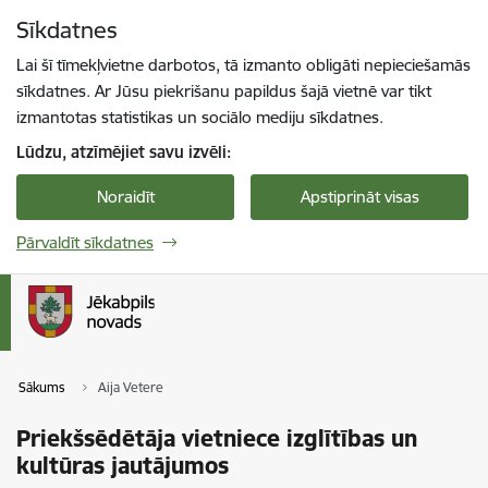
Pāriet uz lapas saturu
Sīkdatnes
Spied
lai meklētu
Enter
Lai šī tīmekļvietne darbotos, tā izmanto obligāti nepieciešamās
sīkdatnes. Ar Jūsu piekrišanu papildus šajā vietnē var tikt
izmantotas statistikas un sociālo mediju sīkdatnes.
Lūdzu, atzīmējiet savu izvēli:
Noraidīt
Apstiprināt visas
Pārvaldīt sīkdatnes
Sākums
Aija Vetere
Priekšsēdētāja vietniece izglītības un
kultūras jautājumos