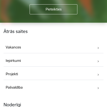
Kājene
Ātrās saites
Vakances
Iepirkumi
Projekti
Pašvaldība
Noderīgi