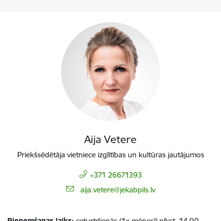
Aija Vetere
Priekšsēdētāja vietniece izglītības un kultūras jautājumos
+371 26671393
E-pasts:
aija.vetere@jekabpils.lv
Pieņemšanas laiks:
ceturtdienās (1x mēnesī) plkst. 14.00