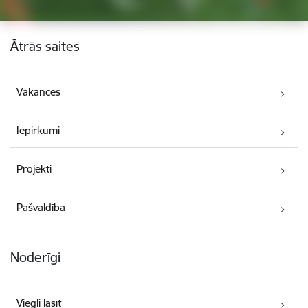
Kājene
Ātrās saites
Vakances
Iepirkumi
Projekti
Pašvaldība
Noderīgi
Viegli lasīt