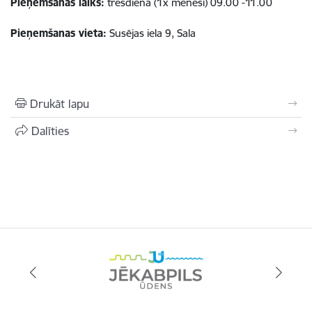
Pieņemšanas laiks:
trešdienā (1x mēnesī) 09.00 -11.00
Pieņemšanas vieta:
Susējas iela 9, Sala
Drukāt lapu
Dalīties