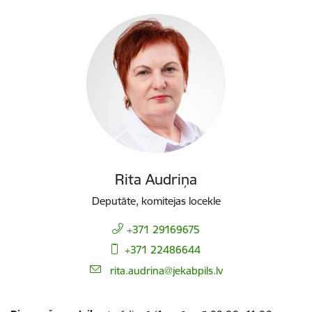
Rita Audriņa
Deputāte, komitejas locekle
+371 29169675
+371 22486644
E-pasts:
rita.audrina@jekabpils.lv