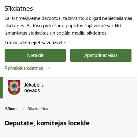
Pāriet uz lapas saturu
Sīkdatnes
Spied
lai meklētu
Enter
Lai šī tīmekļvietne darbotos, tā izmanto obligāti nepieciešamās
sīkdatnes. Ar Jūsu piekrišanu papildus šajā vietnē var tikt
izmantotas statistikas un sociālo mediju sīkdatnes.
Lūdzu, atzīmējiet savu izvēli:
Noraidīt
Apstiprināt visas
Pārvaldīt sīkdatnes
Sākums
Rita Audriņa
Deputāte, komitejas locekle