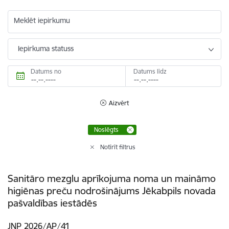
Meklēt iepirkumu
Iepirkuma statuss
Datums no
Datums līdz
Aizvērt
Noslēgts
Notīrīt filtrus
Sanitāro mezglu aprīkojuma noma un maināmo
higiēnas preču nodrošinājums Jēkabpils novada
pašvaldības iestādēs
JNP 2026/AP/41