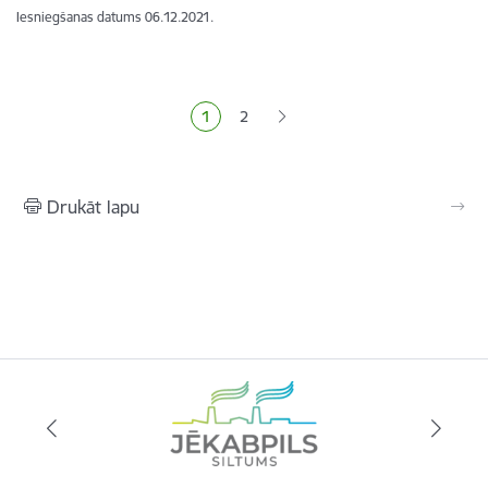
Iesniegšanas datums
06.12.2021.
Lapošana
1
2
Pašreizējā lapa
Lapa
Drukāt lapu