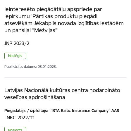
Ieinteresēto piegādātāju apspriede par
iepirkumu 'Pārtikas produktu piegādi
atsevišķām Jēkabpils novada izglītības iestādēm
un pansijai “Mežvijas”'
JNP 2023/2
Noslēgts
Publikācijas datums:
03.01.2023.
Latvijas Nacionālā kultūras centra nodarbināto
veselības apdrošināšana
Piegādātājs / izpildītājs:
''BTA Baltic Insurance Company'' AAS
LNKC 2022/11
Noslēgts