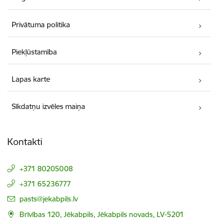
Privātuma politika
Piekļūstamība
Lapas karte
Sīkdatņu izvēles maiņa
Kontakti
+371 80205008
+371 65236777
E-pasts:
pasts@jekabpils.lv
Brīvības 120, Jēkabpils, Jēkabpils novads, LV-5201