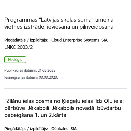
Programmas “Latvijas skolas soma” tīmekļa
vietnes izstrāde, ieviešana un pilnveidošana
Piegādātājs / izpildītājs:
'Cloud Enterprise Systems' SIA
LNKC 2023/2
Noslēgts
Publikācijas datums:
21.02.2023.
Iesniegšanas datums
03.03.2023.
“Zīlānu ielas posma no Ķieģeļu ielas līdz Oļu ielai
pārbūve, Jēkabpilī, Jēkabpils novadā, būvdarbu
pabeigšana 1. un 2.kārta”
Piegādātājs / izpildītājs:
'Ošukalns' SIA