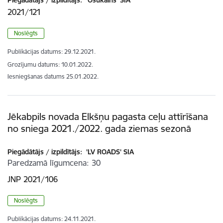
Piegādātājs / izpildītājs:
'Ošukalns' SIA
2021/121
Noslēgts
Publikācijas datums:
29.12.2021.
Grozījumu datums: 10.01.2022.
Iesniegšanas datums
25.01.2022.
Jēkabpils novada Elkšņu pagasta ceļu attīrīšana
no sniega 2021./2022. gada ziemas sezonā
Piegādātājs / izpildītājs:
'LV ROADS' SIA
Paredzamā līgumcena
30
JNP 2021/106
Noslēgts
Publikācijas datums:
24.11.2021.