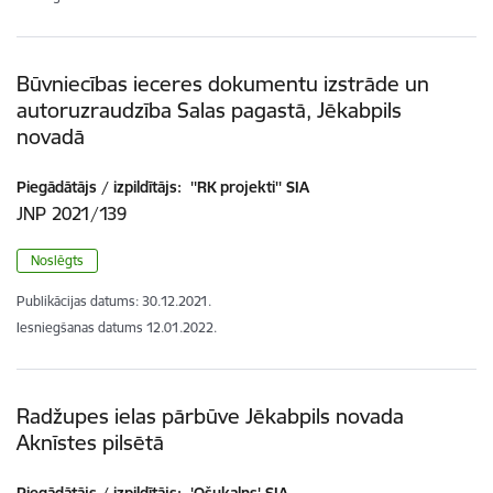
Būvniecības ieceres dokumentu izstrāde un
autoruzraudzība Salas pagastā, Jēkabpils
novadā
Piegādātājs / izpildītājs:
''RK projekti'' SIA
JNP 2021/139
Noslēgts
Publikācijas datums:
30.12.2021.
Iesniegšanas datums
12.01.2022.
Radžupes ielas pārbūve Jēkabpils novada
Aknīstes pilsētā