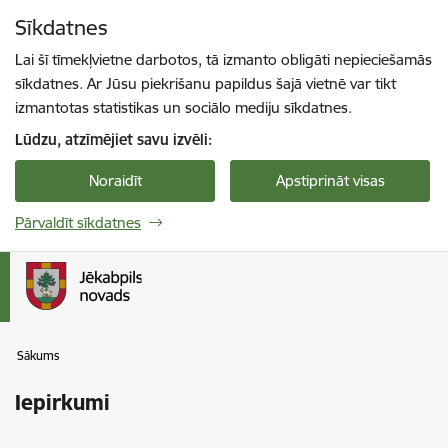
Pāriet uz lapas saturu
Sīkdatnes
Spied
lai meklētu
Enter
Lai šī tīmekļvietne darbotos, tā izmanto obligāti nepieciešamās
sīkdatnes. Ar Jūsu piekrišanu papildus šajā vietnē var tikt
izmantotas statistikas un sociālo mediju sīkdatnes.
Lūdzu, atzīmējiet savu izvēli:
Noraidīt
Apstiprināt visas
Pārvaldīt sīkdatnes
Sākums
Iepirkumi