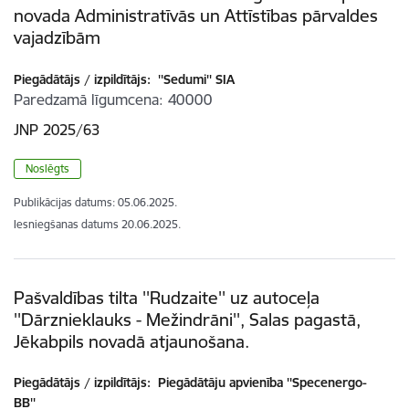
novada Administratīvās un Attīstības pārvaldes
vajadzībām
Piegādātājs / izpildītājs:
''Sedumi'' SIA
Paredzamā līgumcena
40000
JNP 2025/63
Noslēgts
Publikācijas datums:
05.06.2025.
Iesniegšanas datums
20.06.2025.
Pašvaldības tilta ''Rudzaite'' uz autoceļa
''Dārznieklauks - Mežindrāni'', Salas pagastā,
Jēkabpils novadā atjaunošana.
Piegādātājs / izpildītājs:
Piegādātāju apvienība ''Specenergo-
BB''