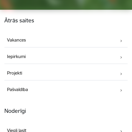
Kājene
Ātrās saites
Vakances
Iepirkumi
Projekti
Pašvaldība
Noderīgi
Viegli lasīt