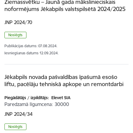
Ziemassvētku – Jaunā gada mākslinieciskais
noformējums Jēkabpils valstspilsētā 2024/2025
JNP 2024/70
Noslēgts
Publikācijas datums:
07.08.2024.
Iesniegšanas datums
12.09.2024.
Jēkabpils novada pašvaldības īpašumā esošo
liftu, pacēlāju tehniskā apkope un remontdarbi
Piegādātājs / izpildītājs:
Elevet SIA
Paredzamā līgumcena
30000
JNP 2024/34
Noslēgts