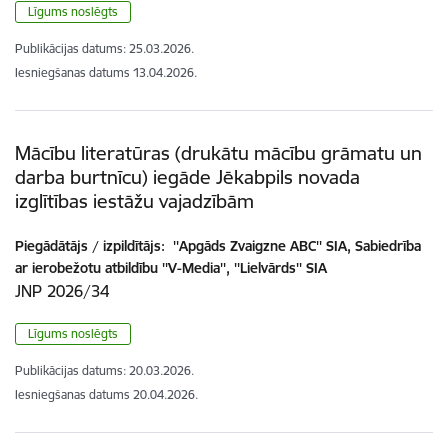
Līgums noslēgts
Publikācijas datums:
25.03.2026.
Iesniegšanas datums
13.04.2026.
Mācību literatūras (drukātu mācību grāmatu un
darba burtnīcu) iegāde Jēkabpils novada
izglītības iestāžu vajadzībām
Piegādātājs / izpildītājs:
''Apgāds Zvaigzne ABC'' SIA, Sabiedrība
ar ierobežotu atbildību ''V-Media'', ''Lielvārds'' SIA
JNP 2026/34
Līgums noslēgts
Publikācijas datums:
20.03.2026.
Iesniegšanas datums
20.04.2026.