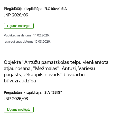
Piegādātājs / izpildītājs:
''LC būve'' SIA
JNP 2026/06
Līgums noslēgts
Publikācijas datums:
14.02.2026.
Iesniegšanas datums
16.03.2026.
Objekta ''Antūžu pamatskolas telpu vienkāršota
atjaunošana, ''Mežmalas'', Antūži, Variešu
pagasts, Jēkabpils novads'' būvdarbu
būvuzraudzība
Piegādātājs / izpildītājs:
SIA ''2BIG''
JNP 2026/03
Līgums noslēgts