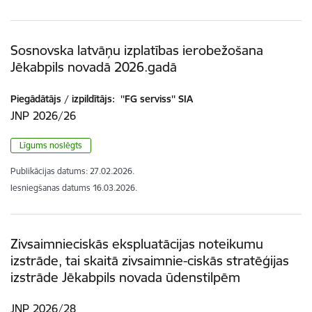
Sosnovska latvāņu izplatības ierobežošana
Jēkabpils novadā 2026.gadā
Piegādātājs / izpildītājs:
''FG serviss'' SIA
JNP 2026/26
Līgums noslēgts
Publikācijas datums:
27.02.2026.
Iesniegšanas datums
16.03.2026.
Zivsaimnieciskās ekspluatācijas noteikumu
izstrāde, tai skaitā zivsaimnie-ciskās stratēģijas
izstrāde Jēkabpils novada ūdenstilpēm
JNP 2026/28