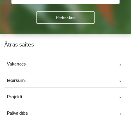
Kājene
Ātrās saites
Vakances
Iepirkumi
Projekti
Pašvaldība