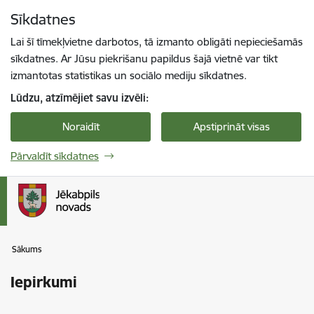
Pāriet uz lapas saturu
Sīkdatnes
Spied
lai meklētu
Enter
Lai šī tīmekļvietne darbotos, tā izmanto obligāti nepieciešamās
sīkdatnes. Ar Jūsu piekrišanu papildus šajā vietnē var tikt
izmantotas statistikas un sociālo mediju sīkdatnes.
Lūdzu, atzīmējiet savu izvēli:
Noraidīt
Apstiprināt visas
Pārvaldīt sīkdatnes
Sākums
Iepirkumi