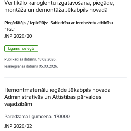
Vertikālo karoglentu izgatavošana, piegāde,
montāža un demontāža Jēkabpils novadā
Piegādātājs / izpildītājs:
Sabiedrība ar ierobežotu atbildību
''TGL''
JNP 2026/20
Līgums noslēgts
Publikācijas datums:
18.02.2026.
Iesniegšanas datums
05.03.2026.
Remontmateriālu iegāde Jēkabpils novada
Administratīvās un Attīstības pārvaldes
vajadzībām
Paredzamā līgumcena
170000
JNP 2026/22