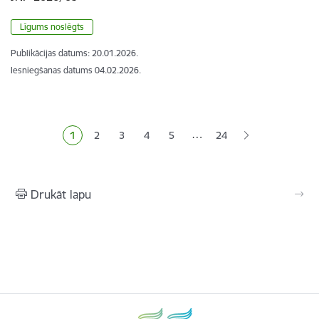
Līgums noslēgts
Publikācijas datums:
20.01.2026.
Iesniegšanas datums
04.02.2026.
Lapošana
…
1
2
3
4
5
24
Pašreizējā lapa
Lapa
Lapa
Lapa
Lapa
Drukāt lapu