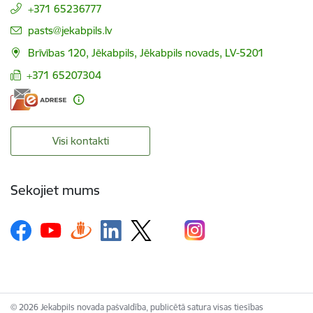
+371 65236777
E-pasts:
pasts@jekabpils.lv
Brīvības 120, Jēkabpils, Jēkabpils novads, LV-5201
+371 65207304
Visi kontakti
Sekojiet mums
© 2026 Jekabpils novada pašvaldība, publicētā satura visas tiesības