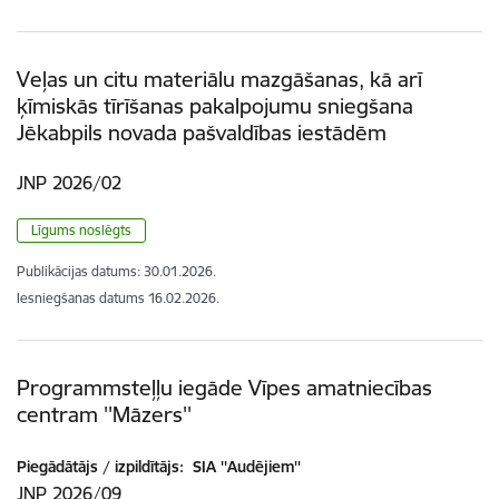
Veļas un citu materiālu mazgāšanas, kā arī
ķīmiskās tīrīšanas pakalpojumu sniegšana
Jēkabpils novada pašvaldības iestādēm
JNP 2026/02
Līgums noslēgts
Publikācijas datums:
30.01.2026.
Iesniegšanas datums
16.02.2026.
Programmsteļļu iegāde Vīpes amatniecības
centram ''Māzers''
Piegādātājs / izpildītājs:
SIA ''Audējiem''
JNP 2026/09