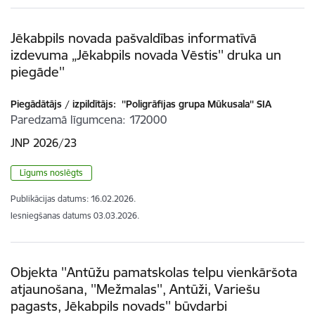
Jēkabpils novada pašvaldības informatīvā
izdevuma „Jēkabpils novada Vēstis'' druka un
piegāde''
Piegādātājs / izpildītājs:
''Poligrāfijas grupa Mūkusala'' SIA
Paredzamā līgumcena
172000
JNP 2026/23
Līgums noslēgts
Publikācijas datums:
16.02.2026.
Iesniegšanas datums
03.03.2026.
Objekta ''Antūžu pamatskolas telpu vienkāršota
atjaunošana, ''Mežmalas'', Antūži, Variešu
pagasts, Jēkabpils novads'' būvdarbi