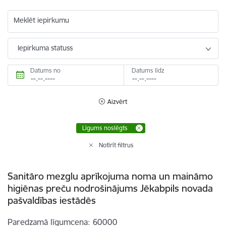
Meklēt iepirkumu
Iepirkuma statuss
Datums no
Datums līdz
Aizvērt
Līgums noslēgts
Notīrīt filtrus
Sanitāro mezglu aprīkojuma noma un maināmo
higiēnas preču nodrošinājums Jēkabpils novada
pašvaldības iestādēs
Paredzamā līgumcena
60000