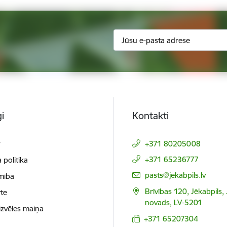
i
Kontakti
t
+371 80205008
+371 65236777
 politika
E-pasts:
pasts@jekabpils.lv
mība
Brīvības 120, Jēkabpils,
te
novads, LV-5201
izvēles maiņa
+371 65207304