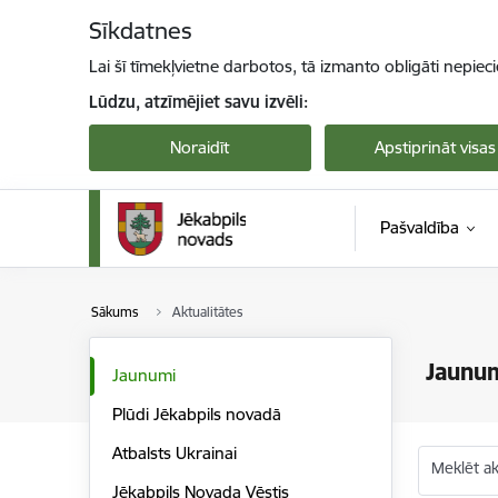
Pāriet uz lapas saturu
Sīkdatnes
Lai šī tīmekļvietne darbotos, tā izmanto obligāti nepiec
Lūdzu, atzīmējiet savu izvēli:
Noraidīt
Apstiprināt visas
Pašvaldība
Sākums
Aktualitātes
Jaunu
Jaunumi
Plūdi Jēkabpils novadā
Atbalsts Ukrainai
Meklēt akt
Jēkabpils Novada Vēstis