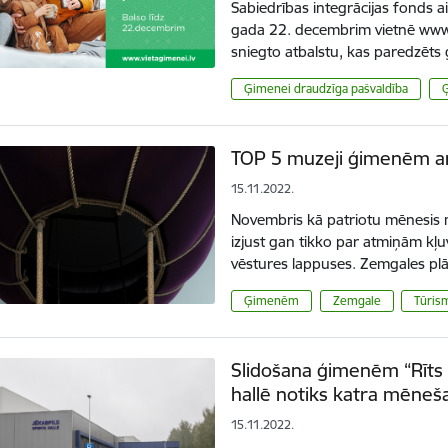
Sabiedrības integrācijas fonds aic
gada 22. decembrim vietnē www.v
sniegto atbalstu, kas paredzē
Ģimenei draudzīga pašvaldība
TOP 5 muzeji ģimenēm a
15.11.2022.
Novembris kā patriotu mēnesis mū
izjust gan tikko par atmiņām kļ
vēstures lappuses. Zemgales p
Ģimenēm
Zemgale
Tūris
Slidošana ģimenēm “Rīts 
hallē notiks katra mēneša
15.11.2022.