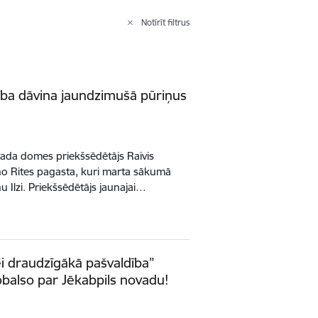
Notīrīt filtrus
ība dāvina jaundzimušā pūriņus
vada domes priekšsēdētājs Raivis
no Rites pagasta, kuri marta sākumā
u Ilzi. Priekšsēdētājs jaunajai…
i draudzīgākā pašvaldība”
obalso par Jēkabpils novadu!