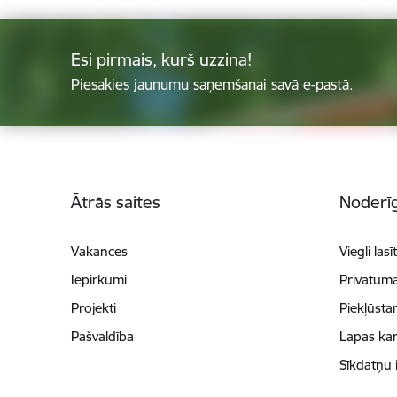
Esi pirmais, kurš uzzina!
Piesakies jaunumu saņemšanai savā e-pastā.
Kājene
Ātrās saites
Noderīg
Vakances
Viegli lasī
Iepirkumi
Privātuma
Projekti
Piekļūsta
Pašvaldība
Lapas kar
Sīkdatņu 