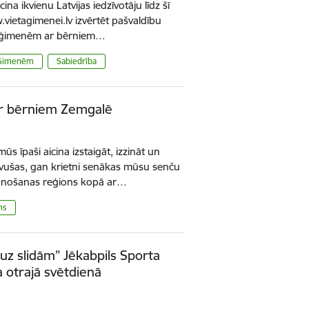
ina ikvienu Latvijas iedzīvotāju līdz šī
ietagimenei.lv izvērtēt pašvaldību
ts ģimenēm ar bērniem…
Ģimenēm
Sabiedrība
r bērniem Zemgalē
s īpaši aicina izstaigāt, izzināt un
uvušas, gan krietni senākas mūsu senču
lānošanas reģions kopā ar…
ms
uz slidām” Jēkabpils Sporta
 otrajā svētdienā