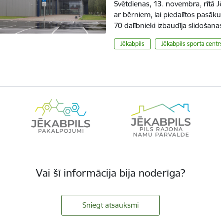
Svētdienas, 13. novembra, rītā J
ar bērniem, lai piedalītos pasāk
70 dalībnieki izbaudīja slidošan
Jēkabpils
Jēkabpils sporta centr
Vai šī informācija bija noderīga?
Sniegt atsauksmi