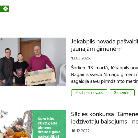
Jēkabpils novada pašvald
jaunajām ģimenēm
13.03.2026.
Šodien, 13. martā, Jēkabpils no
Ragainis sveica Nīmaņu ģimeni 
sagaidīja savu pirmdzimto meitiņ
Jēkabpils novads
Ģimenēm
Sācies konkursa “Ģimene
iedzīvotāju balsojums - n
16.12.2022.