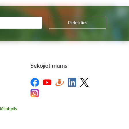
Sekojiet mums
 Jēkabpils