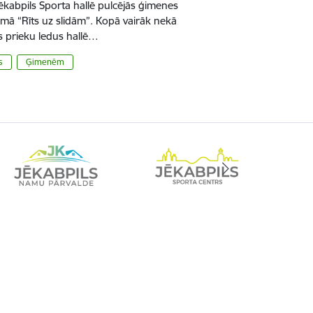
ēkabpils Sporta hallē pulcējās ģimenes
umā “Rīts uz slidām”. Kopā vairāk nekā
as prieku ledus hallē…
s
Ģimenēm