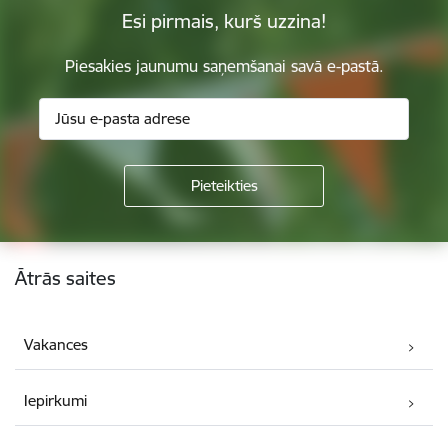
Esi pirmais, kurš uzzina!
Piesakies jaunumu saņemšanai savā e-pastā.
Kājene
Ātrās saites
Vakances
Iepirkumi