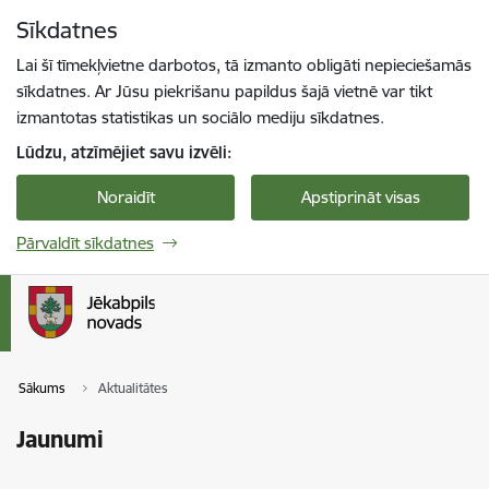
Pāriet uz lapas saturu
Sīkdatnes
Spied
lai meklētu
Enter
Lai šī tīmekļvietne darbotos, tā izmanto obligāti nepieciešamās
sīkdatnes. Ar Jūsu piekrišanu papildus šajā vietnē var tikt
izmantotas statistikas un sociālo mediju sīkdatnes.
Lūdzu, atzīmējiet savu izvēli:
Noraidīt
Apstiprināt visas
Pārvaldīt sīkdatnes
Sākums
Aktualitātes
Jaunumi