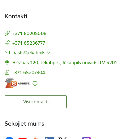
Kontakti
+371 80205008
+371 65236777
E-pasts:
pasts@jekabpils.lv
Brīvības 120, Jēkabpils, Jēkabpils novads, LV-5201
+371 65207304
Visi kontakti
Sekojiet mums