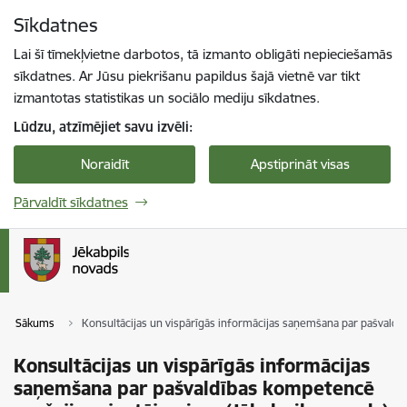
Pāriet uz lapas saturu
Sīkdatnes
Spied
lai meklētu
Enter
Lai šī tīmekļvietne darbotos, tā izmanto obligāti nepieciešamās
sīkdatnes. Ar Jūsu piekrišanu papildus šajā vietnē var tikt
izmantotas statistikas un sociālo mediju sīkdatnes.
Lūdzu, atzīmējiet savu izvēli:
Noraidīt
Apstiprināt visas
Pārvaldīt sīkdatnes
Sākums
Konsultācijas un vispārīgās informācijas saņemšana par pašvald
Konsultācijas un vispārīgās informācijas
saņemšana par pašvaldības kompetencē