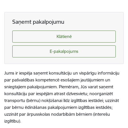
Saņemt pakalpojumu
Klātienē
E-pakalpojums
Jums ir iespēja saņemt konsultāciju un vispārīgu informāciju
par pašvaldības kompetencē esošajiem jautājumiem un
sniegtajiem pakalpojumiem. Piemēram, Jūs varat saņemt
konsultāciju par iespējām atrast dzīvesvietu; noorganizēt
transportu (bērnu) nokļūšanai līdz izglītības iestādei; uzzināt
par bērnu ēdināšanas pakalpojumiem izglītības iestādēs;
uzzināt par ārpusskolas nodarbībām bērniem (interešu
izglītību).