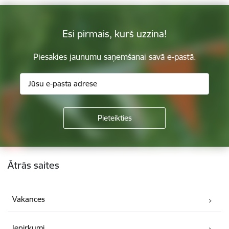
Esi pirmais, kurš uzzina!
Piesakies jaunumu saņemšanai savā e-pastā.
Kājene
Ātrās saites
Vakances
Iepirkumi