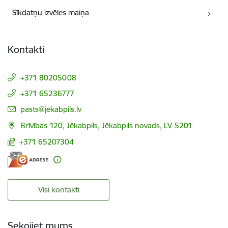
Sīkdatņu izvēles maiņa
Kontakti
+371 80205008
+371 65236777
E-pasts:
pasts@jekabpils.lv
Brīvības 120, Jēkabpils, Jēkabpils novads, LV-5201
+371 65207304
Visi kontakti
Sekojiet mums