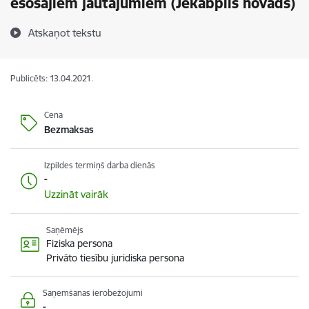
esošajiem jautājumiem (Jēkabpils novads)
Atskaņot tekstu
Publicēts: 13.04.2021.
Cena
Bezmaksas
Izpildes termiņš darba dienās
-
Uzzināt vairāk
Saņēmējs
Fiziska persona
Privāto tiesību juridiska persona
Saņemšanas ierobežojumi
-