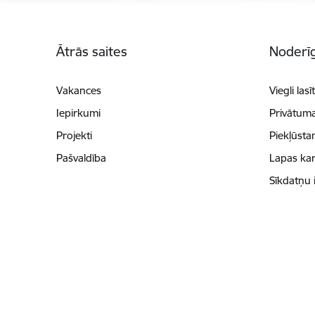
Kājene
Ātrās saites
Noderīg
Vakances
Viegli lasī
Iepirkumi
Privātuma
Projekti
Piekļūsta
Pašvaldība
Lapas kar
Sīkdatņu 