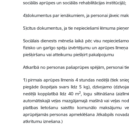
sociālās aprūpes un sociālās rehabilitācijas institūcijā);
4)dokumentus par ienākumiem, ja personai jāveic maks
5)citus dokumentus, ja tie nepieciešami lēmuma pieņem
Sociālais dienests mēneša laikā pēc visu nepieciešam
fizisko un garīgo spēju izvērtējumu un aprūpes līme
piešķiršanu vai atteikumu piešķirt pakalpojumu
Atkarībā no personas pašaprūpes spējām, personai tie
1) pirmais aprūpes līmenis 4 stundas nedēļā (tiek sni
piegāde (kopējais svars līdz 5 kg), dzīvojamo (dzīvoja
2
nedēļā kopplatībā līdz 40 m
, logu siltināšana (aiz
automātiskajā veļas mazgājamajā mašīnā vai veļas no
platības lietošanu saistīto komunālo maksājumu v
aprūpējamās personas apmeklēšana Jēkabpils novada pašv
atkritumu iznešana.)