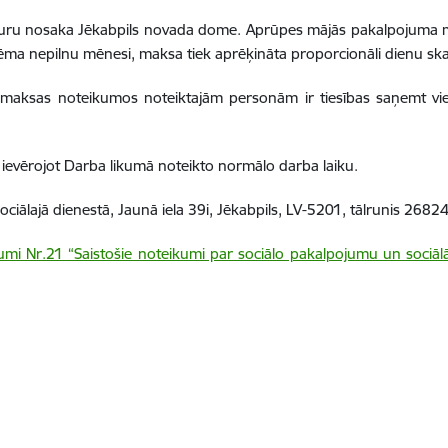
kuru nosaka Jēkabpils novada dome. Aprūpes mājās pakalpojuma 
 nepilnu mēnesi, maksa tiek aprēķināta proporcionāli dienu ska
aksas noteikumos noteiktajām personām ir tiesības saņemt vien
ievērojot Darba likumā noteikto normālo darba laiku.
ociālajā dienestā,
Jaunā iela 39i, Jēkabpils, LV-5201, tālrunis 268
umi Nr.21 “Saistošie noteikumi par sociālo pakalpojumu un soci