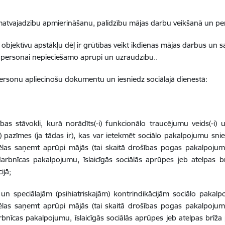
tvajadzību apmierināšanu, palīdzību mājas darbu veikšanā un pe
bjektīvu apstākļu dēļ ir grūtības veikt ikdienas mājas darbus un
t personai nepieciešamo aprūpi un uzraudzību..
rsonu apliecinošu dokumentu un iesniedz sociālajā dienestā:
bas stāvokli, kurā norādīts(-i) funkcionālo traucējumu veids(-i)
as) pazīmes (ja tādas ir), kas var ietekmēt sociālo pakalpojumu sn
ēlas saņemt aprūpi mājās (tai skaitā drošības pogas pakalpojum
arbnīcas pakalpojumu, īslaicīgās sociālās aprūpes jeb atelpas br
ijā;
un speciālajām (psihiatriskajām) kontrindikācijām sociālo pakalp
las saņemt aprūpi mājās (tai skaitā drošības pogas pakalpojumu
rbnīcas pakalpojumu, īslaicīgās sociālās aprūpes jeb atelpas brīž