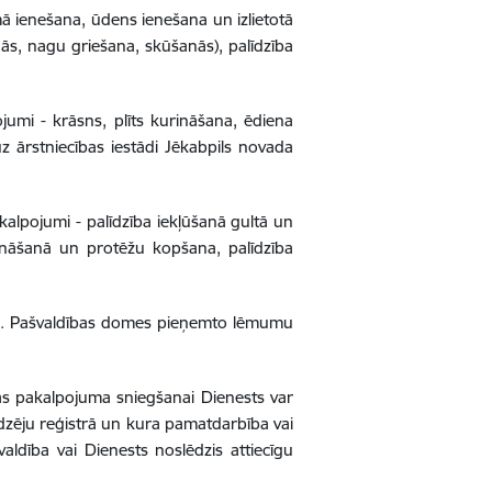
ā ienešana, ūdens ienešana un izlietotā
s, nagu griešana, skūšanās), palīdzība
umi - krāsns, plīts kurināšana, ēdiena
 ārstniecības iestādi Jēkabpils novada
kalpojumi - palīdzība iekļūšanā gultā un
ināšanā un protēžu kopšana, palīdzība
omē. Pašvaldības domes pieņemto lēmumu
s pakalpojuma sniegšanai Dienests var
edzēju reģistrā un kura pamatdarbība vai
ldība vai Dienests noslēdzis attiecīgu