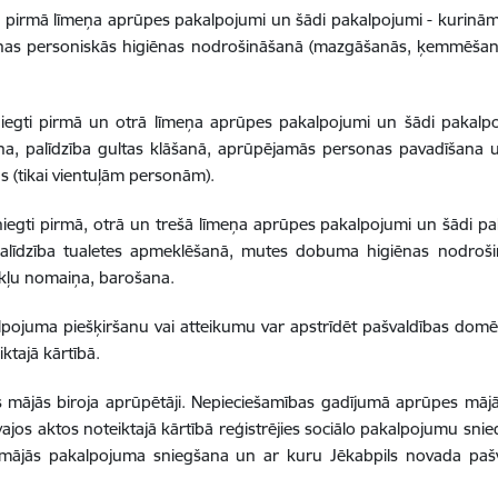
gti pirmā līmeņa aprūpes pakalpojumi un šādi pakalpojumi - kurinām
onas personiskās higiēnas nodrošināšanā (mazgāšanās, ķemmēšanā
niegti pirmā un otrā līmeņa aprūpes pakalpojumi un šādi pakalpoj
, palīdzība gultas klāšanā, aprūpējamās personas pavadīšana uz
ās (tikai vientuļām personām).
niegti pirmā, otrā un trešā līmeņa aprūpes pakalpojumi un šādi pa
 palīdzība tualetes apmeklēšanā, mutes dobuma higiēnas nodroš
ekļu nomaiņa, barošana.
alpojuma piešķiršanu vai atteikumu var apstrīdēt pašvaldības d
ktajā kārtībā.
mājās biroja aprūpētāji. Nepieciešamības gadījumā aprūpes mājā
vajos aktos noteiktajā kārtībā reģistrējies sociālo pakalpojumu sni
 mājās pakalpojuma sniegšana un ar kuru Jēkabpils novada pašva