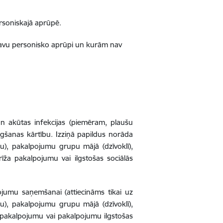
rsoniskajā aprūpē.
 savu personisko aprūpi un kurām nav
 un akūtas infekcijas (piemēram, plaušu
iegšanas kārtību. Izziņā papildus norāda
u), pakalpojumu grupu mājā (dzīvoklī),
īža pakalpojumu vai ilgstošas sociālās
ojumu saņemšanai (attiecināms tikai uz
), pakalpojumu grupu mājā (dzīvoklī),
a pakalpojumu vai pakalpojumu ilgstošas