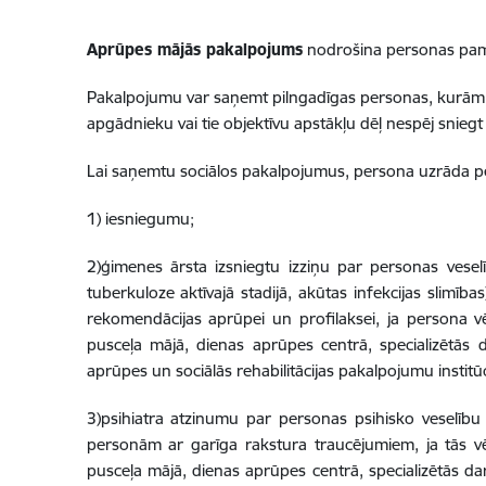
Aprūpes mājās pakalpojums
nodrošina personas pama
Pakalpojumu var saņemt pilngadīgas personas, kurām o
apgādnieku vai tie objektīvu apstākļu dēļ nespēj snieg
Lai saņemtu sociālos pakalpojumus, persona uzrāda pe
1) iesniegumu;
2)ģimenes ārsta izsniegtu izziņu par personas veselī
tuberkuloze aktīvajā stadijā, akūtas infekcijas slimīb
rekomendācijas aprūpei un profilaksei, ja persona v
pusceļa mājā, dienas aprūpes centrā, specializētās d
aprūpes un sociālās rehabilitācijas pakalpojumu institūc
3)psihiatra atzinumu par personas psihisko veselību 
personām ar garīga rakstura traucējumiem, ja tās vē
pusceļa mājā, dienas aprūpes centrā, specializētās da