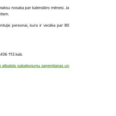
maksu nosaka par kalendāro mēnesi. Ja
itam.
tuļai personai, kura ir vecāka par 80
24436 113.kab.
ālā atbalsta pakalpojumu saņemšanas un