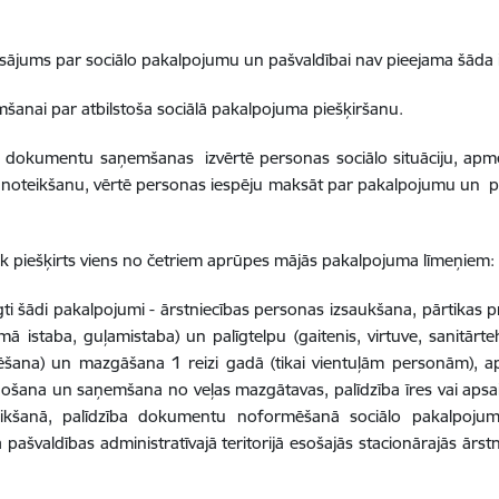
ājums par sociālo pakalpojumu un pašvaldībai nav pieejama šāda 
šanai par atbilstoša sociālā pakalpojuma piešķiršanu.
o dokumentu saņemšanas izvērtē personas sociālo situāciju, apme
ņa noteikšanu, vērtē personas iespēju maksāt par pakalpojumu un
k piešķirts viens no četriem aprūpes mājās pakalpojuma līmeņiem:
egti šādi pakalpojumi - ārstniecības personas izsaukšana, pārtikas
mā istaba, guļamistaba) un palīgtelpu (gaitenis, virtuve, sanitārt
līmēšana) un mazgāšana 1 reizi gadā (tikai vientuļām personām)
došana un saņemšana no veļas mazgātavas, palīdzība īres vai ap
eikšanā, palīdzība dokumentu noformēšanā sociālo pakalpojum
aldības administratīvajā teritorijā esošajās stacionārajās ārstni