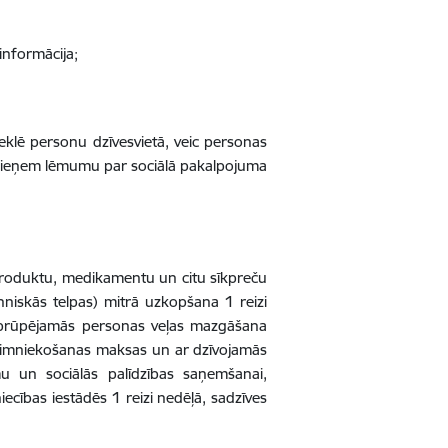
informācija;
klē personu dzīvesvietā, veic personas
 pieņem lēmumu par sociālā pakalpojuma
 produktu, medikamentu un citu sīkpreču
ehniskās telpas) mitrā uzkopšana 1 reizi
, aprūpējamās personas veļas mazgāšana
saimniekošanas maksas un ar dzīvojamās
u un sociālās palīdzības saņemšanai,
ecības iestādēs 1 reizi nedēļā, sadzīves