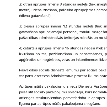
2) otrais aprūpes līmenis 8 stundas nedēļā (tiek snie
(netīrā) ūdens iznešana, palīdzība aprūpējamās pers
ēdiena gatavošanā).
3) trešais aprūpes līmenis 12 stundas nedēļā (tiek s
gatavošana aprūpējamajai personai, trauku mazgāšana
pašvaldības administratīvās teritorijas robežās un no t
4) ceturtais aprūpes līmenis 16 stundas nedēļā (tiek s
izkļūšanā no tās, pozicionēšana un pārvietošanās,
apģērbties un noģērbties, veļas un inkontinences līdz
Pašvaldības sociālā dienesta lēmumu par sociālā pak
var pārsūdzēt tiesā Administratīvā procesa likumā notei
Aprūpes mājās pakalpojumu sniedz Dienesta Aprūpes 
piesaistīt sociālo pakalpojumu sniedzēju, kurš normatī
attiecīgās struktūrvienības pamatdarbība ir aprūpes
līgumu par aprūpes mājās pakalpojuma sniegšanu.