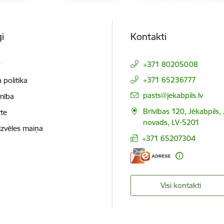
i
Kontakti
t
+371 80205008
+371 65236777
 politika
E-pasts:
pasts@jekabpils.lv
mība
Brīvības 120, Jēkabpils,
te
novads, LV-5201
izvēles maiņa
+371 65207304
Visi kontakti