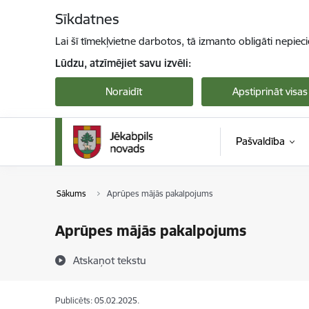
Pāriet uz lapas saturu
Sīkdatnes
Lai šī tīmekļvietne darbotos, tā izmanto obligāti nepiec
Lūdzu, atzīmējiet savu izvēli:
Noraidīt
Apstiprināt visas
Pašvaldība
Sākums
Aprūpes mājās pakalpojums
Aprūpes mājās pakalpojums
Atskaņot tekstu
Publicēts: 05.02.2025.