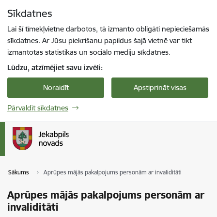
Pāriet uz lapas saturu
Sīkdatnes
Spied
lai meklētu
Enter
Lai šī tīmekļvietne darbotos, tā izmanto obligāti nepieciešamās
sīkdatnes. Ar Jūsu piekrišanu papildus šajā vietnē var tikt
izmantotas statistikas un sociālo mediju sīkdatnes.
Lūdzu, atzīmējiet savu izvēli:
Noraidīt
Apstiprināt visas
Pārvaldīt sīkdatnes
Sākums
Aprūpes mājās pakalpojums personām ar invaliditāti
Aprūpes mājās pakalpojums personām ar
invaliditāti