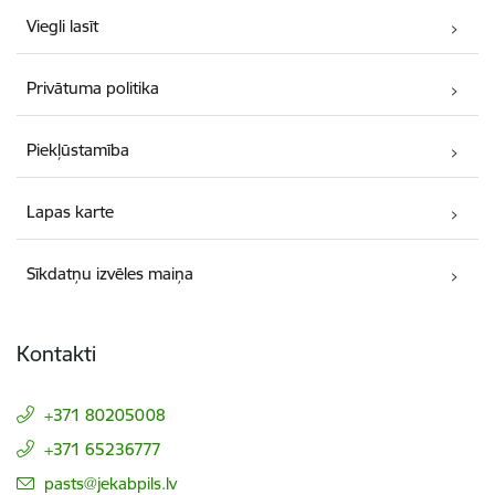
Viegli lasīt
Privātuma politika
Piekļūstamība
Lapas karte
Sīkdatņu izvēles maiņa
Kontakti
+371 80205008
+371 65236777
E-pasts:
pasts@jekabpils.lv