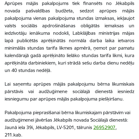
Aprūpes mājās pakalpojums tiek finansēts no Jēkabpils
novada pašvaldības budžeta, sedzot aprūpes mājās
pakalpojuma vienas pakalpojuma stundas izmaksas, iekļaujot
valsts sociālās apdrošināšanas obligātās iemaksas un
iedzīvotāju ienākuma nodokli, Labklājības ministrijas mājas
lapā publicētās aprēķinātās normāla darba laika ietvaros
minimālās stundas tarifa likmes apmērā, ņemot par pamatu
kalendārajā gadā aprēķināto lielāko stundas tarifa likmi, kura
aprēķināta darbiniekiem, kuri strādā sešu darba dienu nedēļu
un 40 stundas nedēļā.
Lai saņemtu aprūpes mājās pakalpojumu bērna likumiskais
pārstāvis vai audžuģimene sociālajā dienestā iesniedz
iesniegumu par aprūpes mājās pakalpojuma piešķiršanu.
Pakalpojuma pieprasīšanai bērna likumiskajam pārstāvim vai
audžuģimenei jāvēršas Jēkabpils novada Sociālajā dienestā:
Jaunā iela 39i, Jēkabpils, LV-5201, tālrunis
26952907
,
211.kab.