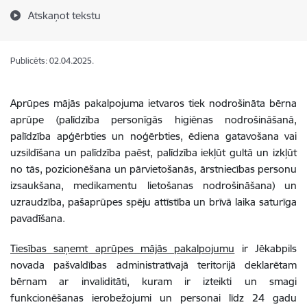
Atskaņot tekstu
Publicēts: 02.04.2025.
Aprūpes mājās pakalpojuma ietvaros tiek nodrošināta bērna
aprūpe (palīdzība personīgās higiēnas nodrošināšanā,
palīdzība apģērbties un noģērbties, ēdiena gatavošana vai
uzsildīšana un palīdzība paēst, palīdzība iekļūt gultā un izkļūt
no tās, pozicionēšana un pārvietošanās, ārstniecības personu
izsaukšana, medikamentu lietošanas nodrošināšana) un
uzraudzība, pašaprūpes spēju attīstība un brīvā laika saturīga
pavadīšana.
Tiesības saņemt aprūpes mājās pakalpojumu
ir Jēkabpils
novada pašvaldības administratīvajā teritorijā deklarētam
bērnam ar invaliditāti, kuram ir izteikti un smagi
funkcionēšanas ierobežojumi un personai līdz 24 gadu