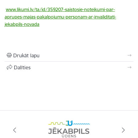
www.likumi.lv/ta/id/359207-saistosie-noteikumi-par-
aprupes-majas-pakalpojumu-personam-ar-invaliditati-
jekabpils-novada
Drukāt lapu
Dalīties