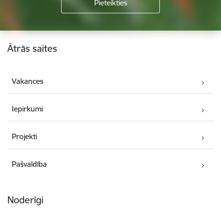
Kājene
Ātrās saites
Vakances
Iepirkumi
Projekti
Pašvaldība
Noderīgi