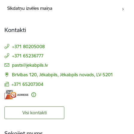
Sīkdatņu izvēles maiņa
Kontakti
+371 80205008
+371 65236777
E-pasts:
pasts@jekabpils.lv
Brīvības 120, Jēkabpils, Jēkabpils novads, LV-5201
+371 65207304
Visi kontakti
Sekojiet mums