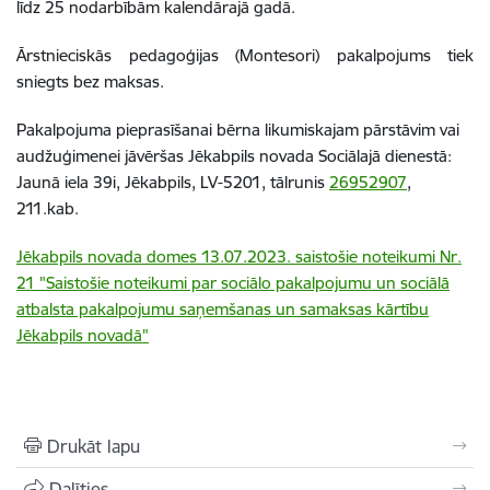
līdz 25 nodarbībām kalendārajā gadā.
Ārstnieciskās pedagoģijas (Montesori) pakalpojums tiek
sniegts bez maksas.
Pakalpojuma pieprasīšanai bērna likumiskajam pārstāvim vai
audžuģimenei jāvēršas Jēkabpils novada Sociālajā dienestā:
Jaunā iela 39i, Jēkabpils, LV-5201, tālrunis
26952907
,
211.kab.
Jēkabpils novada domes 13.07.2023. saistošie noteikumi Nr.
21 "Saistošie noteikumi par sociālo pakalpojumu un sociālā
atbalsta pakalpojumu saņemšanas un samaksas kārtību
Jēkabpils novadā"
Drukāt lapu
Dalīties