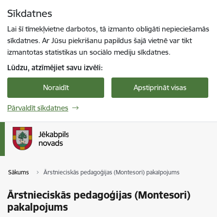
Pāriet uz lapas saturu
Sīkdatnes
Spied
lai meklētu
Enter
Lai šī tīmekļvietne darbotos, tā izmanto obligāti nepieciešamās
sīkdatnes. Ar Jūsu piekrišanu papildus šajā vietnē var tikt
izmantotas statistikas un sociālo mediju sīkdatnes.
Lūdzu, atzīmējiet savu izvēli:
Noraidīt
Apstiprināt visas
Pārvaldīt sīkdatnes
Sākums
Ārstnieciskās pedagoģijas (Montesori) pakalpojums
Ārstnieciskās pedagoģijas (Montesori)
pakalpojums