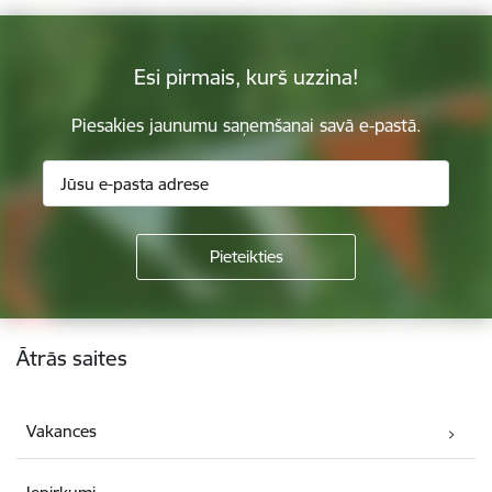
Esi pirmais, kurš uzzina!
Piesakies jaunumu saņemšanai savā e-pastā.
Kājene
Ātrās saites
Vakances