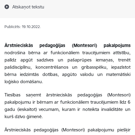
Atskaņot tekstu
Publicēts: 19.10.2022.
Ārstnieciskās pedagoģijas (Montesori) pakalpojums
nodrošina bērna ar funkcionāliem traucējumiem attīstību,
palīdz apgūt sadzīves un pašaprūpes iemaņas, trenēt
pašdisciplīnu, koncentrēšanos un gribasspēku, iepazīstot
bērna iedzimtās dotības, apgūto valodu un matemātiski
loģisko domāšanu.
Tiesības saņemt ārstnieciskās pedagoģijas (Montesori)
pakalpojumu ir bērnam ar funkcionāliem traucējumiem līdz 6
gadu (ieskaitot) vecumam, kuram ir noteikta invaliditāte un
kurš dzīvo ģimenē.
Ārstnieciskās pedagoģijas (Montesori) pakalpojumu piešķir