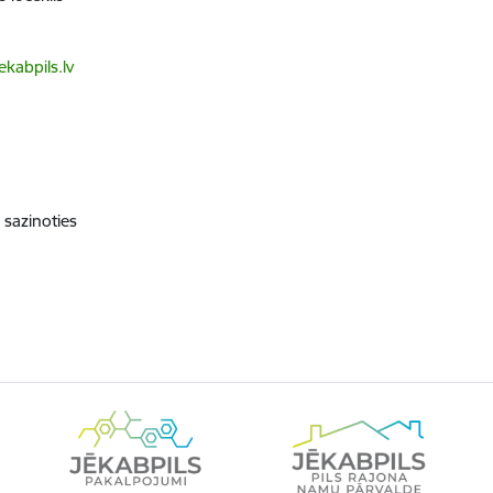
1
kabpils.lv
 sazinoties