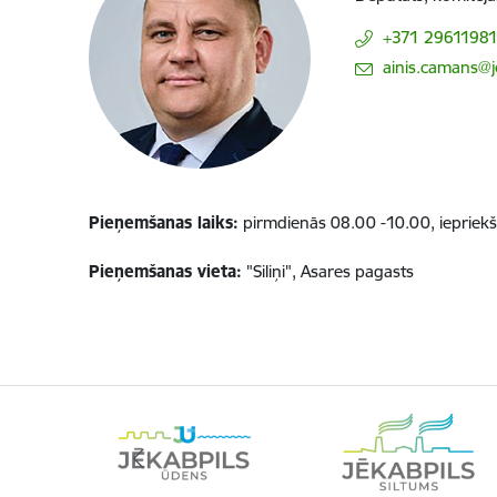
+371 2961198
E-pasts:
ainis.camans@je
Pieņemšanas laiks:
pirmdienās 08.00 -10.00, iepriekš
Pieņemšanas vieta:
"Siliņi", Asares pagasts