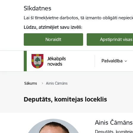
Pāriet uz lapas saturu
Sīkdatnes
Lai šī tīmekļvietne darbotos, tā izmanto obligāti nepiec
Lūdzu, atzīmējiet savu izvēli:
Noraidīt
Apstiprināt visas
Pašvaldība
Sākums
Ainis Čāmāns
Deputāts, komitejas loceklis
Ainis Čāmāns
Deputāts, komitejas