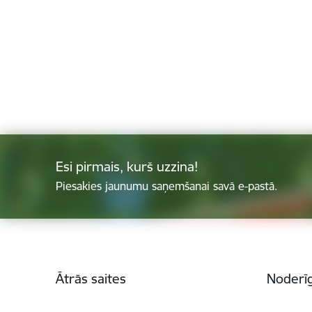
Esi pirmais, kurš uzzina!
Piesakies jaunumu saņemšanai savā e-pastā.
Kājene
Ātrās saites
Noderīg