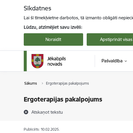
Pāriet uz lapas saturu
Sīkdatnes
Lai šī tīmekļvietne darbotos, tā izmanto obligāti nepiec
Lūdzu, atzīmējiet savu izvēli:
Noraidīt
Apstiprināt visas
Pašvaldība
Sākums
Ergoterapijas pakalpojums
Ergoterapijas pakalpojums
Atskaņot tekstu
Publicēts: 10.02.2025.