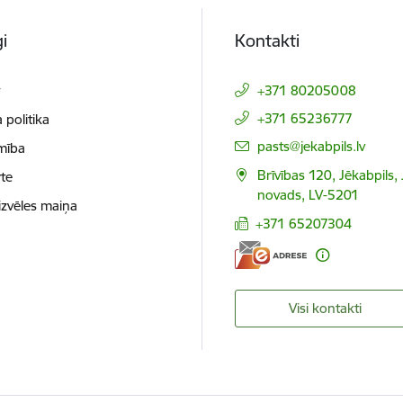
i
Kontakti
t
+371 80205008
+371 65236777
 politika
E-pasts:
pasts@jekabpils.lv
mība
Brīvības 120, Jēkabpils,
te
novads, LV-5201
izvēles maiņa
+371 65207304
Visi kontakti