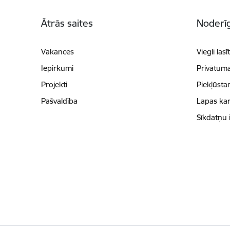
Kājene
Ātrās saites
Noderīg
Vakances
Viegli lasī
Iepirkumi
Privātuma
Projekti
Piekļūsta
Pašvaldība
Lapas kar
Sīkdatņu 