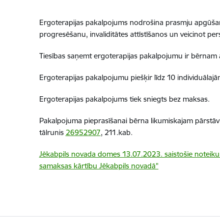
Ergoterapijas pakalpojums nodrošina prasmju apgūšan
progresēšanu, invaliditātes attīstīšanos un veicinot per
Tiesības saņemt ergoterapijas pakalpojumu ir bērnam a
Ergoterapijas pakalpojumu piešķir līdz 10 individuāla
Ergoterapijas pakalpojums tiek sniegts bez maksas.
Pakalpojuma pieprasīšanai bērna likumiskajam pārstāvim
tālrunis
26952907
, 211.kab.
Jēkabpils novada domes 13.07.2023. saistošie noteiku
samaksas kārtību Jēkabpils novadā"