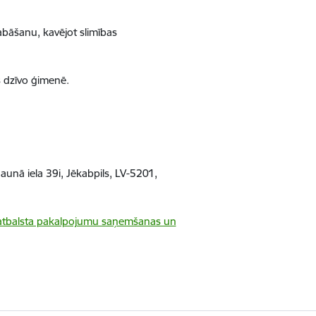
bāšanu, kavējot slimības
š dzīvo ģimenē.
unā iela 39i, Jēkabpils, LV-5201,
ā atbalsta pakalpojumu saņemšanas un