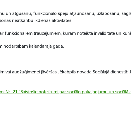
u un atgūšanu, funkcionālo spēju atjaunošanu, uzlabošanu, sagla
sonas neatkarību ikdienas aktivitātēs.
r funkcionāliem traucējumiem, kuram noteikta invaliditāte un kur
jām nodarbībām kalendārajā gadā.
 vai audžuģimenei jāvēršas Jēkabpils novada Sociālajā dienestā: Ja
mi Nr. 21 "Saistošie noteikumi par sociālo pakalpojumu un sociāl