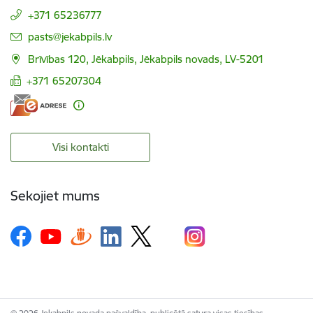
+371 65236777
E-pasts:
pasts@jekabpils.lv
Brīvības 120, Jēkabpils, Jēkabpils novads, LV-5201
+371 65207304
Visi kontakti
Sekojiet mums