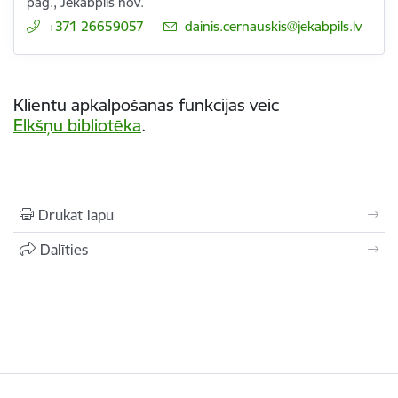
pag., Jēkabpils nov.
+371 26659057
E-pasts:
dainis.cernauskis@jekabpils.lv
Klientu apkalpošanas funkcijas veic
Elkšņu bibliotēka
.
Drukāt lapu
Dalīties