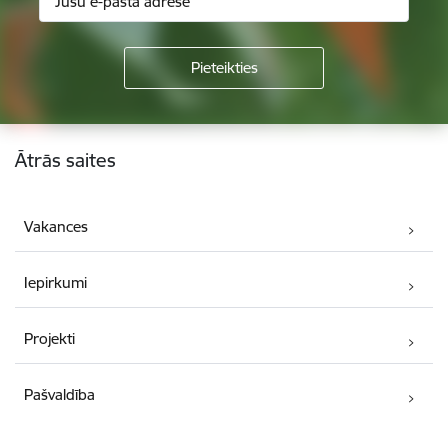
Kājene
Ātrās saites
Vakances
Iepirkumi
Projekti
Pašvaldība