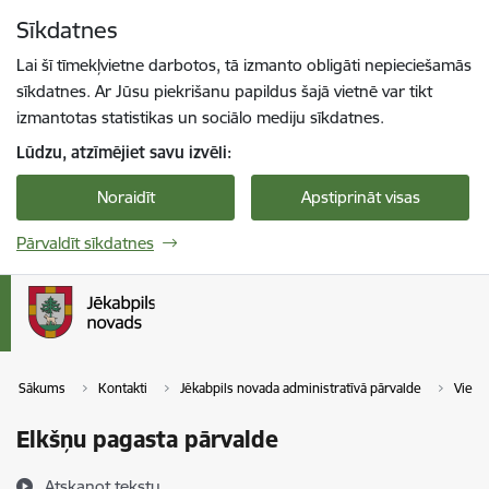
Pāriet uz lapas saturu
Sīkdatnes
Spied
lai meklētu
Enter
Lai šī tīmekļvietne darbotos, tā izmanto obligāti nepieciešamās
sīkdatnes. Ar Jūsu piekrišanu papildus šajā vietnē var tikt
izmantotas statistikas un sociālo mediju sīkdatnes.
Lūdzu, atzīmējiet savu izvēli:
Noraidīt
Apstiprināt visas
Pārvaldīt sīkdatnes
Sākums
Kontakti
Jēkabpils novada administratīvā pārvalde
Viesīt
Elkšņu pagasta pārvalde
Atskaņot tekstu