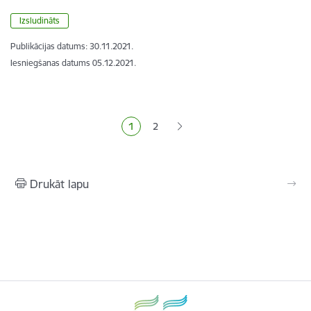
Izsludināts
Publikācijas datums:
30.11.2021.
Iesniegšanas datums
05.12.2021.
Lapošana
1
2
Pašreizējā lapa
Lapa
Drukāt lapu