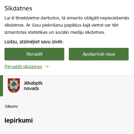
Pāriet uz lapas saturu
Sīkdatnes
Spied
lai meklētu
Enter
Lai šī tīmekļvietne darbotos, tā izmanto obligāti nepieciešamās
sīkdatnes. Ar Jūsu piekrišanu papildus šajā vietnē var tikt
izmantotas statistikas un sociālo mediju sīkdatnes.
Lūdzu, atzīmējiet savu izvēli:
Noraidīt
Apstiprināt visas
Pārvaldīt sīkdatnes
Sākums
Iepirkumi