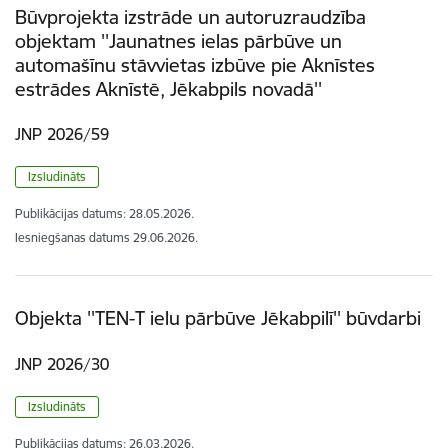
Būvprojekta izstrāde un autoruzraudzība
objektam ''Jaunatnes ielas pārbūve un
automašīnu stāvvietas izbūve pie Aknīstes
estrādes Aknīstē, Jēkabpils novadā''
JNP 2026/59
Izsludināts
Publikācijas datums:
28.05.2026.
Iesniegšanas datums
29.06.2026.
Objekta ''TEN-T ielu pārbūve Jēkabpilī'' būvdarbi
JNP 2026/30
Izsludināts
Publikācijas datums:
26.03.2026.