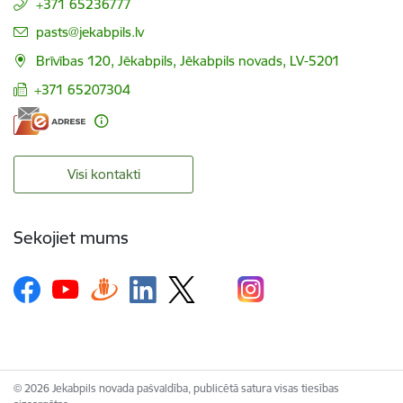
+371 65236777
E-pasts:
pasts@jekabpils.lv
Brīvības 120, Jēkabpils, Jēkabpils novads, LV-5201
+371 65207304
Visi kontakti
Sekojiet mums
© 2026 Jekabpils novada pašvaldība, publicētā satura visas tiesības