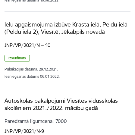
Iesniegšanas datums
16.08.2022.
Ielu apgaismojuma izbūve Krasta ielā, Peldu ielā
(Peldu iela 2), Viesītē, Jēkabpils novadā
JNP/VP/2021/N – 10
Izsludināts
Publikācijas datums:
29.12.2021.
Iesniegšanas datums
06.01.2022.
Autoskolas pakalpojumi Viesītes vidusskolas
skolēniem 2021./2022. mācību gadā
Paredzamā līgumcena
7000
JNP/VP/2021/N-9