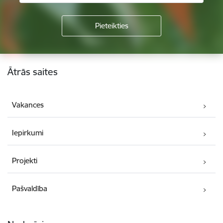
Kājene
Ātrās saites
Vakances
Iepirkumi
Projekti
Pašvaldība