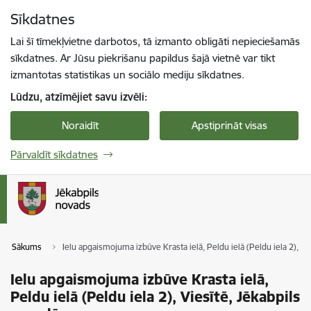
Pāriet uz lapas saturu
Sīkdatnes
Spied
lai meklētu
Enter
Lai šī tīmekļvietne darbotos, tā izmanto obligāti nepieciešamās
sīkdatnes. Ar Jūsu piekrišanu papildus šajā vietnē var tikt
izmantotas statistikas un sociālo mediju sīkdatnes.
Lūdzu, atzīmējiet savu izvēli:
Noraidīt
Apstiprināt visas
Pārvaldīt sīkdatnes
Sākums
Ielu apgaismojuma izbūve Krasta ielā, Peldu ielā (Peldu iela 2), Vi
Ielu apgaismojuma izbūve Krasta ielā,
Peldu ielā (Peldu iela 2), Viesītē, Jēkabpils