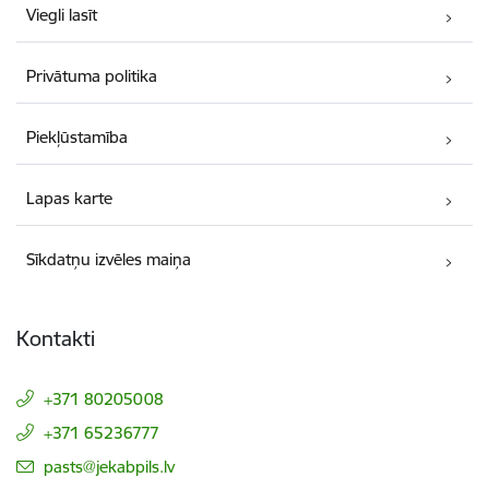
Viegli lasīt
Privātuma politika
Piekļūstamība
Lapas karte
Sīkdatņu izvēles maiņa
Kontakti
+371 80205008
+371 65236777
E-pasts:
pasts@jekabpils.lv