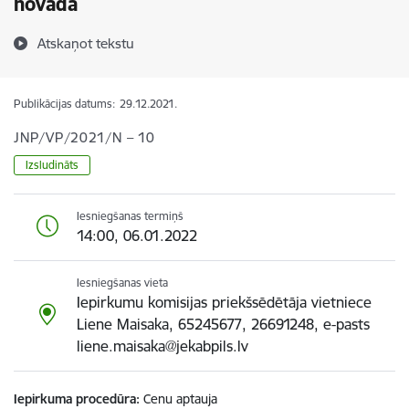
novadā
Atskaņot tekstu
Publikācijas datums:
29.12.2021.
JNP/VP/2021/N – 10
Izsludināts
Iesniegšanas termiņš
14:00, 06.01.2022
Iesniegšanas vieta
Iepirkumu komisijas priekšsēdētāja vietniece
Liene Maisaka, 65245677, 26691248, e-pasts
liene.maisaka@jekabpils.lv
Iepirkuma procedūra
Cenu aptauja