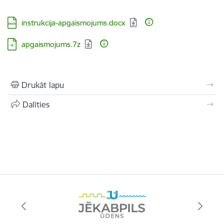
Lejupielādēt:
instrukcija-apgaismojums.docx
Lejupielādēt:
apgaismojums.7z
Drukāt lapu
Dalīties