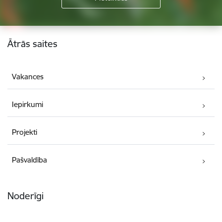
Kājene
Ātrās saites
Vakances
Iepirkumi
Projekti
Pašvaldība
Noderīgi