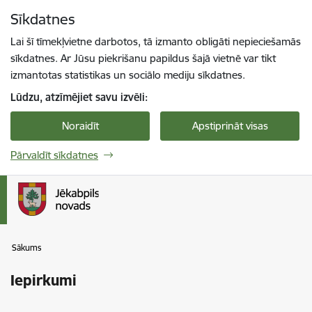
Pāriet uz lapas saturu
Sīkdatnes
Spied
lai meklētu
Enter
Lai šī tīmekļvietne darbotos, tā izmanto obligāti nepieciešamās
sīkdatnes. Ar Jūsu piekrišanu papildus šajā vietnē var tikt
izmantotas statistikas un sociālo mediju sīkdatnes.
Lūdzu, atzīmējiet savu izvēli:
Noraidīt
Apstiprināt visas
Pārvaldīt sīkdatnes
Sākums
Iepirkumi