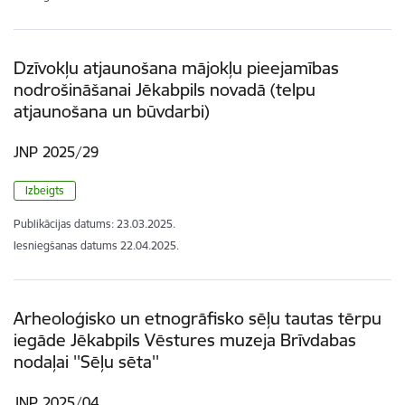
Dzīvokļu atjaunošana mājokļu pieejamības
nodrošināšanai Jēkabpils novadā (telpu
atjaunošana un būvdarbi)
JNP 2025/29
Izbeigts
Publikācijas datums:
23.03.2025.
Iesniegšanas datums
22.04.2025.
Arheoloģisko un etnogrāfisko sēļu tautas tērpu
iegāde Jēkabpils Vēstures muzeja Brīvdabas
nodaļai ''Sēļu sēta''
JNP 2025/04