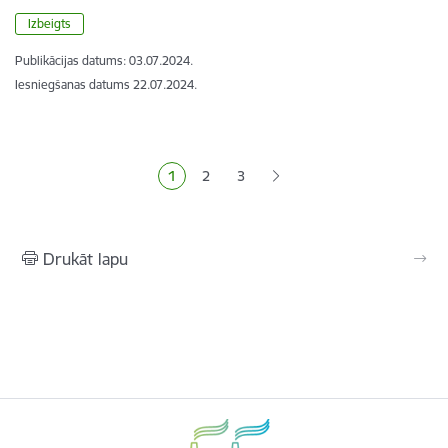
Izbeigts
Publikācijas datums:
03.07.2024.
Iesniegšanas datums
22.07.2024.
Lapošana
1
2
3
Pašreizējā lapa
Lapa
Lapa
Drukāt lapu