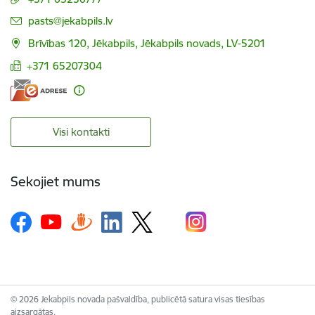
E-pasts:
pasts@jekabpils.lv
Brīvības 120, Jēkabpils, Jēkabpils novads, LV-5201
+371 65207304
Visi kontakti
Sekojiet mums
© 2026 Jekabpils novada pašvaldība, publicētā satura visas tiesības
aizsargātas.