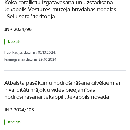
Koka rotaļlietu izgatavošana un uzstādīšana
Jēkabpils Vēstures muzeja brīvdabas nodaļas
''Sēlu sēta'' teritorijā
JNP 2024/96
Izbeigts
Publikācijas datums:
10.10.2024.
Iesniegšanas datums
29.10.2024.
Atbalsta pasākumu nodrošināšana cilvēkiem ar
invaliditāti mājokļu vides pieejamības
nodrošināšanai Jēkabpilī, Jēkabpils novadā
JNP 2024/103
Izbeigts