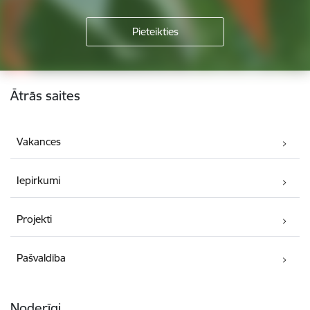
Kājene
Ātrās saites
Vakances
Iepirkumi
Projekti
Pašvaldība
Noderīgi