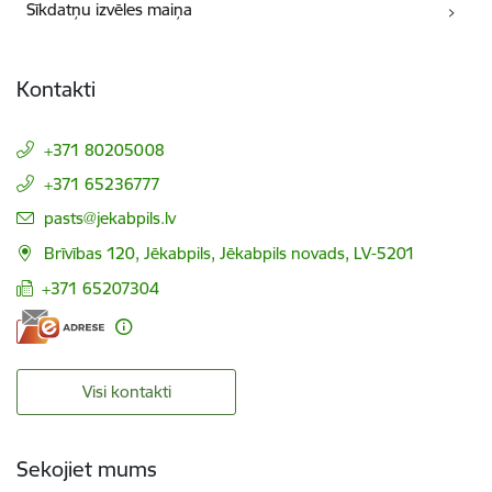
Sīkdatņu izvēles maiņa
Kontakti
+371 80205008
+371 65236777
E-pasts:
pasts@jekabpils.lv
Brīvības 120, Jēkabpils, Jēkabpils novads, LV-5201
+371 65207304
Visi kontakti
Sekojiet mums