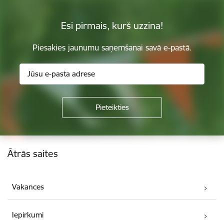
Esi pirmais, kurš uzzina!
Piesakies jaunumu saņemšanai savā e-pastā.
Kājene
Ātrās saites
Vakances
Iepirkumi