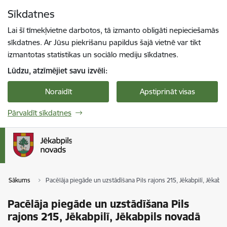
Pāriet uz lapas saturu
Sīkdatnes
Spied
lai meklētu
Enter
Lai šī tīmekļvietne darbotos, tā izmanto obligāti nepieciešamās
sīkdatnes. Ar Jūsu piekrišanu papildus šajā vietnē var tikt
izmantotas statistikas un sociālo mediju sīkdatnes.
Lūdzu, atzīmējiet savu izvēli:
Noraidīt
Apstiprināt visas
Pārvaldīt sīkdatnes
Sākums
Pacēlāja piegāde un uzstādīšana Pils rajons 215, Jēkabpilī, Jēkabp
Pacēlāja piegāde un uzstādīšana Pils
rajons 215, Jēkabpilī, Jēkabpils novadā