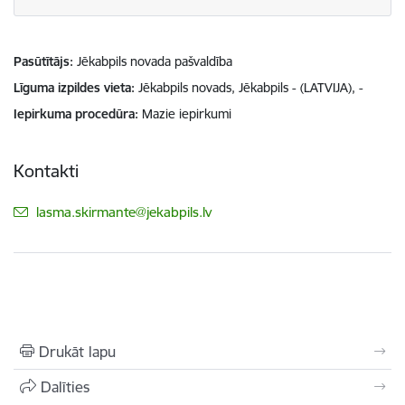
Pasūtītājs
Jēkabpils novada pašvaldība
Līguma izpildes vieta
Jēkabpils novads, Jēkabpils - (LATVIJA), -
Iepirkuma procedūra
Mazie iepirkumi
Kontakti
E-pasts:
lasma.skirmante@jekabpils.lv
Drukāt lapu
Dalīties