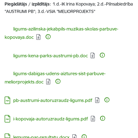
Piegādātājs / izpildītājs:
1.d.-IK Irina Kopovaya; 2.d.-Pilnsabiedrība
"AUSTRUMI PB"; 3.d.-VSIA "MELIORPROJEKTS"
Lejupielādēt:
ligums-azilinska-jekabpils-muzikas-skolas-parbuve-
kopovaya.doc
Lejupielādēt:
ligums-kena-parks-austrumi-pb.doc
Lejupielādēt:
ligums-dabigas-udens-aiztures-sist-parbuve-
meliorprojekts.doc
Lejupielādēt:
pb-austrumi-autoruzraudz-ligums.pdf
Lejupielādēt:
i-kopovaja-autoruzraudz-ligums.pdf
Lejupielādēt:
lemums-par-rezultatu.docx