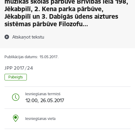
mūzikas skolas pārbūve Brīvības ielā 198,
Jēkabpilī, 2. Kena parka pārbūve,
Jēkabpilī un 3. Dabīgās ūdens aiztures
sistēmas pārbūve Filozofu...
Atskaņot tekstu
Publikācijas datums:
15.05.2017.
JPP 2017/24
Pabeigts
Iesniegšanas termiņš
12:00, 26.05.2017
Iesniegšanas vieta