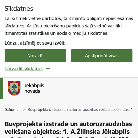
Pāriet uz lapas saturu
Sīkdatnes
Spied
lai meklētu
Enter
Lai šī tīmekļvietne darbotos, tā izmanto obligāti nepieciešamās
sīkdatnes. Ar Jūsu piekrišanu papildus šajā vietnē var tikt
izmantotas statistikas un sociālo mediju sīkdatnes.
Lūdzu, atzīmējiet savu izvēli:
Noraidīt
Apstiprināt visas
Pārvaldīt sīkdatnes
Sākums
Būvprojekta izstrāde un autoruzraudzības veikšana objektos: 1. A.Ž
Būvprojekta izstrāde un autoruzraudzības
veikšana objektos: 1. A.Žilinska Jēkabpils