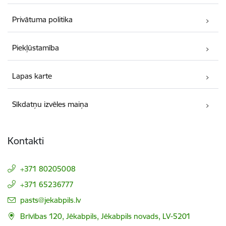
Privātuma politika
Piekļūstamība
Lapas karte
Sīkdatņu izvēles maiņa
Kontakti
+371 80205008
+371 65236777
E-pasts:
pasts@jekabpils.lv
Brīvības 120, Jēkabpils, Jēkabpils novads, LV-5201