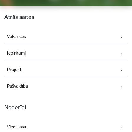
Kājene
Ātrās saites
Vakances
Iepirkumi
Projekti
Pašvaldība
Noderīgi
Viegli lasīt