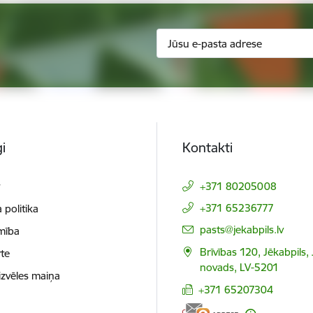
i
Kontakti
t
+371 80205008
+371 65236777
 politika
E-pasts:
pasts@jekabpils.lv
mība
Brīvības 120, Jēkabpils,
te
novads, LV-5201
izvēles maiņa
+371 65207304