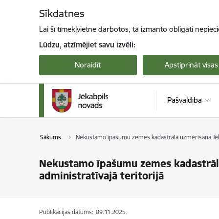
Pāriet uz lapas saturu
Sīkdatnes
Lai šī tīmekļvietne darbotos, tā izmanto obligāti nepiec
Lūdzu, atzīmējiet savu izvēli:
Noraidīt
Apstiprināt visas
Pašvaldība
Sākums
Nekustamo īpašumu zemes kadastrālā uzmērīšana Jēkab
Nekustamo īpašumu zemes kadastrālā
administratīvajā teritorijā
Publikācijas datums:
09.11.2025.