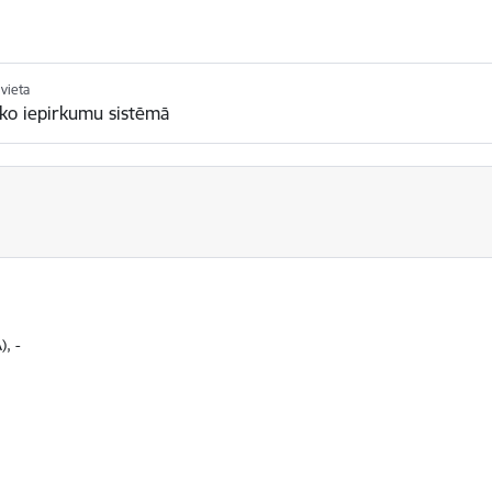
vieta
sko iepirkumu sistēmā
), -