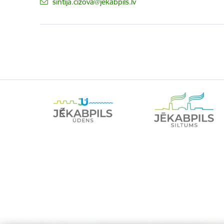
E-pasts:
sintija.cizova@jekabpils.lv