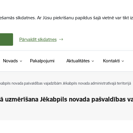
iešamās sīkdatnes. Ar Jūsu piekrišanu papildus šajā vietnē var tikt i
Pārvaldīt sīkdatnes
Novads
Pakalpojumi
Aktualitātes
Kontakti
pils novada pašvaldības vajadzībām Jēkabpils novada administratīvajā teritorijā
 uzmērīšana Jēkabpils novada pašvaldības va