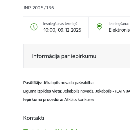
JNP 2025/136
Iesniegšanas termiņš
Iesniegšanas 
10:00, 09.12.2025
Elektroni
Informācija par iepirkumu
Pasūtītājs
Jēkabpils novada pašvaldība
Līguma izpildes vieta
Jēkabpils novads, Jēkabpils - (LATVIJA
Iepirkuma procedūra
Atklāts konkurss
Kontakti