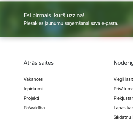
Esi pirmais, kurš uzzina!
Piesakies jaunumu saņemšanai savā e-pastā.
Kājene
Ātrās saites
Noderīg
Vakances
Viegli lasī
Iepirkumi
Privātuma
Projekti
Piekļūsta
Pašvaldība
Lapas kar
Sīkdatņu 