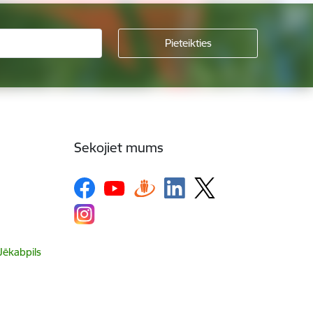
Sekojiet mums
 Jēkabpils