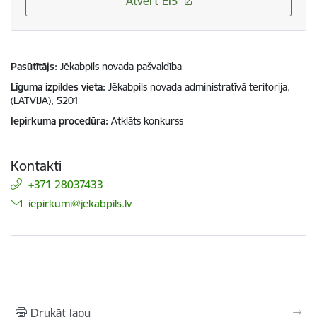
Atvērt EIS
Pasūtītājs
Jēkabpils novada pašvaldība
Līguma izpildes vieta
Jēkabpils novada administratīvā teritorija.
(LATVIJA), 5201
Iepirkuma procedūra
Atklāts konkurss
Kontakti
+371 28037433
E-pasts:
iepirkumi@jekabpils.lv
Drukāt lapu