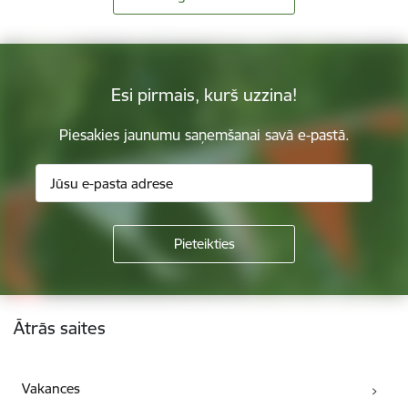
Esi pirmais, kurš uzzina!
Piesakies jaunumu saņemšanai savā e-pastā.
Kājene
Ātrās saites
Vakances