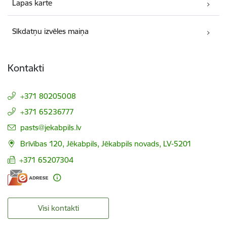
Lapas karte
Sīkdatņu izvēles maiņa
Kontakti
+371 80205008
+371 65236777
E-pasts:
pasts@jekabpils.lv
Brīvības 120, Jēkabpils, Jēkabpils novads, LV-5201
+371 65207304
Visi kontakti