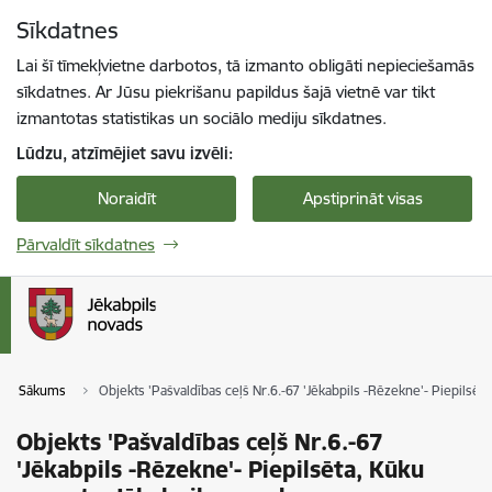
Pāriet uz lapas saturu
Sīkdatnes
Spied
lai meklētu
Enter
Lai šī tīmekļvietne darbotos, tā izmanto obligāti nepieciešamās
sīkdatnes. Ar Jūsu piekrišanu papildus šajā vietnē var tikt
izmantotas statistikas un sociālo mediju sīkdatnes.
Lūdzu, atzīmējiet savu izvēli:
Noraidīt
Apstiprināt visas
Pārvaldīt sīkdatnes
Sākums
Objekts 'Pašvaldības ceļš Nr.6.-67 'Jēkabpils -Rēzekne'- Piepilsē
Objekts 'Pašvaldības ceļš Nr.6.-67
'Jēkabpils -Rēzekne'- Piepilsēta, Kūku