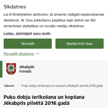
Pāriet uz lapas saturu
Sīkdatnes
Spied
lai meklētu
Enter
Lai šī tīmekļvietne darbotos, tā izmanto obligāti nepieciešamās
sīkdatnes. Ar Jūsu piekrišanu papildus šajā vietnē var tikt
izmantotas statistikas un sociālo mediju sīkdatnes.
Lūdzu, atzīmējiet savu izvēli:
Noraidīt
Apstiprināt visas
Pārvaldīt sīkdatnes
Sākums
Puķu dobju ierīkošana un kopšana Jēkabpils pilsētā 2016.gadā
Puķu dobju ierīkošana un kopšana
Jēkabpils pilsētā 2016.gadā