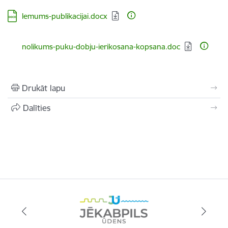
Lejupielādēt:
lemums-publikacijai.docx
Lejupielādēt:
nolikums-puku-dobju-ierikosana-kopsana.doc
Drukāt lapu
Dalīties