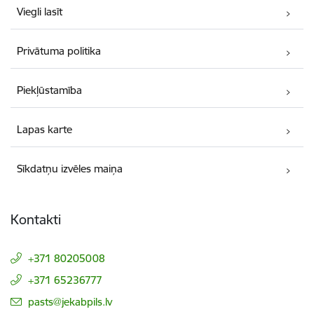
Viegli lasīt
Privātuma politika
Piekļūstamība
Lapas karte
Sīkdatņu izvēles maiņa
Kontakti
+371 80205008
+371 65236777
E-pasts:
pasts@jekabpils.lv