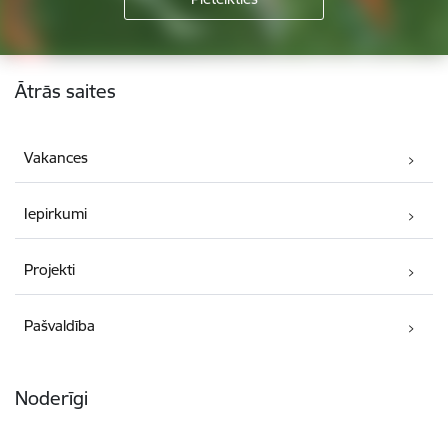
Kājene
Ātrās saites
Vakances
Iepirkumi
Projekti
Pašvaldība
Noderīgi