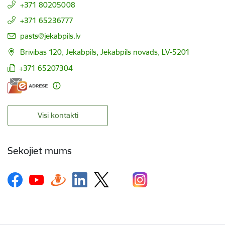
+371 80205008
+371 65236777
E-pasts:
pasts@jekabpils.lv
Brīvības 120, Jēkabpils, Jēkabpils novads, LV-5201
+371 65207304
Visi kontakti
Sekojiet mums