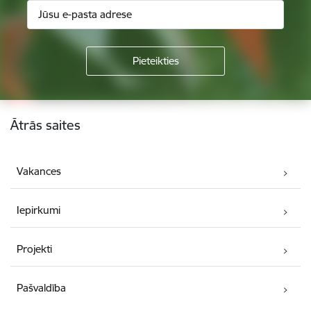
Kājene
Ātrās saites
Vakances
Iepirkumi
Projekti
Pašvaldība