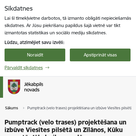
Pāriet uz lapas saturu
Sīkdatnes
Spied
lai meklētu
Enter
Lai šī tīmekļvietne darbotos, tā izmanto obligāti nepieciešamās
sīkdatnes. Ar Jūsu piekrišanu papildus šajā vietnē var tikt
izmantotas statistikas un sociālo mediju sīkdatnes.
Lūdzu, atzīmējiet savu izvēli:
Noraidīt
Apstiprināt visas
Pārvaldīt sīkdatnes
Sākums
Pumptrack (velo trases) projektēšana un izbūve Viesītes pilsētā u
Pumptrack (velo trases) projektēšana un
izbūve Viesītes pilsētā un Zīlānos, Kūku