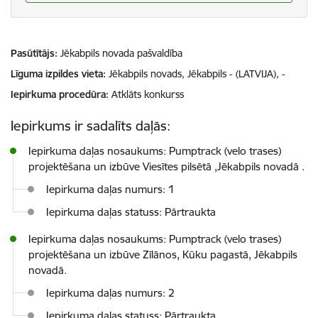
Pasūtītājs
Jēkabpils novada pašvaldība
Līguma izpildes vieta
Jēkabpils novads, Jēkabpils - (LATVIJA), -
Iepirkuma procedūra
Atklāts konkurss
Iepirkums ir sadalīts daļās:
Iepirkuma daļas nosaukums: Pumptrack (velo trases)
projektēšana un izbūve Viesītes pilsētā ,Jēkabpils novadā .
Iepirkuma daļas numurs: 1
Iepirkuma daļas statuss: Pārtraukta
Iepirkuma daļas nosaukums: Pumptrack (velo trases)
projektēšana un izbūve Zīlānos, Kūku pagastā, Jēkabpils
novadā.
Iepirkuma daļas numurs: 2
Iepirkuma daļas statuss: Pārtraukta