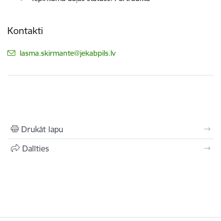
Kontakti
E-pasts:
lasma.skirmante@jekabpils.lv
Drukāt lapu
Dalīties