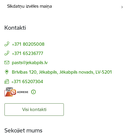
Sīkdatņu izvēles maiņa
Kontakti
+371 80205008
+371 65236777
E-pasts:
pasts@jekabpils.lv
Brīvības 120, Jēkabpils, Jēkabpils novads, LV-5201
+371 65207304
Visi kontakti
Sekojiet mums