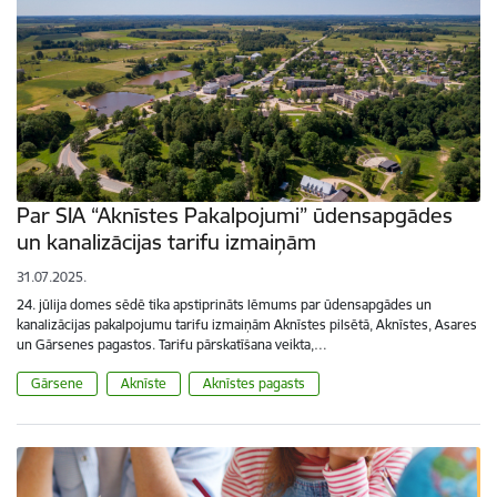
Par SIA “Aknīstes Pakalpojumi” ūdensapgādes
un kanalizācijas tarifu izmaiņām
31.07.2025.
24. jūlija domes sēdē tika apstiprināts lēmums par ūdensapgādes un
kanalizācijas pakalpojumu tarifu izmaiņām Aknīstes pilsētā, Aknīstes, Asares
un Gārsenes pagastos. Tarifu pārskatīšana veikta,…
Gārsene
Aknīste
Aknīstes pagasts