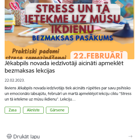
Jēkabpils novada iedzīvotāji aicināti apmeklēt
bezmaksas lekcijas
22.02.2023.
Ikviens Jēkabpils novada iedzīvotājs tiek aicināts rūpēties par savu psihisko
un emocionālo labsajūtu, februārī un martā apmeklējot lekciju ciklu “Stress
un tā ietekme uz mūsu ikdienu”. Lekciju…
Zasa
Aknīste
Gārsene
Drukāt lapu