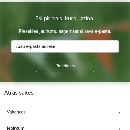
Esi pirmais, kurš uzzina!
Piesakies jaunumu saņemšanai savā e-pastā.
Kājene
Ātrās saites
Vakances
Iepirkumi