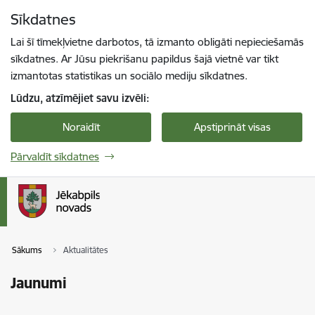
Pāriet uz lapas saturu
Sīkdatnes
Spied
lai meklētu
Enter
Lai šī tīmekļvietne darbotos, tā izmanto obligāti nepieciešamās
sīkdatnes. Ar Jūsu piekrišanu papildus šajā vietnē var tikt
izmantotas statistikas un sociālo mediju sīkdatnes.
Lūdzu, atzīmējiet savu izvēli:
Noraidīt
Apstiprināt visas
Pārvaldīt sīkdatnes
Sākums
Aktualitātes
Jaunumi