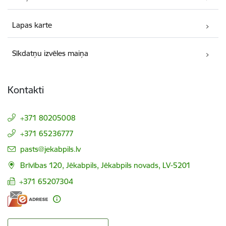
Lapas karte
Sīkdatņu izvēles maiņa
Kontakti
+371 80205008
+371 65236777
E-pasts:
pasts@jekabpils.lv
Brīvības 120, Jēkabpils, Jēkabpils novads, LV-5201
+371 65207304