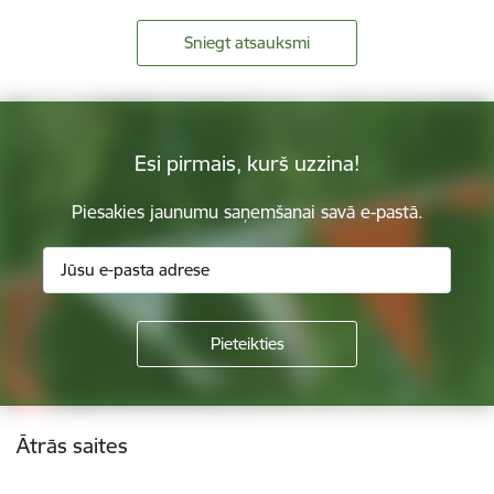
Sniegt atsauksmi
Esi pirmais, kurš uzzina!
Piesakies jaunumu saņemšanai savā e-pastā.
Kājene
Ātrās saites