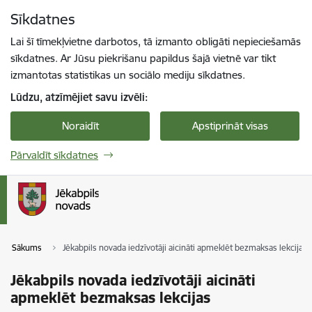
Pāriet uz lapas saturu
Sīkdatnes
Spied
lai meklētu
Enter
Lai šī tīmekļvietne darbotos, tā izmanto obligāti nepieciešamās
sīkdatnes. Ar Jūsu piekrišanu papildus šajā vietnē var tikt
izmantotas statistikas un sociālo mediju sīkdatnes.
Lūdzu, atzīmējiet savu izvēli:
Noraidīt
Apstiprināt visas
Pārvaldīt sīkdatnes
Sākums
Jēkabpils novada iedzīvotāji aicināti apmeklēt bezmaksas lekcijas
Jēkabpils novada iedzīvotāji aicināti
apmeklēt bezmaksas lekcijas