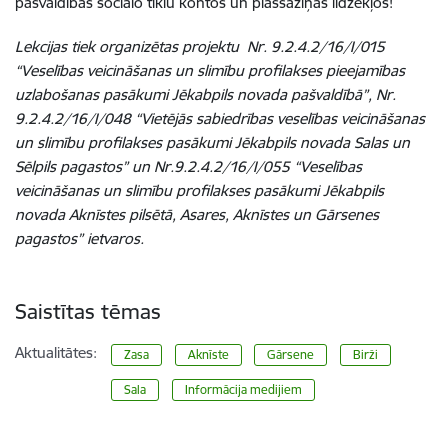
pašvaldības sociālo tīklu kontos un plašsaziņas līdzekļos!
Lekcijas tiek organizētas projektu Nr. 9.2.4.2/16/I/015
“Veselības veicināšanas un slimību profilakses pieejamības
uzlabošanas pasākumi Jēkabpils novada pašvaldībā”, Nr.
9.2.4.2/16/I/048
“Vietējās sabiedrības veselības veicināšanas
un slimību profilakses pasākumi Jēkabpils novada Salas un
Sēlpils pagastos” un Nr.9.2.4.2/16/I/055 “Veselības
veicināšanas un slimību profilakses pasākumi Jēkabpils
novada Aknīstes pilsētā, Asares, Aknīstes un Gārsenes
pagastos”
ietvaros.
Saistītas tēmas
Aktualitātes:
Zasa
Aknīste
Gārsene
Birži
Sala
Informācija medijiem