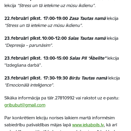
lekcija
“Stress un tā ietekme uz mūsu ikdienu”.
22.februārī plkst. 17:00-19:00
Zasa Tautas namā
lekcija
“Stress un tā ietekme uz mūsu ikdienu”
.
23.februārī plkst.10:00-12:00
Salas Tautas namā
lekcija
“Depresija – parunāsim”
.
23.februārī plkst. 13:00-15:00
Salas PII “Ābelīte”
lekcija
“Izdegšana darbā”.
23.februārī plkst. 17:30-19:30
Biržu Tautas namā
lekcija
“Emocionālā inteliģence”.
Sīkāka informācija pa tālr.27810992 vai rakstot uz e-pastu:
gribubut@gmail.com
Par konkrētiem lekciju norises laikiem martā informēsim
sabiedrību pašvaldības mājas lapā
www.jekabpils.lv
, kā arī