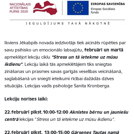
Ikviens Jēkabpils novada iedzīvotājs tiek aicināts rūpēties par
savu psihisko un emocionālo labsajūtu,
februārī un martā
apmeklējot lekciju ciklu
“Stress un tā ietekme uz mūsu
ikdienu”
. Lekciju laikā tās apmeklētājiem tiks sniegtas
zināšanas un prasmes savas garīgās veselības veicināšanā,
saglabāšanā un sniegti ieteikumi rīcībai dažādās dzīves
situācijās. Lekcijas vadīs psiholoģe Sanita Kronberga.
Lekciju norises laiki:
22.februārī plkst.10:00-12:00
Aknīstes bērnu un jauniešu
centrā
lekcijas “
Stress un tā ietekme uz mūsu ikdienu”
.
22.februārī plkst. 13:00-15:00
Gārsenes Tautas namā