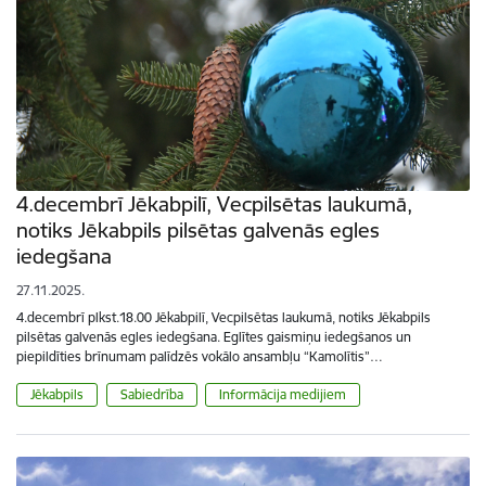
4.decembrī Jēkabpilī, Vecpilsētas laukumā,
notiks Jēkabpils pilsētas galvenās egles
iedegšana
27.11.2025.
4.decembrī plkst.18.00 Jēkabpilī, Vecpilsētas laukumā, notiks Jēkabpils
pilsētas galvenās egles iedegšana. Eglītes gaismiņu iedegšanos un
piepildīties brīnumam palīdzēs vokālo ansambļu “Kamolītis”…
Jēkabpils
Sabiedrība
Informācija medijiem