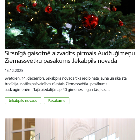
Sirsnīgā gaisotnē aizvadīts pirmais Audžuģimeņu
Ziemassvētku pasākums Jēkabpils novadā
15.12.2025.
Svētdien, 14. decembrī, Jēkabpils novadā tika iedibināta jauna un skaista
tradīcija- notika pašvaldības rīkotais Ziemassvētku pasākums
audžuģimenēm. Tajā piedalījās ap 40 ģimenes – gan tās, kas…
Jēkabpils novads
Pasākums