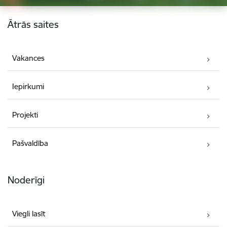
Kājene
Ātrās saites
Vakances
Iepirkumi
Projekti
Pašvaldība
Noderīgi
Viegli lasīt