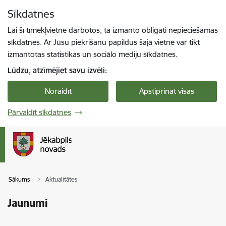
Pāriet uz lapas saturu
Sīkdatnes
Spied
lai meklētu
Enter
Lai šī tīmekļvietne darbotos, tā izmanto obligāti nepieciešamās
sīkdatnes. Ar Jūsu piekrišanu papildus šajā vietnē var tikt
izmantotas statistikas un sociālo mediju sīkdatnes.
Lūdzu, atzīmējiet savu izvēli:
Noraidīt
Apstiprināt visas
Pārvaldīt sīkdatnes
Sākums
Aktualitātes
Jaunumi