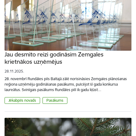
Jau desmito reizi godināsim Zemgales
krietnākos uzņēmējus
28.11.2025.
28. novembrī Rundāles pils Baltajā zālē norisināsies Zemgales plānošanas
reģiona uzņēmēju godināšanas pasākums, pulcējot šī gada konkursa
laureātus. Svinīgais pasākums Rundāles pilī ik gadu kļūst…
Jēkabpils novads
Pasākums