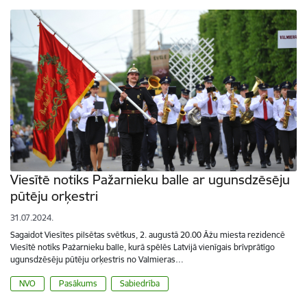
Viesītē notiks Pažarnieku balle ar ugunsdzēsēju
pūtēju orķestri
31.07.2024.
Sagaidot Viesītes pilsētas svētkus, 2. augustā 20.00 Āžu miesta rezidencē
Viesītē notiks Pažarnieku balle, kurā spēlēs Latvijā vienīgais brīvprātīgo
ugunsdzēsēju pūtēju orķestris no Valmieras…
NVO
Pasākums
Sabiedrība