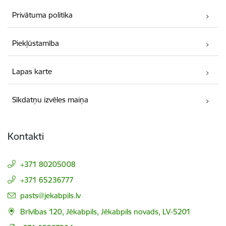
Privātuma politika
Piekļūstamība
Lapas karte
Sīkdatņu izvēles maiņa
Kontakti
+371 80205008
+371 65236777
E-pasts:
pasts@jekabpils.lv
Brīvības 120, Jēkabpils, Jēkabpils novads, LV-5201