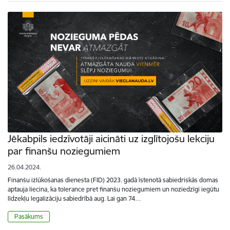
Jēkabpils iedzīvotāji aicināti uz izglītojošu lekciju
par finanšu noziegumiem
26.04.2024.
Finanšu izlūkošanas dienesta (FID) 2023. gadā īstenotā sabiedriskās domas
aptauja liecina, ka tolerance pret finanšu noziegumiem un noziedzīgi iegūtu
līdzekļu legalizāciju sabiedrībā aug. Lai gan 74…
Pasākums