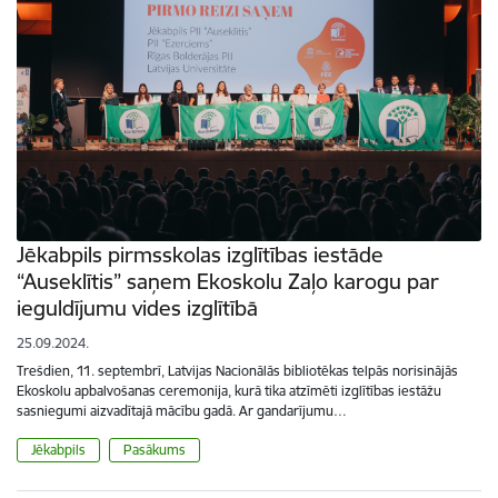
Jēkabpils pirmsskolas izglītības iestāde
“Auseklītis” saņem Ekoskolu Zaļo karogu par
ieguldījumu vides izglītībā
25.09.2024.
Trešdien, 11. septembrī, Latvijas Nacionālās bibliotēkas telpās norisinājās
Ekoskolu apbalvošanas ceremonija, kurā tika atzīmēti izglītības iestāžu
sasniegumi aizvadītajā mācību gadā. Ar gandarījumu…
Jēkabpils
Pasākums