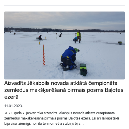
Aizvadīts Jēkabpils novada atklātā čempionāta
zemledus makšķerēšanā pirmais posms Baļotes
ezerā
11.01.2023.
2023. gada 7. janvārī tika aizvadīts Jēkabpils novada atklātā čempionāta
zemledus makšķerēšanā pirmais posms Baļotes ezerā. Lai arī laikapstākļi
bija visai ziemīgi, no rīta termometra stabiņš bija…