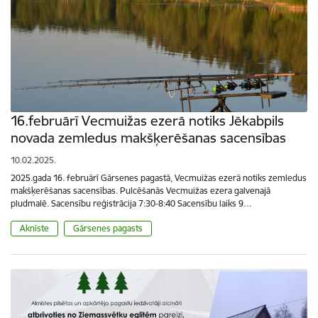
16.februārī Vecmuižas ezerā notiks Jēkabpils
novada zemledus makšķerēšanas sacensības
10.02.2025.
2025.gada 16. februārī Gārsenes pagastā, Vecmuižas ezerā notiks zemledus
makšķerēšanas sacensības. Pulcēšanās Vecmuižas ezera galvenajā
pludmalē. Sacensību reģistrācija 7:30-8:40 Sacensību laiks 9…
Aknīste
Gārsenes pagasts