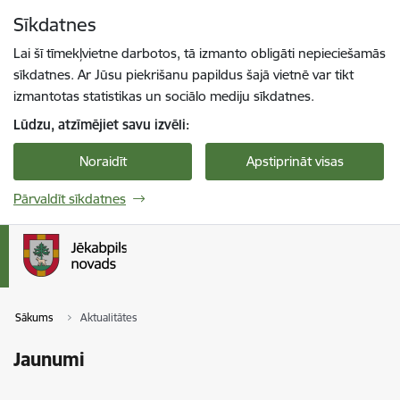
Pāriet uz lapas saturu
Sīkdatnes
Spied
lai meklētu
Enter
Lai šī tīmekļvietne darbotos, tā izmanto obligāti nepieciešamās
sīkdatnes. Ar Jūsu piekrišanu papildus šajā vietnē var tikt
izmantotas statistikas un sociālo mediju sīkdatnes.
Lūdzu, atzīmējiet savu izvēli:
Noraidīt
Apstiprināt visas
Pārvaldīt sīkdatnes
Sākums
Aktualitātes
Jaunumi