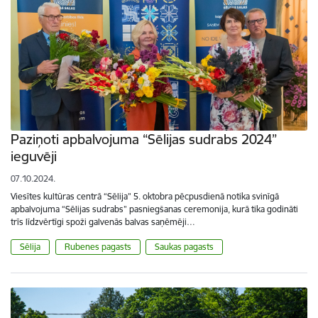
Paziņoti apbalvojuma “Sēlijas sudrabs 2024”
ieguvēji
07.10.2024.
Viesītes kultūras centrā “Sēlija” 5. oktobra pēcpusdienā notika svinīgā
apbalvojuma “Sēlijas sudrabs” pasniegšanas ceremonija, kurā tika godināti
trīs līdzvērtīgi spoži galvenās balvas saņēmēji…
Sēlija
Rubenes pagasts
Saukas pagasts