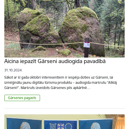
Aicina iepazīt Gārseni audiogida pavadībā
31.10.2024.
Sākot ar šī gada oktobri interesentiem ir iespēja doties uz Gārseni, lai
izmēģinātu jaunu digitālu tūrisma produktu – audiogida maršrutu “Atklāj
Gārseni!”. Maršruts izveidots Gārsenes pils apkārtnē…
Gārsenes pagasts