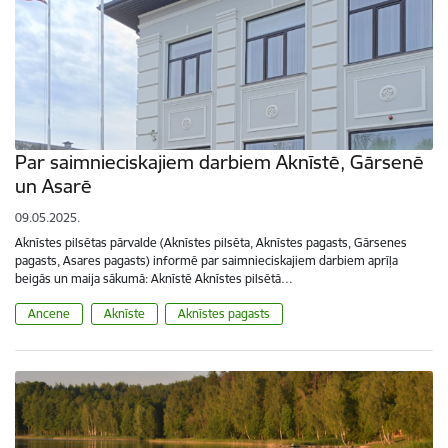
Par saimnieciskajiem darbiem Aknīstē, Gārsenē
un Asarē
09.05.2025.
Aknīstes pilsētas pārvalde (Aknīstes pilsēta, Aknīstes pagasts, Gārsenes
pagasts, Asares pagasts) informē par saimnieciskajiem darbiem aprīļa
beigās un maija sākumā: Aknīstē Aknīstes pilsētā…
Ancene
Aknīste
Aknīstes pagasts