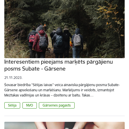
Interesentiem pieejams marķēts pārgājienu
posms Subate - Gārsene
21.11.2023.
Šovasar biedrība "Sēlijas laivas" veica ainaviska pārgājienu posma Subate-
Gārsene apsekošanu un marķēšanu. Marķējums ir veidots, izmantojot
Mežtakas vadlīnijas un krāsas – dzeltenu ar baltu. Takas…
Sēlija
NVO
Gārsenes pagasts