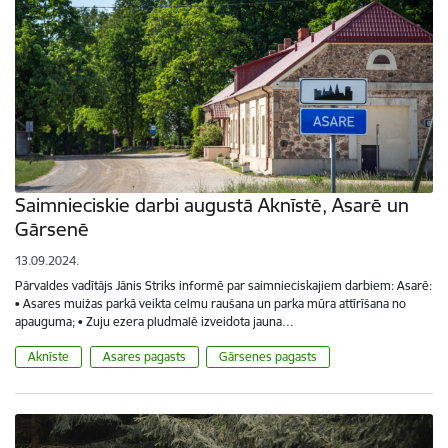
Saimnieciskie darbi augustā Aknīstē, Asarē un
Gārsenē
13.09.2024.
Pārvaldes vadītājs Jānis Striks informē par saimnieciskajiem darbiem: Asarē:
• Asares muižas parkā veikta celmu raušana un parka mūra attīrīšana no
apauguma; • Zuju ezera pludmalē izveidota jauna…
Aknīste
Asares pagasts
Gārsenes pagasts