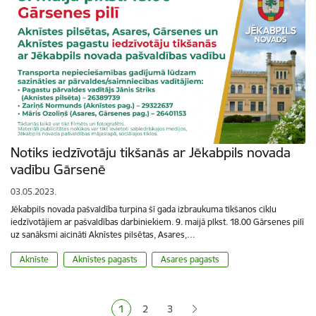
Notiks iedzīvotāju tikšanās ar Jēkabpils novada
vadību Gārsenē
03.05.2023.
Jēkabpils novada pašvaldība turpina šī gada izbraukuma tikšanos ciklu
iedzīvotājiem ar pašvaldības darbiniekiem. 9. maijā plkst. 18.00 Gārsenes pilī
uz sanāksmi aicināti Aknīstes pilsētas, Asares,…
Aknīste
Aknīstes pagasts
Asares pagasts
Lapošana
1
2
3
Pašreizējā lapa
Lapa
Lapa