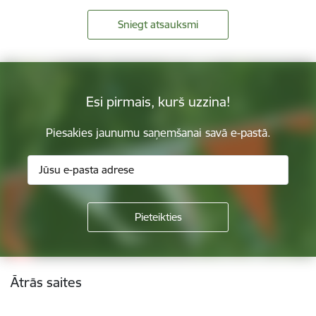
Sniegt atsauksmi
Esi pirmais, kurš uzzina!
Piesakies jaunumu saņemšanai savā e-pastā.
Kājene
Ātrās saites