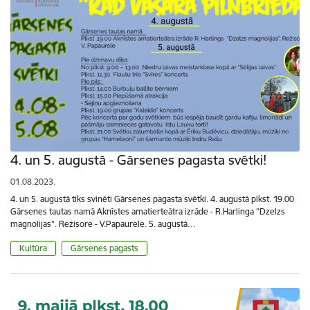
4. un 5. augustā - Gārsenes pagasta svētki!
01.08.2023.
4. un 5. augustā tiks svinēti Gārsenes pagasta svētki. 4. augustā plkst. 19.00
Gārsenes tautas namā Aknīstes amatierteātra izrāde - R.Harlinga "Dzelzs
magnolijas". Režisore - V.Papaurele. 5. augustā…
Kultūra
Gārsenes pagasts