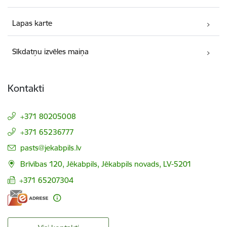
Lapas karte
Sīkdatņu izvēles maiņa
Kontakti
+371 80205008
+371 65236777
E-pasts:
pasts@jekabpils.lv
Brīvības 120, Jēkabpils, Jēkabpils novads, LV-5201
+371 65207304