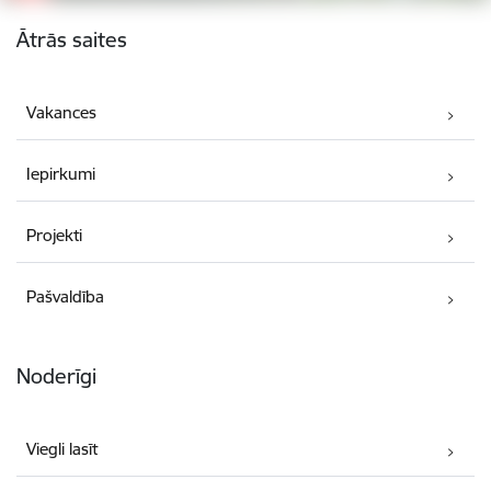
Kājene
Ātrās saites
Vakances
Iepirkumi
Projekti
Pašvaldība
Noderīgi
Viegli lasīt