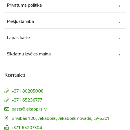
Privātuma politika
Piekļūstamība
Lapas karte
Sīkdatņu izvēles maiņa
Kontakti
+371 80205008
+371 65236777
E-pasts:
pasts@jekabpils.lv
Brīvības 120, Jēkabpils, Jēkabpils novads, LV-5201
+371 65207304